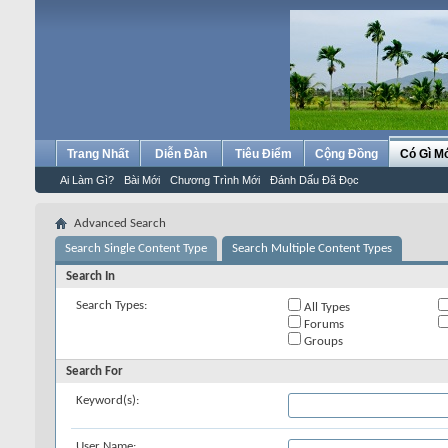
Trang Nhất
Diễn Đàn
Tiêu Điểm
Cộng Đồng
Có Gì M
Ai Làm Gì?
Bài Mới
Chương Trình Mới
Đánh Dấu Đã Đọc
Advanced Search
Search Single Content Type
Search Multiple Content Types
Search In
Search Types:
All Types
Forums
Groups
Search For
Keyword(s):
User Name: