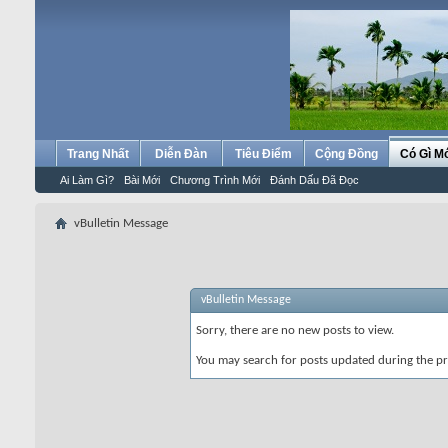
Trang Nhất
Diễn Đàn
Tiêu Điểm
Cộng Đồng
Có Gì M
Ai Làm Gì?
Bài Mới
Chương Trình Mới
Đánh Dấu Đã Đọc
vBulletin Message
vBulletin Message
Sorry, there are no new posts to view.
You may search for posts updated during the p