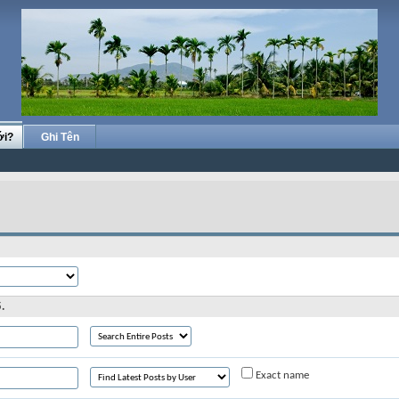
ới?
Ghi Tên
.
Exact name