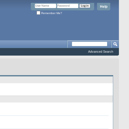
Help
Remember Me?
Advanced Search