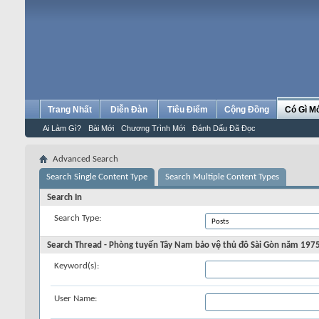
Trang Nhất
Diễn Đàn
Tiêu Điểm
Cộng Đồng
Có Gì M
Ai Làm Gì?
Bài Mới
Chương Trình Mới
Đánh Dấu Đã Đọc
Advanced Search
Search Single Content Type
Search Multiple Content Types
Search In
Search Type:
Search Thread - Phòng tuyến Tây Nam bảo vệ thủ đô Sài Gòn năm 1975
Keyword(s):
User Name: