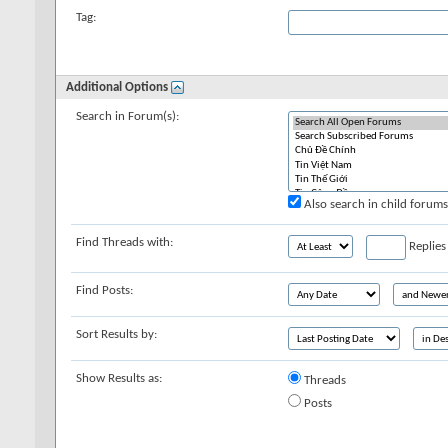
Tag:
Additional Options
Search in Forum(s):
Also search in child forums
Find Threads with:
Replies
Find Posts:
Sort Results by:
Show Results as:
Threads
Posts