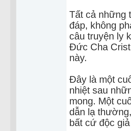
Tất cả những 
đáp, không ph
câu truyện ly 
Đức Cha Cristi
này.
Đây là một cu
nhiệt sau nhữ
mong. Một cuố
dẫn lạ thường,
bất cứ độc giả