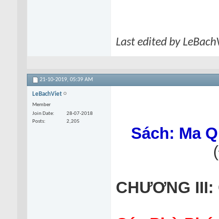
Last edited by LeBach
21-10-2019,
05:39 AM
LeBachViet
Member
Join Date
28-07-2018
Posts
2,205
Sách: Ma Q
CHƯƠNG III: