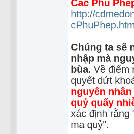
Các Phù Phé
http://cdmedo
cPhuPhep.ht
Chúng ta sẽ 
nhập mà nguy
bùa.
Về điểm 
quyết dứt khoá
nguyên nhân 
quỷ quấy nhiễ
xác định rằng 
ma quỷ".