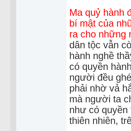
Ma quỷ hành đ
bí mật của nh
ra cho những 
dân tộc vẫn cò
hành nghề thầ
có quyền hành 
người đều ghé
phải nhờ vả h
mà người ta ch
như có quyền 
thiên nhiên, tr