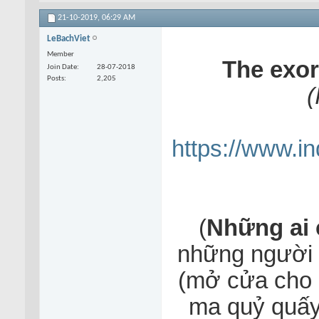
21-10-2019,
06:29 AM
LeBachViet
Member
The exo
Join Date
28-07-2018
Posts
2,205
(
https://www.i
(
Những ai 
những người t
(mở cửa cho m
ma quỷ quấ