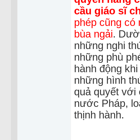
cầu giáo sĩ c
phép cũng có 
bùa ngải
. Dườ
những nghi th
những phù phé
hành động khi
những hình th
quả quyết với 
nước Pháp, loạ
thịnh hành.