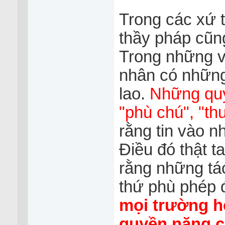
Trong các xứ t
thầy pháp cũn
Trong những v
nhân có những
lao.
Những quy
"phù chú", "th
rằng tin vào n
Điều đó thật t
rằng những tá
thứ phù phép đ
mọi trường h
quyền năng củ