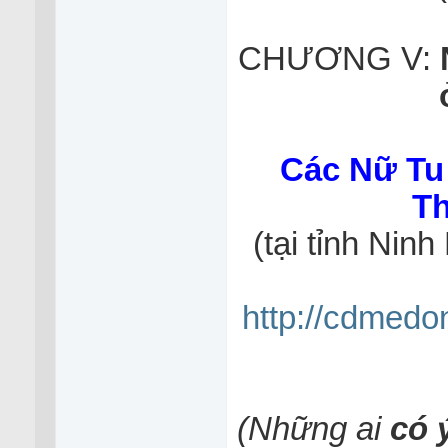
CHƯƠNG V:
Các Nữ Tu
Th
(tại tỉnh Nin
http://cdmed
(Những ai
có 