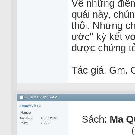
Về những điểm
quái này, chú
thôi. Nhưng c
ước" ký kết v
được chứng tỏ
Tác giả: Gm. C
21-10-2019,
05:52 AM
LeBachViet
Member
Sách:
Ma Q
Join Date
28-07-2018
Posts
2,205