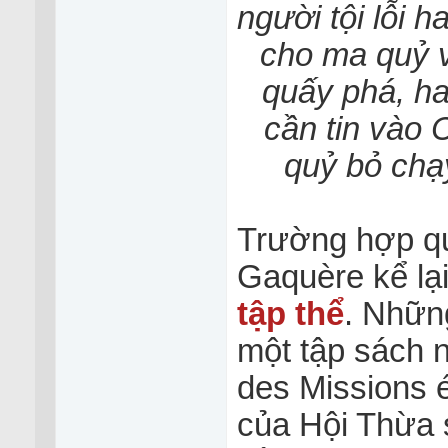
người tội lỗi 
cho ma quỷ v
quấy phá, h
cần tin vào 
quỷ bỏ chạy
Trường hợp qu
Gaquère kể lạ
tập thể
. Những
một tập sách n
des Missions 
của Hội Thừa s