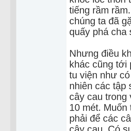
tiếng rầm rầm.
chúng ta đã g
quấy phá cha 
Nhưng điều khủ
khác cũng tới 
tu viện như có
nhiên các tập 
cây cau trong 
10 mét. Muốn t
phải để các câ
cây cau. Có sự