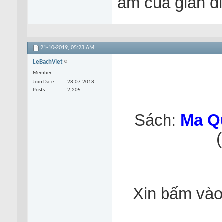
ám của gián đ
21-10-2019,
05:23 AM
LeBachViet
Member
Join Date
28-07-2018
Posts
2,205
Sách:
Ma Q
Xin bấm vào