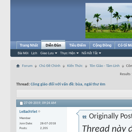
Trang Nhất
Diễn Đàn
Tiêu Điểm
Cộng Đồng
Có Gì M
Bài Mới
Lịch
Giao Lưu
Thực Hiện
Nối Kết Tắt
Forum
Chủ Đề Chính
Kiến Thức
Tôn Giáo - Tâm Linh
Côn
Results 
Thread:
Công giáo đối với vấn đề: bùa, ngãi thư ẽm
27-09-2019,
09:24 AM
LeBachViet
Originally Po
Member
Join Date
28-07-2018
Thread này 
Posts
2,205