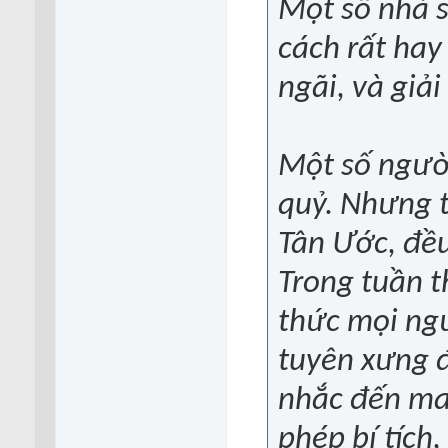
Một số nhà 
cách rất hay
ngãi, và giả
Một số ngườ
quỷ. Nhưng 
Tân Ước, đều
Trong tuần t
thức mọi ng
tuyên xưng đ
nhắc đến ma 
phép bí tích,