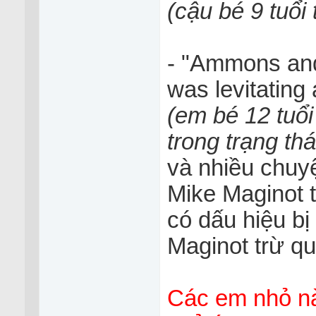
(cậu bé 9 tuổi
- "Ammons and
was levitating
(em bé 12 tuổi
trong trạng thá
và nhiều chuyệ
Mike Maginot 
có dấu hiệu bị
Maginot trừ q
Các em nhỏ này