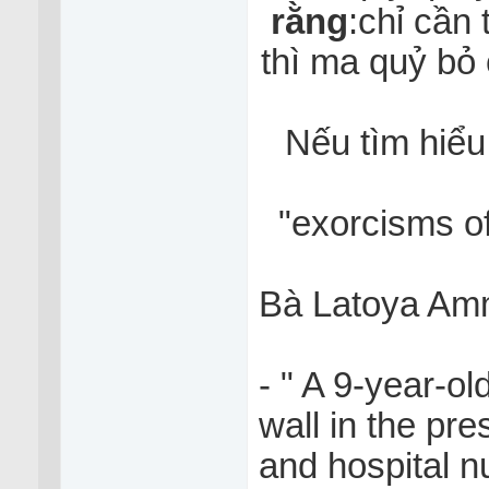
rằng
:chỉ cần
thì ma quỷ bỏ 
Nếu tìm hiểu
"exorcisms o
Bà Latoya Am
- " A 9-year-o
wall in the pr
and hospital n