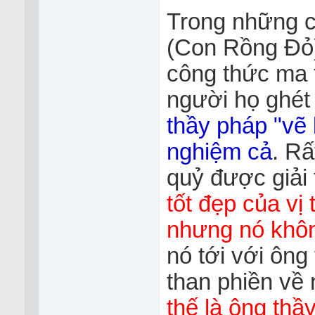
Trong những 
(Con Rồng Đỏ)
công thức ma 
người họ ghét
thầy pháp "vẽ 
nghiệm cả
. Rấ
quỷ được giải 
tốt đẹp của vị 
nhưng nó khôn
nó tới với ông
than phiền về
thế là ông thầy