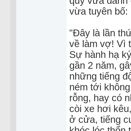
quỷ vừa đánh 
vừa tuyên bố:
"Đây là lần th
về làm vợ! Vì t
Sự hành hạ ký 
gần 2 năm, gây
những tiếng đ
ném tới không 
rỗng, hay có n
còi xe hơi kê
ở cửa, tiếng c
khóc lóc thổn