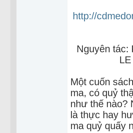
http://cdmed
Nguyên tác
LE
Một cuốn sách
ma, có quỷ th
như thế nào? 
là thực hay h
ma quỷ quấy n