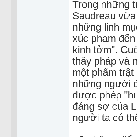
Trong những 
Saudreau vừa 
những linh mụ
xúc phạm đến
kinh tởm". Cuố
thầy pháp và 
một phẩm trật 
những người đồ
được phép "hu
đáng sợ của Lu
người ta có th