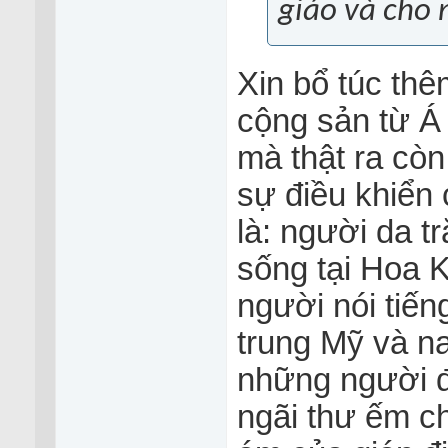
giáo và cho
Xin bổ túc thê
cộng sản từ Á
mà thật ra cò
sự điều khiển
là: người da t
sống tại Hoa K
người nói tiế
trung Mỹ và n
những người đ
ngãi thư ếm c