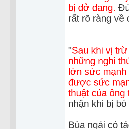
bị dở dang.
Đứ
rất rõ ràng về 
"
Sau khi vị tr
những nghi th
lớn sức mạnh 
được sức mạn
thuật của ông
nhận khi bị bó 
Bùa ngải có t