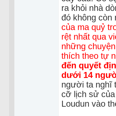
ra khỏi nhà d
đó không còn 
của ma quỷ tro
rệt nhất qua vi
những chuyện 
thích theo tự
đến quyết đị
dưới 14 ngườ
người ta nghĩ
cỡ lịch sử của
Loudun vào th