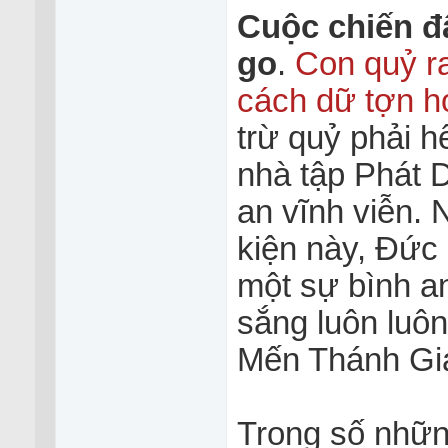
Cuộc chiến đ
go
.
Con quỷ ra
cách dữ tợn 
trừ quỷ phải h
nhà tập Phát 
an vĩnh viễn. 
kiện này, Đức
một sự bình an
sắng luôn luôn
Mến Thánh Giá
Trong số nhữn