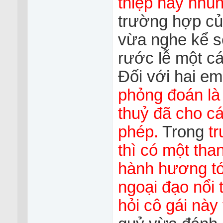
thiệp hay nhú
trường hợp củ
vừa nghe kể s
rước lễ một c
Đối với hai em 
phỏng đoán là 
thuỷ đã cho cá
phép.
Trong
t
thì có một than
hành hương tớ
ngoại đạo nổi t
hỏi cô gái này