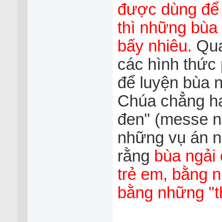
được dùng để l
thì những bùa
bấy nhiêu.
Qua
các hình thức
để luyện bùa 
Chúa chẳng hạ
đen" (messe no
những vụ án nổ
rằng
bùa ngải 
trẻ em, bằng n
bằng những "t