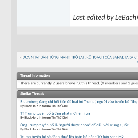
Last edited by LeBach
«
ĐƯA NHẬT BẢN HÙNG MẠNH TRỞ LẠI : KẾ HOẠCH CỦA SANAE TAKAIC
Thread Information
There are currently 2 users browsing this thread.
(0 members and 2 gues
Similar Threads
Bloomberg đang chi hết tiền để loại bỏ Trump’, người vừa tuyên bố "th
By BlackHole in forum Tin Thế Giới
TT Trump tuyên bố trừng phạt mới lên Iran
By BlackHole in forum Tin Thế Giới
Ông Trump tuyên bố là “người được chọn” để đấu với Trung Quốc
By BlackHole in forum Tin Thế Giới
Trump tuyên bó sẽ đánh thuế lên toàn bộ hàng TQ bán sang Mỹ