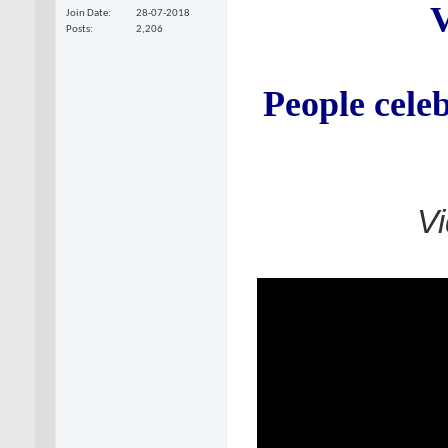
Join Date
28-07-2018
Posts
2,206
People cele
V