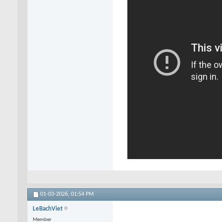
01-03-2026,
01:54 PM
LeBachViet
Member