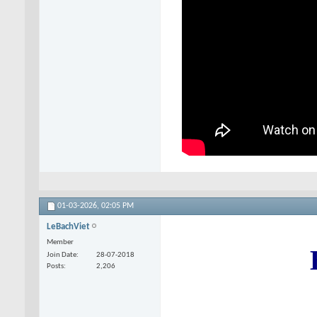
01-03-2026,
02:05 PM
LeBachViet
Member
Join Date
28-07-2018
Posts
2,206