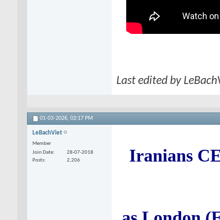
Last edited by LeBach
01-03-2026,
02:17 PM
LeBachViet
Member
Iranians C
Join Date
28-07-2018
Posts
2,206
as London (