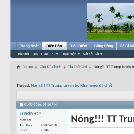
Trang Nhất
Diễn Đàn
Tiêu Điểm
Cộng Đồng
Có Gì M
Bài Mới
Lịch
Giao Lưu
Thực Hiện
Nối Kết Tắt
Forum
Chủ Đề Chính
Tin Thế Giới
Nóng!!! TT Trump tuyên 
Thread:
Nóng!!! TT Trump tuyên bố Khamenei đã chết
01-03-2026,
01:14 PM
LeBachViet
Nóng!!! TT Tr
Member
Join Date
28-07-2018
Posts
2,206