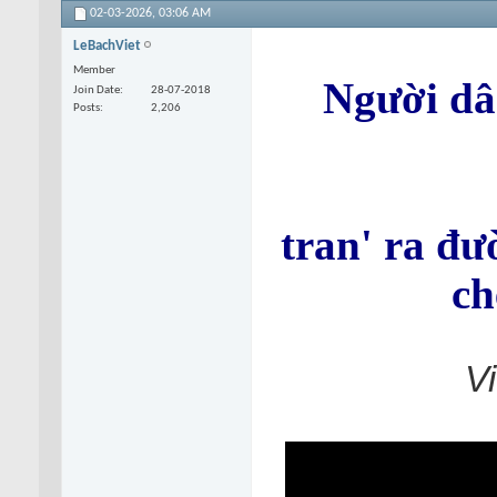
02-03-2026,
03:06 AM
LeBachViet
Member
Người dâ
Join Date
28-07-2018
Posts
2,206
tran' ra đư
ch
V