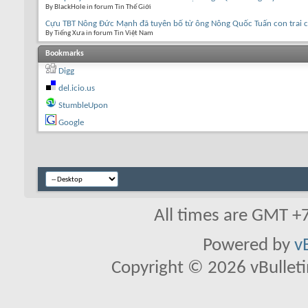
By BlackHole in forum Tin Thế Giới
Cựu TBT Nông Đức Mạnh đã tuyên bố từ ông Nông Quốc Tuấn con trai c
By Tiếng Xưa in forum Tin Việt Nam
Bookmarks
Digg
del.icio.us
StumbleUpon
Google
All times are GMT +
Powered by
v
Copyright © 2026 vBulletin 