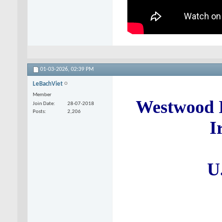
01-03-2026,
02:39 PM
LeBachViet
Member
Westwood I
Join Date
28-07-2018
Posts
2,206
I
U.