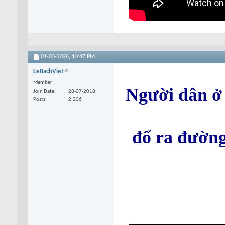
01-03-2026,
10:47 PM
LeBachViet
Member
Người dân ở 
Join Date
28-07-2018
Posts
2,206
đổ ra đường