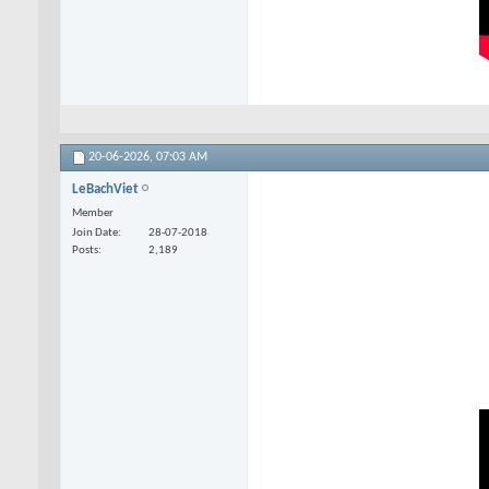
20-06-2026,
07:03 AM
LeBachViet
Member
Join Date
28-07-2018
Posts
2,189