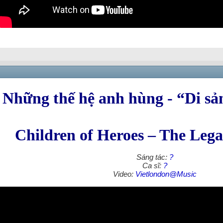
Những thế hệ anh hùng - “Di s
Children of Heroes – The Lega
Sáng tác:
?
Ca sĩ:
?
Video:
Vietlondon@Music