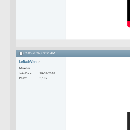
02-05-2026,
09:36 AM
LeBachViet
Member
Join Date
28-07-2018
Posts
2,189