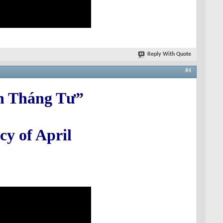
Reply With Quote
#4
ản Tháng Tư”
cy of April