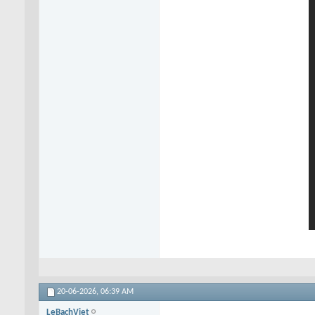
20-06-2026,
06:39 AM
LeBachViet