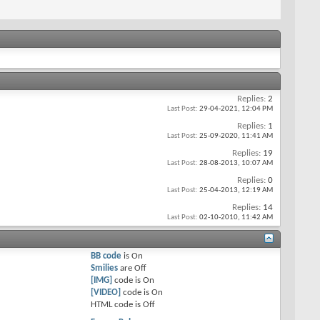
Replies:
2
Last Post:
29-04-2021,
12:04 PM
Replies:
1
Last Post:
25-09-2020,
11:41 AM
Replies:
19
Last Post:
28-08-2013,
10:07 AM
Replies:
0
Last Post:
25-04-2013,
12:19 AM
Replies:
14
Last Post:
02-10-2010,
11:42 AM
BB code
is
On
Smilies
are
Off
[IMG]
code is
On
[VIDEO]
code is
On
HTML code is
Off