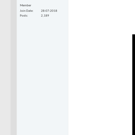
Member
Join Date
28-07-2018
Posts
2,189