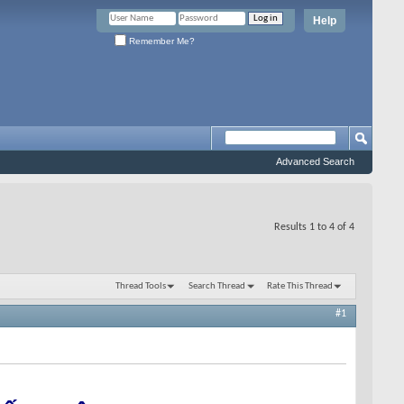
Help
Remember Me?
Advanced Search
Results 1 to 4 of 4
Thread Tools
Search Thread
Rate This Thread
#1