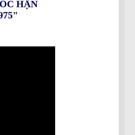
QUỐC HẬN
975"