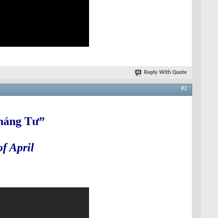
Reply With Quote
#2
Tháng Tư”
f April