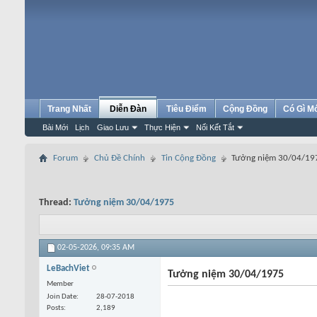
Trang Nhất
Diễn Đàn
Tiêu Điểm
Cộng Đồng
Có Gì M
Bài Mới
Lịch
Giao Lưu
Thực Hiện
Nối Kết Tắt
Forum
Chủ Đề Chính
Tin Cộng Đồng
Tưởng niệm 30/04/19
Thread:
Tưởng niệm 30/04/1975
02-05-2026,
09:35 AM
LeBachViet
Tưởng niệm 30/04/1975
Member
Join Date
28-07-2018
Posts
2,189