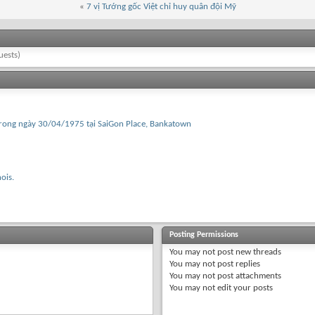
«
7 vị Tướng gốc Việt chỉ huy quân đội Mỹ
uests)
trong ngày 30/04/1975 tại SaiGon Place, Bankatown
ois.
Posting Permissions
You
may not
post new threads
You
may not
post replies
You
may not
post attachments
You
may not
edit your posts