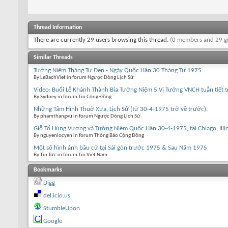
Thread Information
There are currently 29 users browsing this thread.
(0 members and 29 g
Similar Threads
Tưởng Niệm Tháng Tư Đen - Ngày Quốc Hận 30 Tháng Tư 1975
By LeBachViet in forum Ngược Dòng Lịch Sử
Video: Buổi Lễ Khánh Thành Bia Tưởng Niệm 5 Vị Tướng VNCH tuẫn tiết 
By Sydney in forum Tin Cộng Đồng
Những Tấm Hình Thuở Xưa, Lịch Sử (từ 30-4-1975 trở về trước).
By phamthangvu in forum Ngược Dòng Lịch Sử
Giỗ Tổ Hùng Vương và Tưởng Niệm Quốc Hận 30-4-1975, tại Chiago, Illin
By nguyenlocyen in forum Thông Báo Cộng Đồng
Một số hình ảnh bầu cử tại Sài gòn trước 1975 & Sau Năm 1975
By Tin Tức in forum Tin Việt Nam
Bookmarks
Digg
del.icio.us
StumbleUpon
Google