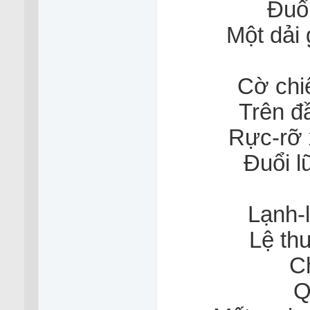
Đuổi
Một dải 
Cờ chi
Trên đầ
Rực-rỡ 
Đuổi l
Lạnh-
Lệ th
C
Q