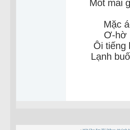
Mốt mai g
Mặc áo
Ơ-hờ 
Ôi tiếng
Lạnh buố