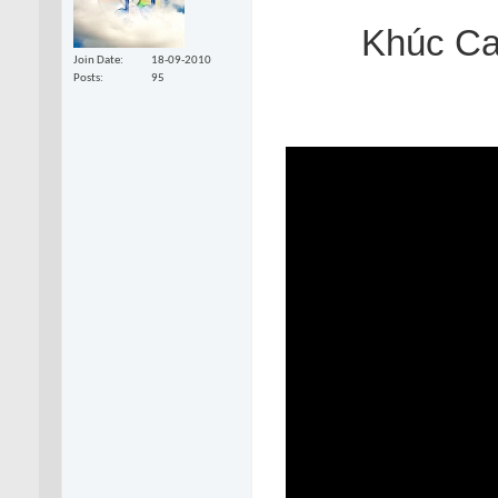
Khúc Ca
Join Date
18-09-2010
Posts
95