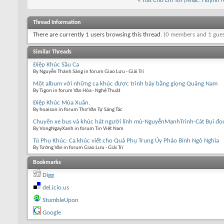
«
Hát Cho Em Tôi (Nhạc: Huỳnh M
Thread Information
There are currently 1 users browsing this thread.
(0 members and 1 gues
Similar Threads
Điệp Khúc Sầu Ca
By Nguyễn Thành Sáng in forum Giao Lưu - Giải Trí
Một album với những ca khúc được trình bày bằng giọng Quảng Nam
By Tigon in forum Văn Hóa - Nghệ Thuật
Điệp Khúc Mùa Xuân.
By hoaison in forum Thơ Văn Tự Sáng Tác
Chuyến xe bus và khúc hát người lính mù-NguyễnMạnhTrinh-Cát Bụi đọ
By VongNgayXanh in forum Tin Việt Nam
Tù Phụ Khúc: Ca khúc viết cho Quả Phụ Trung Úy Pháo Binh Ngô Nghĩa
By Tường Vân in forum Giao Lưu - Giải Trí
Bookmarks
Digg
del.icio.us
StumbleUpon
Google