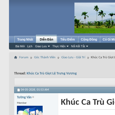
Trang Nhất
Diễn Đàn
Tiêu Điểm
Cộng Đồng
Có Gì M
Bài Mới
Lịch
Giao Lưu
Thực Hiện
Nối Kết Tắt
Forum
Góc Thành Viên
Giao Lưu - Giải Trí
Khúc Ca Trù Giọt
Thread:
Khúc Ca Trù Giọt Lệ Trưng Vương
04-05-2026,
01:53 AM
Tường Vân
Khúc Ca Trù G
Member