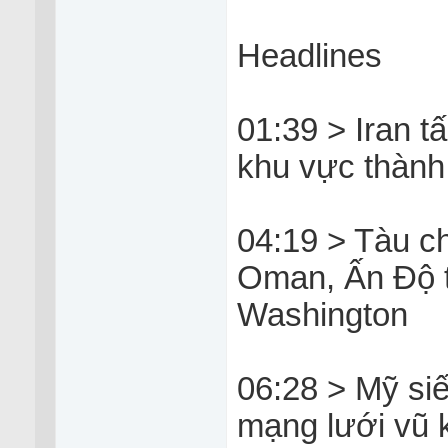
Headlines
01:39 > Iran t
khu vực thành 
04:19 > Tàu c
Oman, Ấn Độ t
Washington
06:28 > Mỹ siết
mạng lưới vũ k