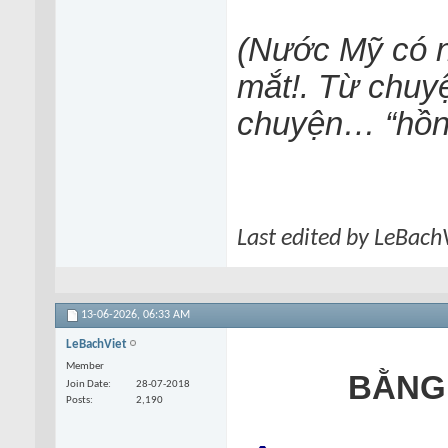
(Nước Mỹ có 
mắt!. Từ chuyệ
chuyện… “hồn 
Last edited by LeBach
13-06-2026,
06:33 AM
LeBachViet
Member
BẰNG
Join Date
28-07-2018
Posts
2,190