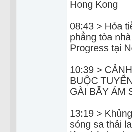
Hong Kong
08:43 > Hỏa t
phẳng tòa nhà
Progress tại 
10:39 > CẢN
BUỘC TUYỂN
GÀI BẪY ÁM
13:19 > Khủng
sóng sa thải l