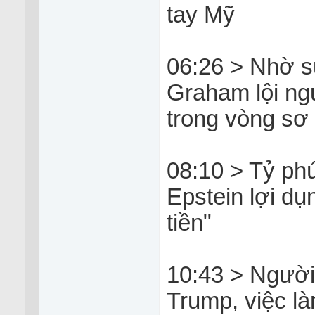
tay Mỹ
06:26 > Nhờ s
Graham lội n
trong vòng sơ
08:10 > Tỷ phú 
Epstein lợi dụ
tiền"
10:43 > Người 
Trump, việc l