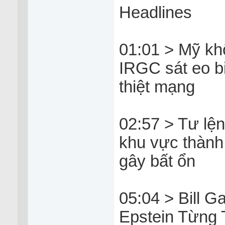
Headlines
01:01 > Mỹ kh
IRGC sát eo b
thiệt mạng
02:57 > Tư lệ
khu vực thành
gây bất ổn
05:04 > Bill G
Epstein Từng 