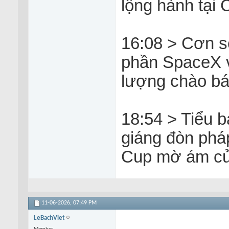
lộng hành tại 
16:08 > Cơn s
phần SpaceX v
lượng chào b
18:54 > Tiểu b
giáng đòn pháp
Cup mờ ám củ
11-06-2026,
07:49 PM
LeBachViet