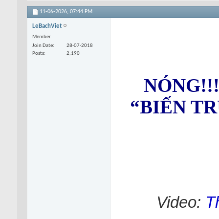
11-06-2026,
07:44 PM
LeBachViet
Member
Join Date
28-07-2018
Posts
2,190
NÓNG!!! 
“BIẾN T
Video:
T