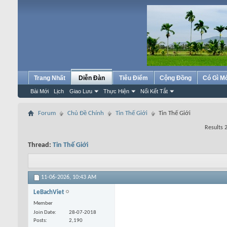
Trang Nhất
Diễn Đàn
Tiêu Điểm
Cộng Đồng
Có Gì M
Bài Mới
Lịch
Giao Lưu
Thực Hiện
Nối Kết Tắt
Forum
Chủ Đề Chính
Tin Thế Giới
Tin Thế Giới
Results 
Thread:
Tin Thế Giới
11-06-2026,
10:43 AM
LeBachViet
Member
Join Date
28-07-2018
Posts
2,190