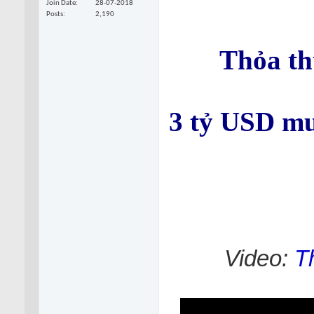
Join Date
28-07-2018
Posts
2,190
Thỏa th
3 tỷ USD mu
Video:
T