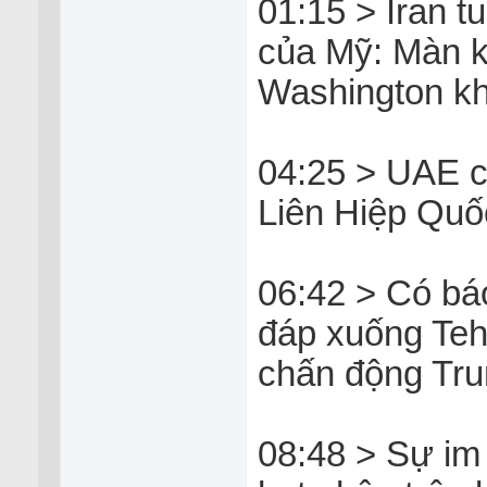
01:15 > Iran t
của Mỹ: Màn kị
Washington k
04:25 > UAE c
Liên Hiệp Quốc
06:42 > Có bá
đáp xuống Teh
chấn động Tr
08:48 > Sự im