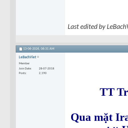
Last edited by LeBach
13-06-2026,
06:31 AM
LeBachViet
Member
Join Date
28-07-2018
Posts
2,190
TT Tr
Qua mặt Ira