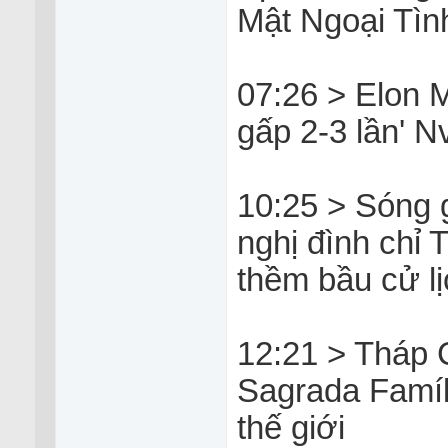
Mật Ngoại Tìn
07:26 > Elon M
gấp 2-3 lần' N
10:25 > Sóng 
nghị đình chỉ
thềm bầu cử l
12:21 > Tháp 
Sagrada Famíl
thế giới