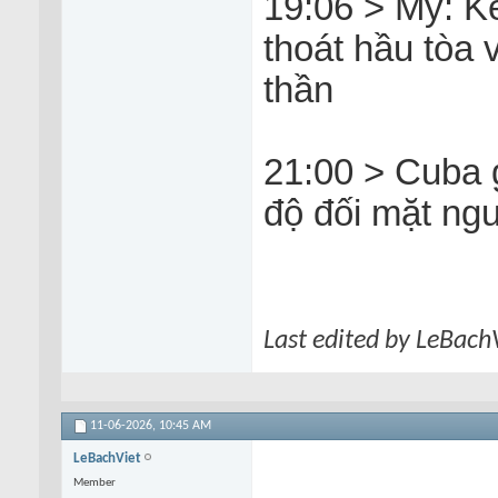
19:06 > Mỹ: Kẻ
thoát hầu tòa
thần
21:00 > Cuba 
độ đối mặt ng
Last edited by LeBach
11-06-2026,
10:45 AM
LeBachViet
Member