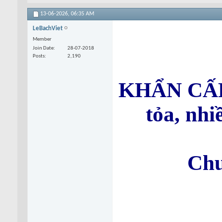
13-06-2026,
06:35 AM
LeBachViet
Member
Join Date
28-07-2018
Posts
2,190
KHẨN CẤP!
tỏa, nhi
Chu