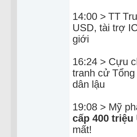
14:00 > TT Tru
USD, tài trợ I
giới
16:24 > Cựu c
tranh cử Tổng 
dân lậu
19:08 > Mỹ ph
cấp 400 triệ
mất!