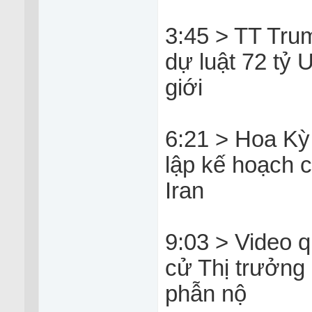
3:45 > TT Tru
dự luật 72 tỷ 
giới
6:21 > Hoa Kỳ 
lập kế hoạch 
Iran
9:03 > Video q
cử Thị trưởng
phẫn nộ