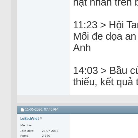
hạt nhân trên 
11:23 > Hội T
Mối đe dọa an
Anh
14:03 > Bầu c
thiếu, kết quả
11-06-2026,
07:43 PM
LeBachViet
Member
Join Date
28-07-2018
Posts
2,190