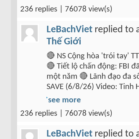
236 replies | 76078 view(s)
LeBachViet
replied to 
Thế Giới
🔴 NS Cộng hòa 'trói tay' T
🔴 Tiết lộ chấn động: FBI
một năm 🔴 Lãnh đạo đa số
SAVE (6/8/26) Video: Tinh 
see more
236 replies | 76078 view(s)
LeBachViet
replied to 