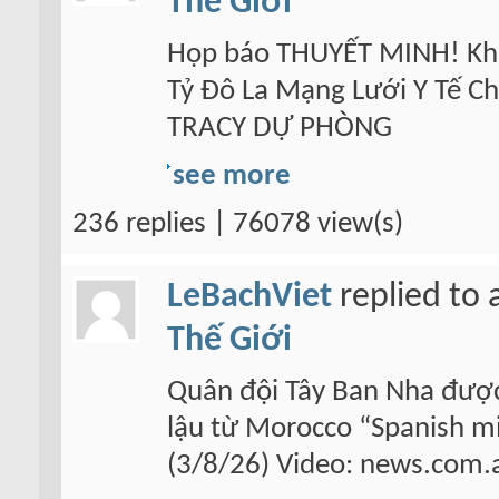
Thế Giới
Họp báo THUYẾT MINH! Khở
Tỷ Đô La Mạng Lưới Y Tế Ch
TRACY DỰ PHÒNG
see more
236 replies | 76078 view(s)
LeBachViet
replied to 
Thế Giới
Quân đội Tây Ban Nha được 
lậu từ Morocco “Spanish mi
(3/8/26) Video: news.com.