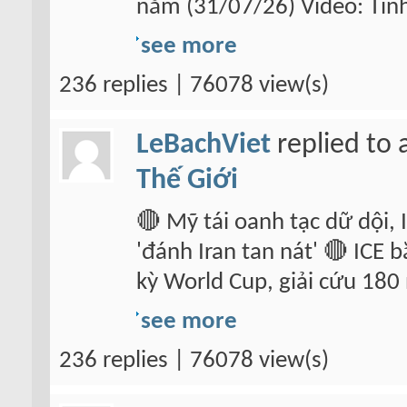
năm (31/07/26) Video: Tin
see more
236 replies | 76078 view(s)
LeBachViet
replied to 
Thế Giới
🔴 Mỹ tái oanh tạc dữ dội, 
'đánh Iran tan nát' 🔴 ICE
kỳ World Cup, giải cứu 180
see more
236 replies | 76078 view(s)