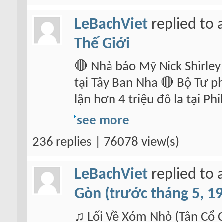
LeBachViet
replied to 
Thế Giới
🔴 Nhà báo Mỹ Nick Shirley
tại Tây Ban Nha 🔴 Bộ Tư p
lận hơn 4 triệu đô la tại Ph
see more
236 replies | 76078 view(s)
LeBachViet
replied to 
Gòn (trước tháng 5, 1
♫ Lối Về Xóm Nhỏ (Tân Cổ C