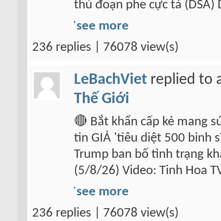
thủ đoạn phe cực tả (DSA) 
see more
236 replies | 76078 view(s)
LeBachViet
replied to 
Thế Giới
🔴 Bắt khẩn cấp kẻ mang s
tin GIẢ 'tiêu diệt 500 binh 
Trump ban bố tình trạng kh
(5/8/26) Video: Tinh Hoa T
see more
236 replies | 76078 view(s)