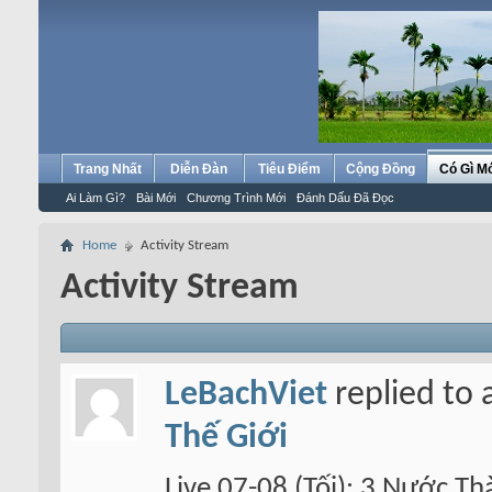
Trang Nhất
Diễn Đàn
Tiêu Điểm
Cộng Đồng
Có Gì M
Ai Làm Gì?
Bài Mới
Chương Trình Mới
Đánh Dấu Đã Đọc
Home
Activity Stream
Activity Stream
LeBachViet
replied to 
Thế Giới
Live 07-08 (Tối): 3 Nước T