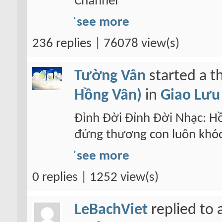
Channel
see more
236 replies | 76078 view(s)
Tường Vân
started a t
Hồng Vân)
in
Giao Lưu 
Đỉnh Đời Đỉnh Đời Nhạc: H
đứng thương con luôn khó
see more
0 replies | 1252 view(s)
LeBachViet
replied to 