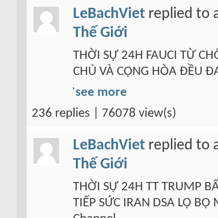
LeBachViet
replied to 
Thế Giới
THỜI SỰ 24H FAUCI TỪ CHỐ
CHỦ VÀ CỘNG HÒA ĐỀU ĐA
see more
236 replies | 76078 view(s)
LeBachViet
replied to 
Thế Giới
THỜI SỰ 24H TT TRUMP B
TIẾP SỨC IRAN DSA LỘ BỘ 