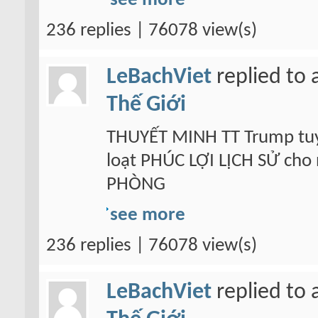
see more
236 replies | 76078 view(s)
LeBachViet
replied to 
Thế Giới
THUYẾT MINH TT Trump tuy
loạt PHÚC LỢI LỊCH SỬ cho
PHÒNG
see more
236 replies | 76078 view(s)
LeBachViet
replied to 