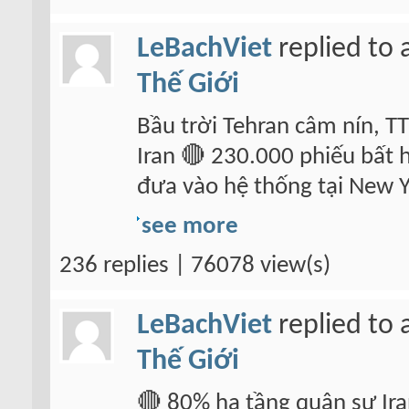
LeBachViet
replied to 
Thế Giới
Bầu trời Tehran câm nín, T
Iran 🔴 230.000 phiếu bất
đưa vào hệ thống tại New Y
see more
236 replies | 76078 view(s)
LeBachViet
replied to 
Thế Giới
🔴 80% hạ tầng quân sự Ira