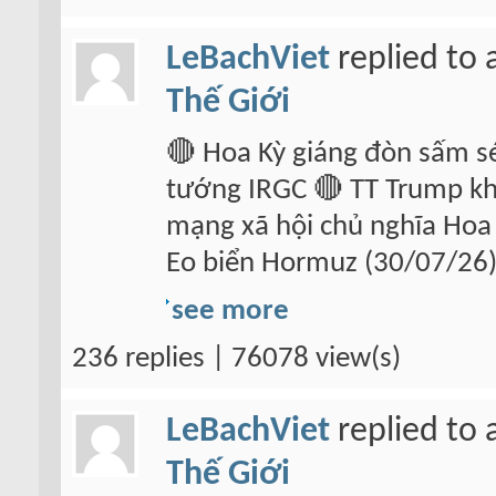
LeBachViet
replied to 
Thế Giới
🔴 Hoa Kỳ giáng đòn sấm sé
tướng IRGC 🔴 TT Trump kh
mạng xã hội chủ nghĩa Hoa K
Eo biển Hormuz (30/07/26)
see more
236 replies | 76078 view(s)
LeBachViet
replied to 
Thế Giới