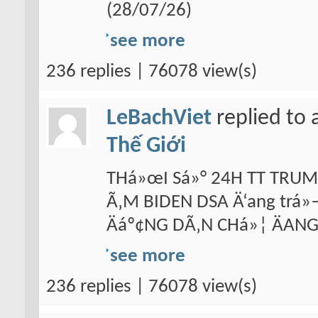
(28/07/26)
see more
236 replies | 76078 view(s)
LeBachViet
replied to 
Thế Giới
THá»œI Sá»° 24H TT TRUM
Ã‚M BIDEN DSA Ä‘ang trá»—
Äáº¢NG DÃ‚N CHá»¦ ÄANG
see more
236 replies | 76078 view(s)