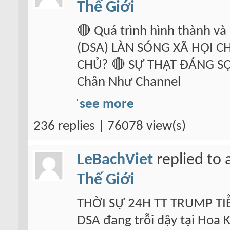
Thế Giới
🔴 Quá trình hình thành và
(DSA) LÀN SÓNG XÃ HỘI 
CHỦ? 🔴 SỰ THẬT ĐÁNG SỢ
Chân Như Channel
see more
236 replies | 76078 view(s)
LeBachViet
replied to 
Thế Giới
THỜI SỰ 24H TT TRUMP T
DSA đang trỗi dậy tại Ho