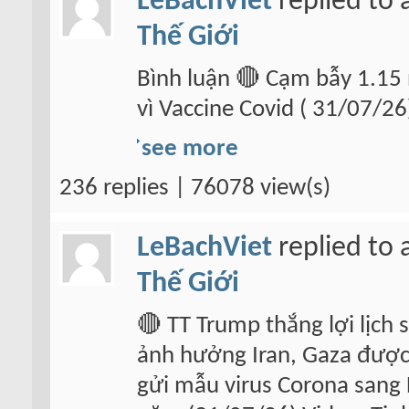
LeBachViet
replied to 
Thế Giới
Bình luận 🔴 Cạm bẫy 1.15 
vì Vaccine Covid ( 31/07/26
see more
236 replies | 76078 view(s)
LeBachViet
replied to 
Thế Giới
🔴 TT Trump thắng lợi lịch 
ảnh hưởng Iran, Gaza được
gửi mẫu virus Corona sang 