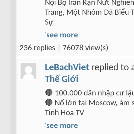
Nội Bộ Iran Rạn Nứt Nghiê
Trang, Một Nhóm Đã Biểu T
Sự
see more
236 replies | 76078 view(s)
LeBachViet
replied to 
Thế Giới
🔴 100.000 dân nhập cư lậ
🔴 Nổ lớn tại Moscow, ám s
Tinh Hoa TV
see more