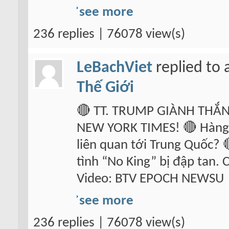
see more
236 replies | 76078 view(s)
LeBachViet
replied to 
Thế Giới
🔴 TT. TRUMP GIÀNH THẮ
NEW YORK TIMES! 🔴 Hàng c
liên quan tới Trung Quốc?
tình “No King” bị đập tan.
Video: BTV EPOCH NEWSU
see more
236 replies | 76078 view(s)