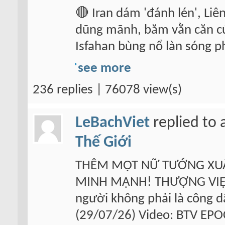
🔴 Iran dám 'đánh lén', Li
dũng mãnh, băm vằn căn cứ 
Isfahan bùng nổ làn sóng p
see more
236 replies | 76078 view(s)
LeBachViet
replied to 
Thế Giới
THÊM MỘT NỮ TƯỚNG XUẤ
MINH MẠNH! THƯỢNG VIỆN
người không phải là công d
(29/07/26) Video: BTV EP