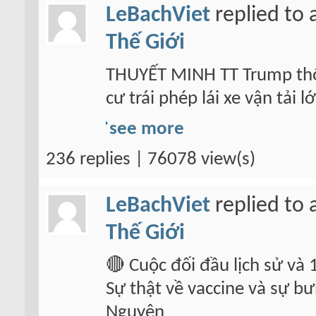
LeBachViet
replied to 
Thế Giới
THUYẾT MINH TT Trump thô
cư trái phép lái xe vận tải
see more
236 replies | 76078 view(s)
LeBachViet
replied to 
Thế Giới
🔴 Cuộc đối đầu lịch sử và 
Sự thật về vaccine và sự bư
Nguyên