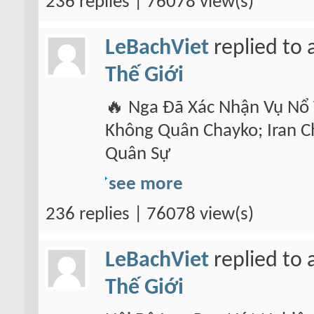
236 replies | 76078 view(s)
LeBachViet
replied to 
Thế Giới
🔥 Nga Đã Xác Nhận Vụ Nổ 
Không Quân Chayko; Iran C
Quân Sự
see more
236 replies | 76078 view(s)
LeBachViet
replied to 
Thế Giới