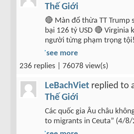
Thế Giới
🔴 Màn đổ thừa TT Trump s
bại 126 tỷ USD 🔴 Virginia
người từng phạm trọng tội!
see more
236 replies | 76078 view(s)
LeBachViet
replied to 
Thế Giới
Các quốc gia Âu châu không
to migrants in Ceuta” (4/