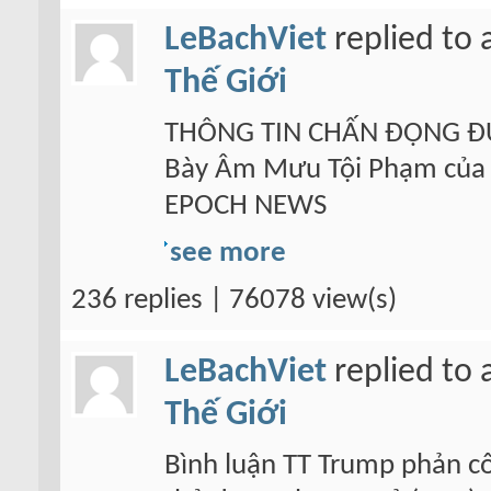
LeBachViet
replied to 
Thế Giới
THÔNG TIN CHẤN ĐỘNG ĐƯỢ
Bày Âm Mưu Tội Phạm của 
EPOCH NEWS
see more
236 replies | 76078 view(s)
LeBachViet
replied to 
Thế Giới
Bình luận TT Trump phản cô