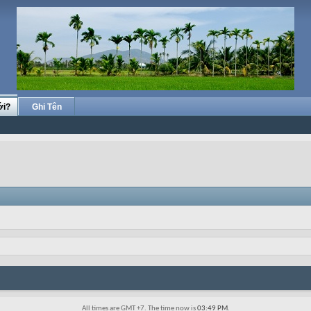
ới?
Ghi Tên
All times are GMT +7. The time now is
03:49 PM
.