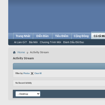
Trang Nhất
Diễn Đàn
Tiêu Điểm
Cộng Đồng
Có Gì M
Ai Làm Gì?
Bài Mới
Chương Trình Mới
Đánh Dấu Đã Đọc
Home
Activity Stream
Activity Stream
Filter by:
Photos
Clear All
No Recent Activity