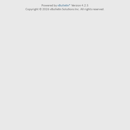
Powered by
vBulletin®
Version 4.2.5
Copyright © 2026 vBulletin Solutions Inc. All rights reserved.