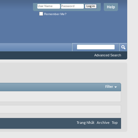
Help
Remember Me?
Advanced Search
Filter
Trang Nhất
Archive
Top