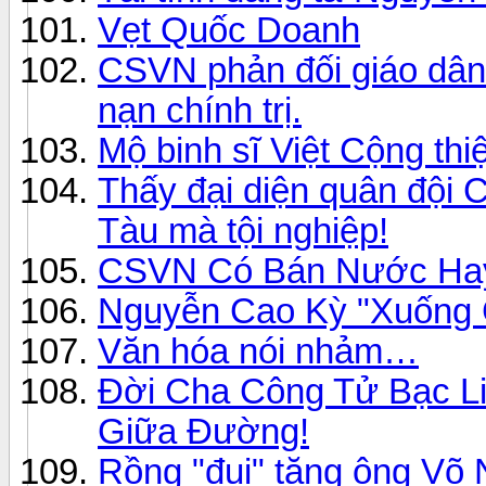
Vẹt Quốc Doanh
CSVN phản đối giáo dân
nạn chính trị.
Mộ binh sĩ Việt Cộng th
Thấy đại diện quân đội 
Tàu mà tội nghiệp!
CSVN Có Bán Nước Ha
Nguyễn Cao Kỳ "Xuống 
Văn hóa nói nhảm…
Đời Cha Công Tử Bạc Li
Giữa Đường!
Rồng "đui" tặng ông Võ