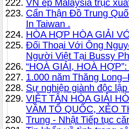
VN ép Malaysia trục xuấ
Cẩn Thận Đồ Trung Quố
In Taiwan .
HÒA HỢP HÒA GIẢI VỚ
Đối Thoại Với Ông Nguy
Người Việt Tại Bussy P
“HOÀ GIẢI, HOÀ HỢP”:
1.000 năm Thăng Long–Hà
Sự nghiệp giành độc lập
VIỆT TÂN HÒA GIẢI H
VẦM TỔ QUỐC, XẺO T
Trung - Nhật Tiếp tục că