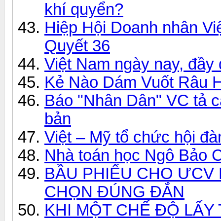
khí quyển?
Hiệp Hội Doanh nhân V
Quyết 36
Việt Nam ngày nay, đầy
Kẻ Nào Dám Vuốt Râu 
Báo "Nhân Dân" VC tả c
bản
Việt – Mỹ tổ chức hội đ
Nhà toán học Ngô Bảo C
BẦU PHIẾU CHO ƯCV
CHỌN ĐÚNG ĐẮN
KHI MỘT CHẾ ĐỘ LẤY