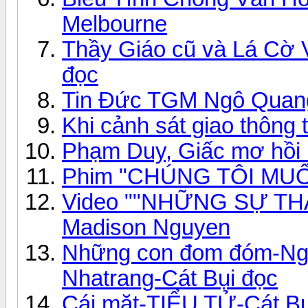
Melbourne
Thầy Giáo cũ và Lá Cờ
đọc
Tin Đức TGM Ngô Quang 
Khi cảnh sát giao thông 
Phạm Duy, Giấc mơ hồi
Phim "CHÚNG TÔI MU
Video ""NHỮNG SỰ TH
Madison Nguyen
Những con đom đóm-Ng
Nhatrang-Cát Bụi đọc
Cái mặt-TIỂU TỬ-Cát Bụ