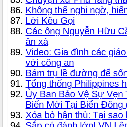
Không thể nghi ngờ, hiể
Lời Kêu Gọi
Các ông Nguyễn Hữu Cầ
ân xá
Video: Gia đình các giá
với công an
Bám trụ lề đường để sốn
Tổng thống Philippines 
Ủy Ban Bảo Vệ Sự Vẹn 
Biến Mới Tại Biển Đông 
Xóa bỏ hận thù: Tại sao
Sắp có đánh lớn! VN Lê