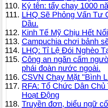
Ký tên: tẩy chay 1000 
LHQ Sẽ Phỏng Vấn Tư C
Dầu.
Kinh Tế Mỹ Chịu Hết Nổ
Campuchia chơi bảnh sẽ
LHQ: Tỉ Lệ Đói Nghèo 
Công an ngăn cấm người 
phái đoàn nước ngoài.
CSVN Chạy Mặt "Bình Lu
RFA: Tổ Chức Dân Chủ 
Hoạt Động
Truyền đơn, biểu ngữ cổ