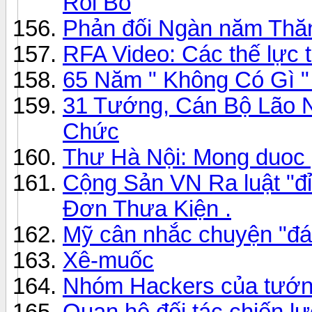
Rồi Bỏ
Phản đối Ngàn năm Thă
RFA Video: Các thế lực 
65 Năm " Không Có Gì "
31 Tướng, Cán Bộ Lão 
Chức
Thư Hà Nội: Mong duoc 
Cộng Sản VN Ra luật "
Đơn Thưa Kiện .
Mỹ cân nhắc chuyện "đá
Xê-muốc
Nhóm Hackers của tướng
Quan hệ đối tác chiến l