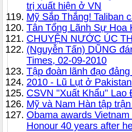
trị xuất hiện ở VN
Mỹ Sắp Thắng! Taliban c
Tân Tổng Lãnh Sự Hoa 
CHUYỆN NƯỚC ÚC THÁ
(Nguyễn Tấn) DŨNG đán
Times, 02-09-2010
Tập đoàn lãnh đạo đảng
2010 - Lũ Lụt ở Pakistan
CSVN "Xuất Khẩu" Lao 
Mỹ và Nam Hàn tập trận
Obama awards Vietnam 
Honour 40 years after he