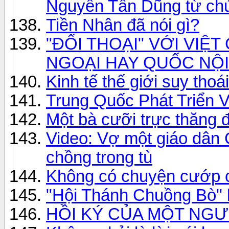
Nguyễn Tấn Dũng từ ch
Tiền Nhân đã nói gì?
"ĐỐI THOẠI" VỚI VIỆ
NGOẠI HAY QUỐC NỘI
Kinh tế thế giới suy thoái
Trung Quốc Phát Triển 
Một bà cưỡi trực thăng 
Video: Vợ một giáo dân 
chồng trong tù
Không có chuyện cướp c
"Hội Thánh Chuồng Bò" 
HỒI KÝ CỦA MỘT NGƯ