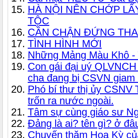
HÀ NỘI NÊN CHỚP LẤ
TỘC
CẦN CHẬN ĐỨNG THA
TÌNH HÌNH MỚI
Những Mảng Màu Khô - 
Con gái đại uý QLVNCH
cha đang bị CSVN giam
Phó bí thư thị ủy CSNV 
trốn ra nước ngoài.
Tâm sự cùng giáo sư Ng
Đảng là ai? tên gì? ở đ
Chuyến thăm Hoa Kỳ của