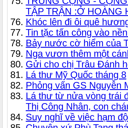
TRUNG CỘNG - CỘNG
TẬP TRẬN :Ở HOÀNG H
Khóc lên đi ôi quê hươn
Tin tặc tấn công vào nề
Bảy nước cờ hiểm của 
Nga vươn thêm một cánh
Gửi cho chị Trâu Đánh h
Lá thư Mỹ Quốc tháng 8
Phỏng vấn GS Nguyễn M
Lá thư từ nửa vòng trái
Thị Công Nhân, con cháu
Suy nghĩ về việc hạm độ
Chuyện xứ Phù Tang thá