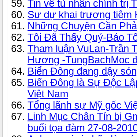
Tin về tù nhân chính trị
Sư dự khai trương tiệ
Những Chuyện Cần Phải 
Tôi Đã Thấy Quỷ-Bảo Tố
Tham luận VuLan-Trần T
Hương -TungBachMoc 
Biển Đông đang dậy só
Biển Đông là Sự Độc L
Việt Nam
Tổng lãnh sự Mỹ gốc Việ
Linh Mục Chân Tín bị Gm
buổi tọa đàm 27-08-201