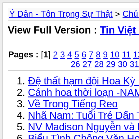
Ý Dân - Tôn Trọng Sự Thật
>
Chủ
View Full Version :
Tin Việ
Pages :
[
1
]
2
3
4
5
6
7
8
9
10
11
1
26
27
28
29
30
31
Đệ thất hạm đội Hoa Kỳ 
Cánh hoa thời loạn -NA
Về Trong Tiếng Reo
Nhã Nam: Tuổi Trẻ Dấn
NV Madison Nguyễn và b
Biểu Tình Chống Văn Ho