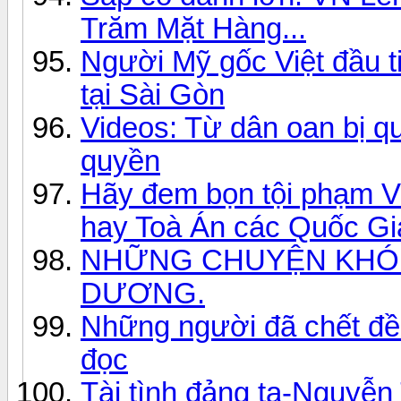
Trăm Mặt Hàng...
Người Mỹ gốc Việt đầu t
tại Sài Gòn
Videos: Từ dân oan bị q
quyền
Hãy đem bọn tội phạm V
hay Toà Án các Quốc Gi
NHỮNG CHUYỆN KHÓ H
DƯƠNG.
Những người đã chết đề
đọc
Tài tình đảng ta-Nguyễn