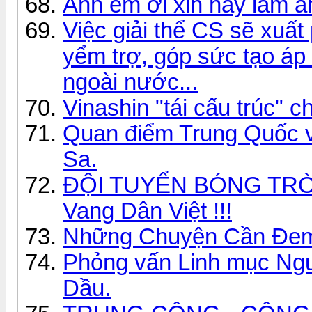
Anh em ơi xin hãy làm á
Việc giải thể CS sẽ xuất
yểm trợ, góp sức tạo áp 
ngoài nước...
Vinashin "tái cấu trúc" 
Quan điểm Trung Quốc 
Sa.
ĐỘI TUYỂN BÓNG TRÒ
Vang Dân Việt !!!
Những Chuyện Cần Đem
Phỏng vấn Linh mục Ng
Dầu.