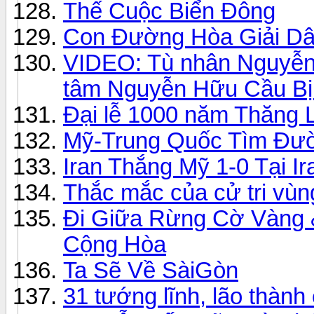
Thế Cuộc Biển Đông
Con Đường Hòa Giải Dâ
VIDEO: Tù nhân Nguyễn
tâm Nguyễn Hữu Cầu Bị
Đại lễ 1000 năm Thăng L
Mỹ-Trung Quốc Tìm Đườ
Iran Thắng Mỹ 1-0 Tại I
Thắc mắc của cử tri vùn
Đi Giữa Rừng Cờ Vàng 
Cộng Hòa
Ta Sẽ Về SàiGòn
31 tướng lĩnh, lão thàn