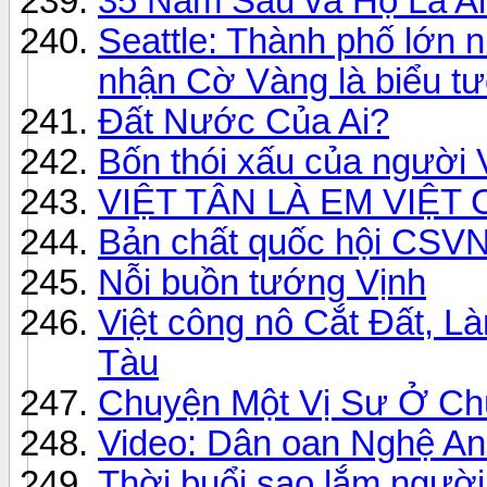
35 Năm Sau và Họ Là Ai
Seattle: Thành phố lớn 
nhận Cờ Vàng là biểu tư
Đất Nước Của Ai?
Bốn thói xấu của người 
VIỆT TÂN LÀ EM VIỆT
Bản chất quốc hội CSVN
Nỗi buồn tướng Vịnh
Việt công nô Cắt Đất, L
Tàu
Chuyện Một Vị Sư Ở C
Video: Dân oan Nghệ An t
Thời buổi sao lắm người 