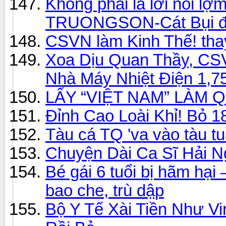
Không phải là lời nói lợ
TRUONGSON-Cát Bụi 
CSVN làm Kinh Thế! thay
Xoa Dịu Quan Thầy, CS
Nhà Máy Nhiệt Điện 1,75
LẤY “VIỆT NAM” LÀM 
Đỉnh Cao Loài Khỉ! Bỏ 1
Tàu cá TQ 'va vào tàu tu
Chuyện Dài Ca Sĩ Hải N
Bé gái 6 tuổi bị hãm hại 
bao che, trù dập
Bộ Y Tế Xài Tiền Như Vi