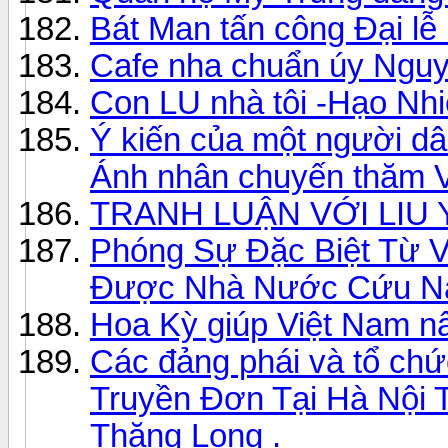
Bát Man tấn công Đại lễ
Cafe nha chuẩn úy Nguy
Con LU nhà tôi -Hạo Nh
Ý kiến của một người d
Ánh nhân chuyến thăm 
TRANH LUẬN VỚI LIU
Phóng Sự Đặc Biệt Từ V
Được Nhà Nước Cứu Nạn
Hoa Kỳ giúp Việt Nam n
Các đảng phái và tổ ch
Truyền Đơn Tại Hà Nội 
Thăng Long .