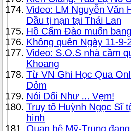
Video: LM Nguyễn Văn H
Dầu tị nạn tại Thái Lan
Hồ Cẩm Đào muốn bang 
Không quên Ngày 11-9-
Video: S.O.S nhà cầm q
Khoang
Từ VN Ghi Học Qua Onli
Dỏm
Nói Dối Như ... Vẹm!
Truy tố Huỳnh Ngọc Sĩ tộ
hình
Quan hệ Mỹ-Trung đang n