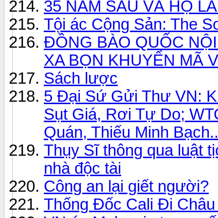
35 NĂM SAU VÀ HỌ LÀ 
Tội ác Cộng Sản: The So
ĐỒNG BÀO QUỐC NỘI
XA BỌN KHUYỂN MÃ V
Sách lược
5 Đại Sứ Gửi Thư VN: Ki
Sụt Giá, Rơi Tự Do; WT
Quán, Thiếu Minh Bạch..
Thụy Sĩ thông qua luật tị
nhà độc tài
Công an lại giết người?
Thống Đốc Cali Đi Châu