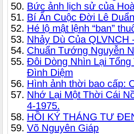
Bức ảnh lịch sử của H
Bí Ẩn Cuộc Đời Lê Duẩ
Hé lộ mật lệnh “ban” thu
Nhảy Dù Của QLVNCH - 
Chuẩn Tướng Nguyễn Ng
Đôi Dòng Nhìn Lại Tổn
Đình Diệm
Hình ảnh thời bao cấp: 
Nhớ Lại Một Thời Cái N
4-1975.
HỒI KÝ THÁNG TƯ ĐE
Võ Nguyên Giáp