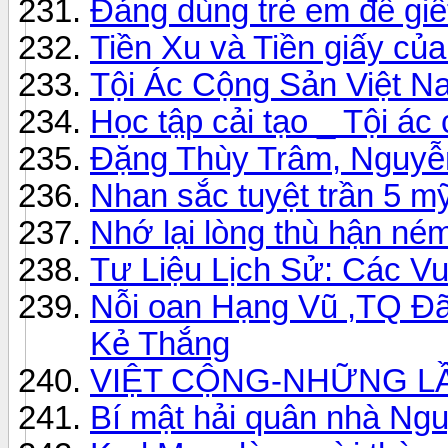
Đảng dùng trẻ em để giết
Tiền Xu và Tiền giấy c
Tội Ác Cộng Sản Việt N
Học tập cải tạo _ Tội á
Đặng Thùy Trâm, Nguyễn 
Nhan sắc tuyệt trần 5 m
Nhớ lại lòng thù hận né
Tư Liệu Lịch Sử: Các V
Nỗi oan Hạng Vũ ,TQ Đã
Kẻ Thắng
VIỆT CỘNG-NHỮNG LẦ
Bí mật hải quân nhà Ng