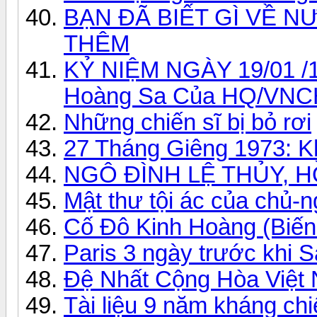
BẠN ĐÃ BIẾT GÌ VỀ N
THÊM
KỶ NIỆM NGÀY 19/01 /19
Hoàng Sa Của HQ/VNC
Những chiến sĩ bị bỏ rơi
27 Tháng Giêng 1973: 
NGÔ ĐÌNH LỆ THỦY, 
Mật thư tội ác của chủ-
Cố Đô Kinh Hoàng (Biến
Paris 3 ngày trước khi S
Đệ Nhất Cộng Hòa Việt
Tài liệu 9 năm kháng ch