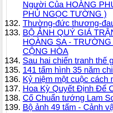
Người Của HOÀNG PH
PHỦ NGỌC TƯỜNG )
Thường-đức thương-đa
BỘ ẢNH QUÝ GIÁ TRẬN
HOÀNG SA - TRƯỜNG 
CỘNG HÒA
Sau hai chiến tranh thế g
141 tấm hình 35 năm ch
Kỷ niệm một cuộc cách
Hoa Kỳ Quyết Định Để 
Cố Chuẩn tướng Lam S
Bộ ảnh 49 tấm - Cảnh vậ