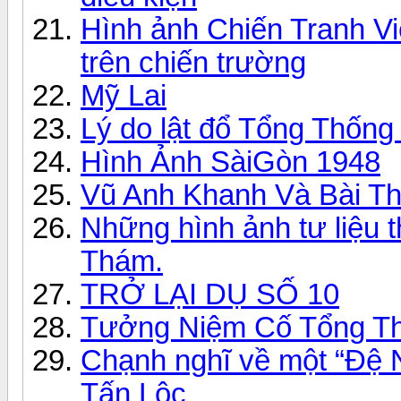
Hình ảnh Chiến Tranh Việ
trên chiến trường
Mỹ Lai
Lý do lật đổ Tổng Thốn
Hình Ảnh SàiGòn 1948
Vũ Anh Khanh Và Bài T
Những hình ảnh tư liệu t
Thám.
TRỞ LẠI DỤ SỐ 10
Tưởng Niệm Cố Tổng T
Chạnh nghĩ về một “Đệ 
Tấn Lộc