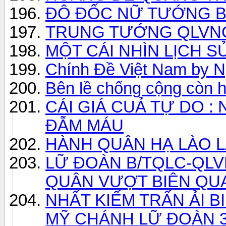
ĐÔ ĐỐC NỮ TƯỚNG B
TRUNG TƯỚNG QLVNC
MỘT CÁI NHÌN LỊCH S
Chính Đề Việt Nam by N
Bên lề chống cộng còn 
CÁI GIÁ CUẢ TỰ DO 
ĐẪM MÁU
HÀNH QUÂN HẠ LÀO L
LỮ ÐOÀN B/TQLC-QLVN
QUÂN VƯỢT BIÊN QU
NHẤT KIẾM TRẤN ẢI 
MỸ CHÁNH LỮ ĐOÀN 3