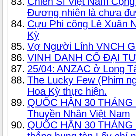
Chiến Sĩ Việt Nam Cộn
Đương nhiên là chưa đượ
Cựu Phi công Lê Xuân Nh
Kỳ
Vợ Người Lính VNCH G
VINH DANH CỐ ĐẠI T
25/04: ANZAC ở Long T
The Lucky Few (Phim ngà
Hoa Kỳ thực hiện.
QUỐC HẬN 30 THÁNG 4 
Thuyền Nhân Việt Nam
QUỐC HẬN 30 THÁNG 4 -