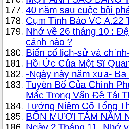
40 năm sau cuộc bội pha
Cụm Tình Báo VC A.22 
Nhớ về 26 tháng 10 : Đ
cảnh nào ?
Biến cố lịch-sử và chính-
Hồi Ức Của Một Sĩ Quan
-Ngày này năm xưa- Ba tr
Tuyên Bố Của Chính Ph
Mắc Trong Vấn Đề Tái 
Tưởng Niệm Cố Tổng T
BỐN MƯƠI TÁM NĂM 
Ngày 2 Tháng 11 -Nhớ 