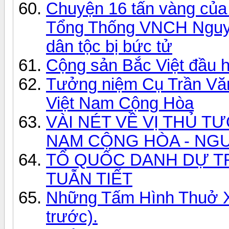
Chuyện 16 tấn vàng của
Tổng Thống VNCH Nguyê
dân tộc bị bức tử
Cộng sản Bắc Việt đầu h
Tưởng niệm Cụ Trần Văn
Việt Nam Cộng Hòa
VÀI NÉT VỀ VỊ THỦ 
NAM CỘNG HÒA - NGU
TỔ QUỐC DANH DỰ T
TUẪN TIẾT
Những Tấm Hình Thuở Xư
trước).