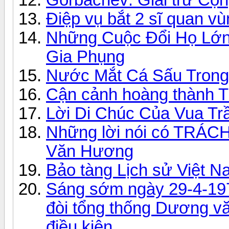
Điệp vụ bắt 2 sĩ quan v
Những Cuộc Đổi Họ Lớn 
Gia Phụng
Nước Mắt Cá Sấu Trong 
Cận cảnh hoàng thành 
Lời Di Chúc Của Vua Tr
Những lời nói có TRÁC
Văn Hương
Bảo tàng Lịch sử Việt N
Sáng sớm ngày 29-4-1975
đòi tổng thống Dương vă
điều kiện