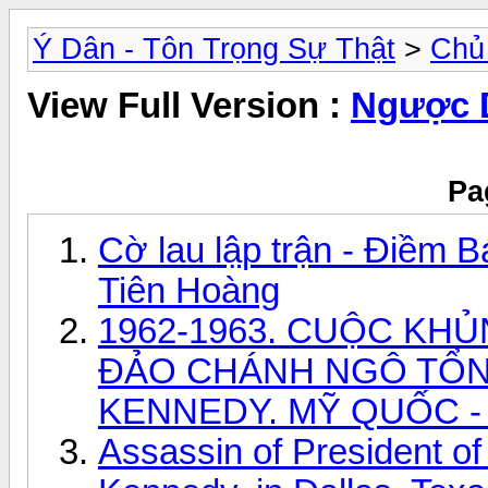
Ý Dân - Tôn Trọng Sự Thật
>
Chủ
View Full Version :
Ngược 
Pa
Cờ lau lập trận - Điềm B
Tiên Hoàng
1962-1963. CUỘC KH
ĐẢO CHÁNH NGÔ TỔN
KENNEDY. MỸ QUỐC -
Assassin of President of