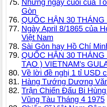
Những ngày cuối của Tổ
Gòn
QUỐC HẬN 30 THÁNG 4
Ngày April 8/1865 của H
Việt Nam
Sài Gòn hay Hồ Chí Min
QUỐC HẬN 30 THÁNG 4 
TẠO ) VIETNAM's GULA
Về lời đề nghị 1 tỉ USD 
Hàng Tướng Dương Văn
Trận Chiến Ðấu Bi Hùng
Vũng Tàu Tháng 4 1975