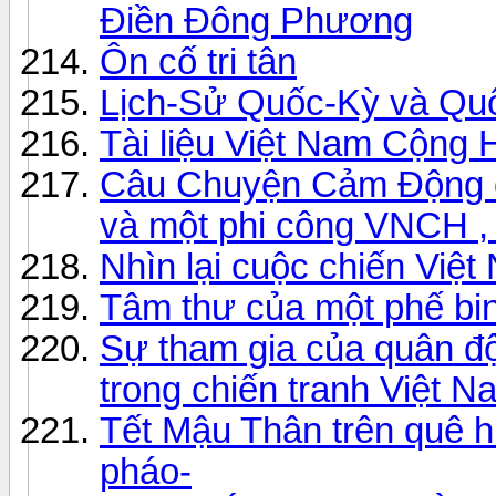
Điền Đông Phương
Ôn cố tri tân
Lịch-Sử Quốc-Kỳ và Qu
Tài liệu Việt Nam Cộng 
Câu Chuyện Cảm Động c
và một phi công VNCH , 
Nhìn lại cuộc chiến Việ
Tâm thư của một phế bi
Sự tham gia của quân độ
trong chiến tranh Việt N
Tết Mậu Thân trên quê h
pháo-