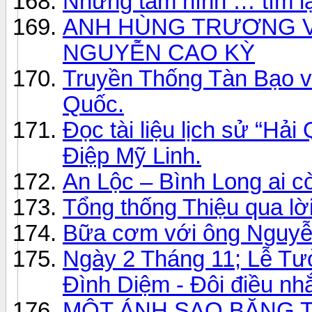
Những tấm hình … tìm lạ
ANH HÙNG TRƯƠNG V
NGUYỄN CAO KỲ
Truyền Thống Tàn Bạo 
Quốc.
Đọc tài liệu lịch sử “Hả
Điệp Mỹ Linh.
An Lộc – Bình Long ai cò
Tổng thống Thiệu qua lờ
Bữa cơm với ông Nguyễ
Ngày 2 Tháng 11; Lễ Tư
Đình Diệm - Đôi điều nhắ
MỘT ÁNH SAO BĂNG TĂ