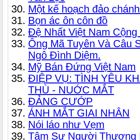
Một kế hoạch đảo chánh 
Bọn ác ôn côn đồ
Đệ Nhất Việt Nam Cộng 
Ông Mã Tuyên Và Câu S
Ngô Đình Diệm.
Mỹ Bán Đứng Việt Nam
ĐIỆP VỤ: TÌNH YÊU K
THÙ - NUỚC MẮT
ĐẢNG CƯỚP
ÁNH MẮT GIAI NHÂN
Nói láo như Vẹm
Tâm Sự Người Thương P