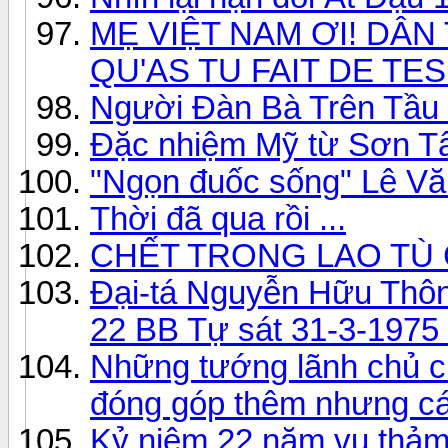
MẸ VIỆT NAM ƠI! DÂN 
QU'AS TU FAIT DE TES
Người Đàn Bà Trên Tầu
Đặc nhiệm Mỹ từ Sơn T
"Ngọn đuốc sống" Lê Vă
Thời đã qua rồi ...
CHẾT TRONG LAO TÙ
Đại-tá Nguyễn Hữu Thô
22 BB Tự sát 31-3-1975 
Những tướng lãnh chủ ch
đóng góp thêm nhưng c
Kỷ niệm 22 năm vụ thảm 