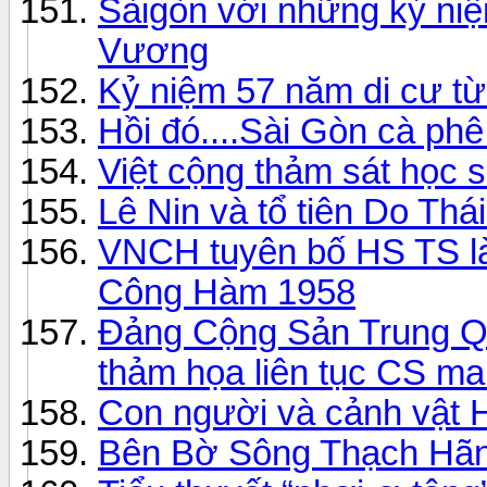
Sàigòn với những kỷ ni
Vương
Kỷ niệm 57 năm di cư từ
Hồi đó....Sài Gòn cà phê
Việt cộng thảm sát học s
Lê Nin và tổ tiên Do Thá
VNCH tuyên bố HS TS l
Công Hàm 1958
Đảng Cộng Sản Trung Qu
thảm họa liên tục CS m
Con người và cảnh vật 
Bên Bờ Sông Thạch Hãn