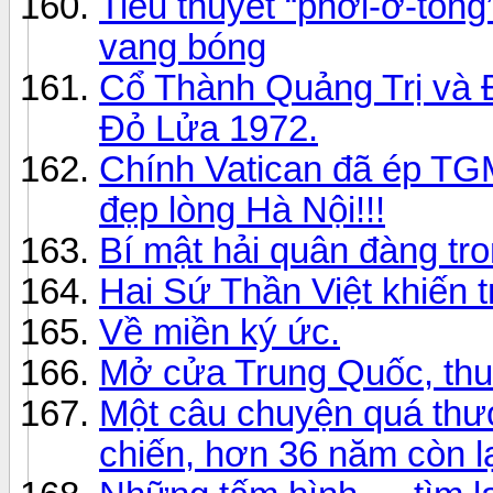
Tiểu thuyết “phơi-ơ-tông
vang bóng
Cổ Thành Quảng Trị và 
Đỏ Lửa 1972.
Chính Vatican đã ép TG
đẹp lòng Hà Nội!!!
Bí mật hải quân đàng tr
Hai Sứ Thần Việt khiến t
Về miền ký ức.
Mở cửa Trung Quốc, thu
Một câu chuyện quá thư
chiến, hơn 36 năm còn l