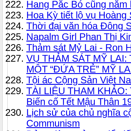
Hang Pắc Bó cũng nằm 
Hoa Kỳ tiết lộ vụ Hoàng
Thời đại văn hóa Đông S
Napalm Girl Phan Thị K
Thảm sát Mỷ Lai - Ron 
VỤ THẢM SÁT MỸ LAI
MỘT “ĐỨA TRẺ” MỸ LA
Tội ác Cộng Sản Việt N
TÀI LIỆU THAM KHẢO:
Biến cố Tết Mậu Thân 1
Lịch sử của chủ nghĩa cộ
Communism