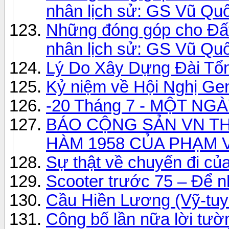
nhân lịch sử: GS Vũ Qu
Những đóng góp cho Đấ
nhân lịch sử: GS Vũ Qu
Lý Do Xây Dựng Đài Tổ
Kỷ niệm về Hội Nghị Gen
-20 Tháng 7 - MỘT N
BÁO CỘNG SẢN VN T
HÀM 1958 CỦA PHẠM
Sự thật về chuyến đi của
Scooter trước 75 – Để 
Cầu Hiền Lương (Vỹ-tuy
Công bố lần nữa lời tườ