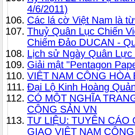
4/6/2011)
Các lá cờ Việt Nam là từ
Thuỷ Quân Lục Chiến Vi
Chiếm Đảo DUCAN - Qu
Lịch sử Ngày Quân Lực 
Giải mật "Pentagon Pap
VIỆT NAM CỘNG HÒA B
Đại Lộ Kinh Hoàng Quả
CÓ MỘT NGHĨA TRANG
CỘNG SẢN VN
TƯ LIỆU: TUYÊN CÁO
GIAO VIỆT NAM CỘNG