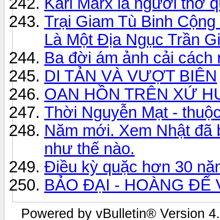
Karl Marx là người thờ 
Trại Giam Tù Binh Cộng
Là Một Địa Ngục Trần G
Ba đời ám ảnh cải cách 
DI TẢN VÀ VƯỢT BIÊN
OAN HỒN TRÊN XỨ H
Thời Nguyễn Mạt - thuộ
Năm mới. Xem Nhật đã b
như thế nào.
Điều kỳ quặc hơn 30 nă
BẢO ĐẠI - HOÀNG ĐẾ
Powered by vBulletin® Version 4.