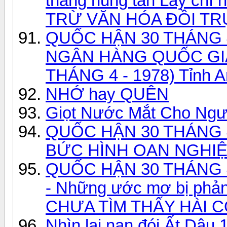
thắng hung tàn Lấy chí 
TRỪ VĂN HÓA ĐỒI TR
QUỐC HẬN 30 THÁNG 4 -
NGÂN HÀNG QUỐC GIA
THÁNG 4 - 1978) Tỉnh A
NHỚ hay QUÊN
Giọt Nước Mắt Cho Ngư
QUỐC HẬN 30 THÁNG 4
BỨC HÌNH OAN NGHI
QUỐC HẬN 30 THÁNG 4
- Những ước mơ bị phả
CHƯA TÌM THẤY HÀI CỐ
Nhìn lại nạn đói Ất Dậu 