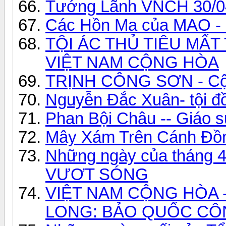
Tướng Lãnh VNCH 30/0
Các Hồn Ma của MAO - 
TỘI ÁC THỦ TIÊU MẤT
VIỆT NAM CỘNG HÒA
TRỊNH CÔNG SƠN - Cộ
Nguyễn Đắc Xuân- tội đ
Phan Bội Châu -- Giáo 
Mây Xám Trên Cánh Đồn
Những ngày của tháng 4 
VƯƠT SÓNG
VIỆT NAM CỘNG HÒA 
LONG: BẢO QUỐC CÔ