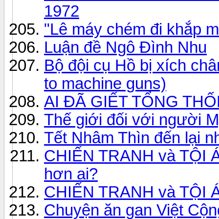
1972
"Lê máy chém đi khắp mi
Luận đề Ngô Đình Nhu
Bộ đội cụ Hồ bị xích ch
to machine guns)
AI ĐÃ GIẾT TỔNG THỐ
Thế giới đối với người 
Tết Nhâm Thìn đến lại 
CHIẾN TRANH và TỘI ÁC:
hơn ai?
CHIẾN TRANH và TỘI ÁC
Chuyện ăn gan Việt Cộng