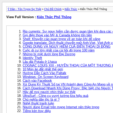
Ý Dân - Tôn Trọng Sự Thật
>
Chủ Đề Chính
>
Kiến Thức
> Kiến Thức Phổ Thông
View Full Version :
Kiến Thức Phổ Thông
Rip currents: Sự nguy hiểm cần được quan tâm khi đưa các c
Gọi điện thoại vào Mỹ & Canada không tốn tiền
Shell: Khuyến cáo quan trọng về an toàn khi đổ xăng
Google translate: Dịch thuật chuyển ngữ Anh-Viet, Viet-Anh v
CÔNG DỤNG VÀ NGUY HIỂM CUẢ ĐIỆN THOẠI DI ĐỘNG
Cuộc di cư lớn nhất của cá hồi đỏ trong 100 năm
Những bí mật dưới lòng Đại Dương
Identity Theft
Lâu đài Potala ở Lhasa
COGNAC LOUIS XIII - HUYỀN THOẠI CỦA MỘT THƯƠNG 
10 Món ăn đắt nhất thế giới
Hướng Dẫn Cách Vào Paltalk
Windows: On Screen Keyboard
Cách vào Facebook
Xử Dụng Kỷ Thuật Số tại VN (tránh) đem Công An Mạng về 
Cách Download Nhanh Khi Dùng Proxy: Đặc biệt cho Người 
Hãy để mọi người nhìn thấy sự thật
UltraSurf - Công cụ vượt tường lửa hiệu quả
Chủ nghĩa dân tộc là gì ?
Nghệ thuật tranh luận
Người dùng Email trên mạng Internet nên thận trọng
Tiếng kèn truy điệu