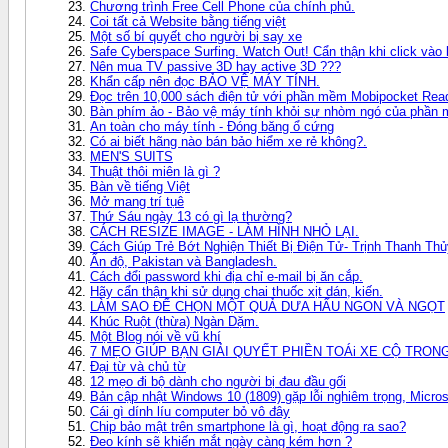
Chương trình Free Cell Phone của chính phủ.
Coi tất cả Website bằng tiếng việt
Một số bí quyết cho người bị say xe
Safe Cyberspace Surfing. Watch Out! Cẩn thận khi click vào l
Nên mua TV passive 3D hay active 3D ???
Khẩn cấp nên đọc BẢO VỆ MÁY TÍNH.
Đọc trên 10,000 sách điện tử với phần mềm Mobipocket Rea
Bàn phím ảo - Bảo vệ máy tính khỏi sự nhòm ngó của phần 
An toàn cho máy tính - Đóng băng ổ cứng
Có ai biết hãng nào bán bảo hiểm xe rẻ không?.
MEN'S SUITS
Thuật thôi miên là gì ?
Bàn về tiếng Việt
Mở mang trí tụê
Thứ Sáu ngày 13 có gì lạ thường?
CÁCH RESIZE IMAGE - LÀM HÌNH NHỎ LẠI.
Cách Giúp Trẻ Bớt Nghiện Thiết Bị Điện Tử- Trịnh Thanh Thủ
Ấn độ, Pakistan và Bangladesh.
Cách đổi password khi địa chỉ e-mail bị ăn cắp.
Hãy cẩn thận khi sử dụng chai t h uố c xịt dán, kiến.
LÀM SAO ĐỂ CHỌN MỘT QUẢ DƯA HẤU NGON VÀ NGỌT
Khúc Ruột (thừa) Ngàn Dặm.
Một Blog nói về vũ khí
7 MẸO GIÚP BẠN GIẢI QUYẾT PHIỀN TOÁi XE CỘ TRO
Đại từ và chủ từ
12 mẹo đi bộ dành cho người bị đau đầu gối
Bản cập nhật Windows 10 (1809) gặp lỗi nghiêm trọng, Micro
Cái gì dính líu computer bỏ vô đây
Chip bảo mật trên smartphone là gì, hoạt động ra sao?
Đeo kính sẽ khiến mắt ngày càng kém hơn ?