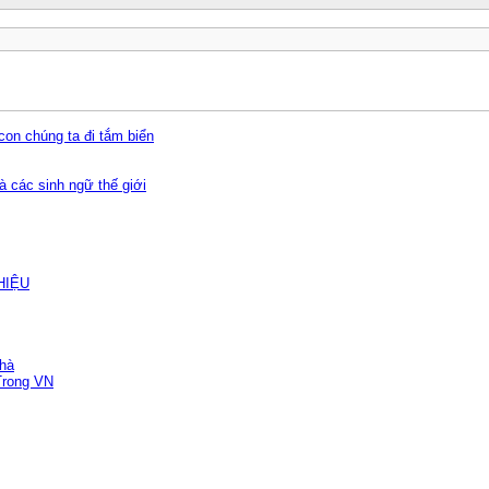
on chúng ta đi tắm biển
à các sinh ngữ thế giới
HIỆU
nhà
Trong VN