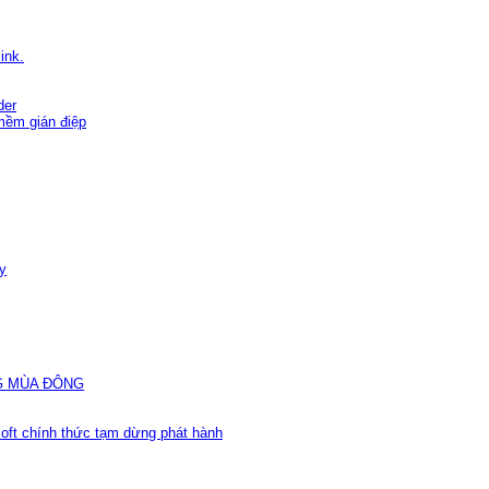
ink.
der
mềm gián điệp
y
NG MÙA ÐÔNG
soft chính thức tạm dừng phát hành