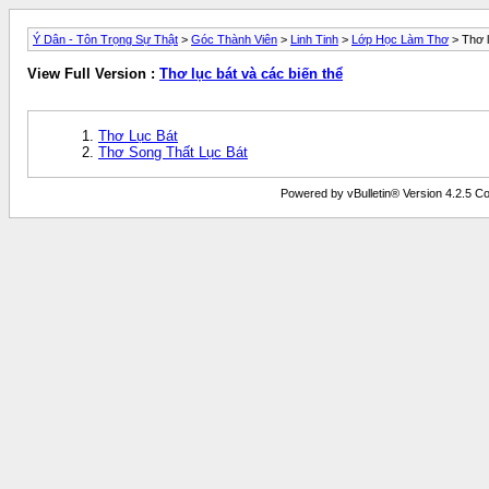
Ý Dân - Tôn Trọng Sự Thật
>
Góc Thành Viên
>
Linh Tinh
>
Lớp Học Làm Thơ
> Thơ l
View Full Version :
Thơ lục bát và các biến thể
Thơ Lục Bát
Thơ Song Thất Lục Bát
Powered by vBulletin® Version 4.2.5 Copy