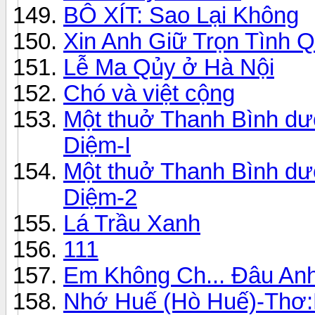
BÔ XÍT: Sao Lại Không
Xin Anh Giữ Trọn Tình Q
Lễ Ma Qủy ở Hà Nội
Chó và việt cộng
Một thuở Thanh Bình dư
Diệm-I
Một thuở Thanh Bình dư
Diệm-2
Lá Trầu Xanh
111
Em Không Ch... Đâu An
Nhớ Huế (Hò Huế)-Thơ: