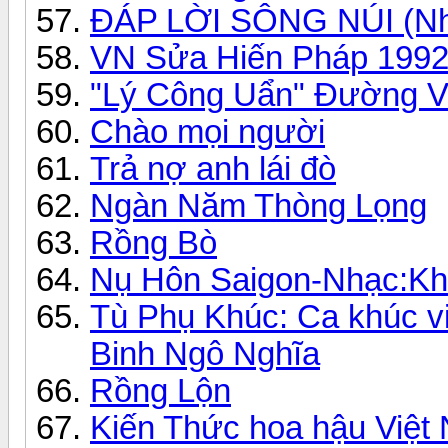
ĐÁP LỜI SÔNG NÚI (Nha
VN Sửa Hiến Pháp 199
"Lý Công Uẩn" Đường V
Chào mọi người
Trả nợ anh lái đò
Ngàn Năm Thòng Lọng
Rồng Bò
Nụ Hôn Saigon-Nhạc:Khê
Tù Phụ Khúc: Ca khúc v
Binh Ngô Nghĩa
Rồng Lộn
Kiến Thức hoa hậu Việt N