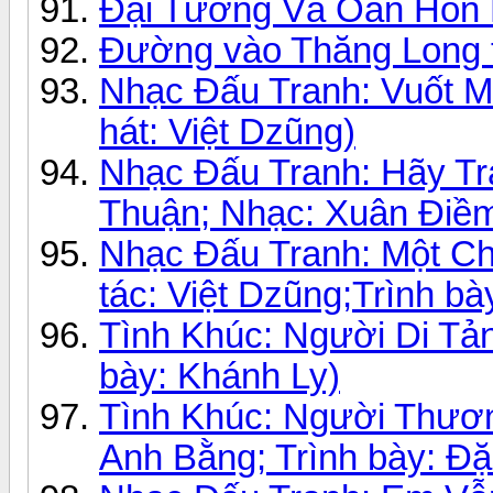
Đại Tướng Và Oan Hồn 
Đường vào Thăng Long 
Nhạc Đấu Tranh: Vuốt Mặt
hát: Việt Dzũng)
Nhạc Đấu Tranh: Hãy Trả
Thuận; Nhạc: Xuân Điềm;
Nhạc Đấu Tranh: Một C
tác: Việt Dzũng;Trình b
Tình Khúc: Người Di Tản
bày: Khánh Ly)
Tình Khúc: Người Thươn
Anh Bằng; Trình bày: Đ