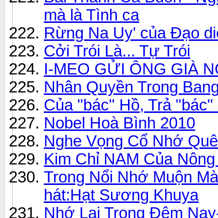
mà là Tình ca
Rừng Na Uy' của Đạo di
Cởi Trói Là... Tự Trói
I-MEO GỬI ÔNG GIÀ 
Nhân Quyền Trong Bang
Của "bác" Hồ, Trả "bác"
Nobel Hoà Bình 2010
Nghe Vọng Cổ Nhớ Qu
Kim Chỉ NAM Của Nông
Trong Nổi Nhớ Muộn Mà
hát:Hạt Sương Khuya
Nhớ Lại Trong Đêm Nay