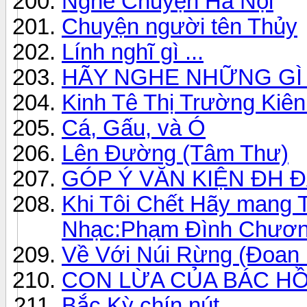
Nghe Chuyện Hà Nội
Chuyện người tên Thủy
Lính nghĩ gì ...
HÃY NGHE NHỮNG GÌ 
Kinh Tê Thị Trường Kiê
Cá, Gấu, và Ó
Lên Đường (Tâm Thư)
GÓP Ý VĂN KIỆN ĐH Đ
Khi Tôi Chết Hãy mang T
Nhạc:Phạm Đình Chươ
Về Với Núi Rừng (Đoan
CON LỪA CỦA BÁC H
Bắc Kỳ chín nút