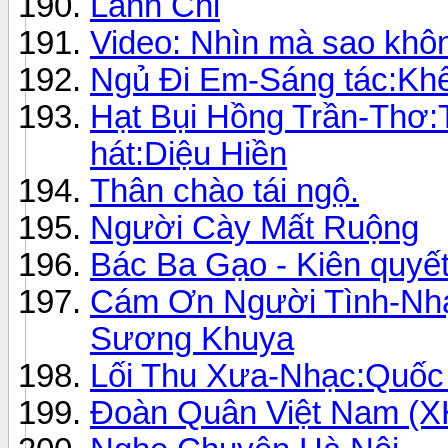
Lann Chi
Video: Nhìn mà sao khô
Ngủ Đi Em-Sáng tác:Khê
Hạt Bụi Hồng Trần-Thơ:
hát:Diệu Hiền
Thân chào tái ngộ.
Người Cày Mất Ruộng
Bác Ba Gạo - Kiên quyế
Cám Ơn Người Tình-Nhạ
Sương Khuya
Lối Thu Xưa-Nhạc:Quốc
Đoàn Quân Việt Nam (X