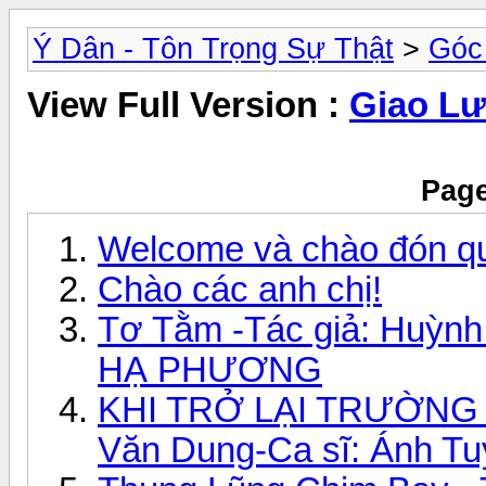
Ý Dân - Tôn Trọng Sự Thật
>
Góc
View Full Version :
Giao Lưu
Page
Welcome và chào đón q
Chào các anh chị!
Tơ Tằm -Tác giả: Huỳnh
HẠ PHƯƠNG
KHI TRỞ LẠI TRƯỜNG C
Văn Dung-Ca sĩ: Ánh Tu