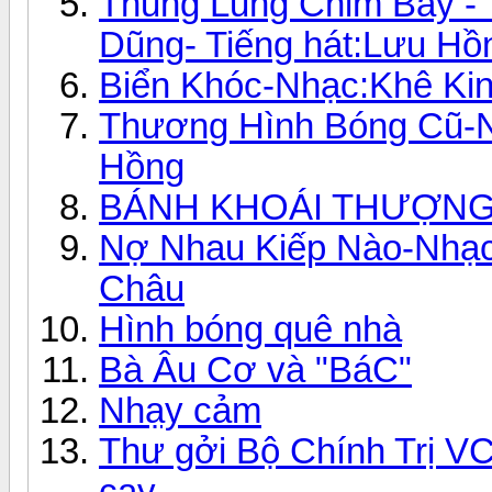
Thung Lũng Chim Bay - 
Dũng- Tiếng hát:Lưu Hồ
Biển Khóc-Nhạc:Khê Kin
Thương Hình Bóng Cũ-N
Hồng
BÁNH KHOÁI THƯỢNG
Nợ Nhau Kiếp Nào-Nhạc
Châu
Hình bóng quê nhà
Bà Âu Cơ và "BáC"
Nhạy cảm
Thư gởi Bộ Chính Trị VC
cay