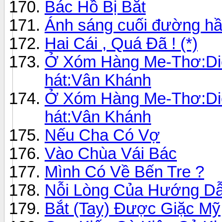
Bác Hồ Bị Bắt
Ánh sáng cuối đường h
Hai Cái , Quá Đã ! (*)
Ở Xóm Hàng Me-Thơ:Diê
hát:Vân Khánh
Ở Xóm Hàng Me-Thơ:Diê
hát:Vân Khánh
Nếu Cha Có Vợ
Vào Chùa Vái Bác
Mình Có Về Bến Tre ?
Nỗi Lòng Của Hướng Dẫ
Bắt (Tay) Được Giặc Mỹ