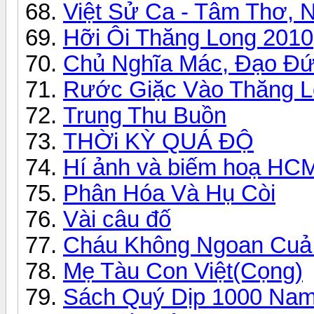
Việt Sử Ca - Tâm Thơ, 
Hỡi Ôi Thăng Long 2010
Chủ Nghĩa Mác, Đạo Đức
Rước Giặc Vào Thăng 
Trung Thu Buồn
THỜi KỲ QUÁ ĐỘ
Hí ảnh và biếm hoạ HC
Phân Hóa Và Hụ Còi
Vài câu đố
Cháu Không Ngoan Cuả
Mẹ Tàu Con Việt(Cọng)
Sách Quý Dịp 1000 Nam