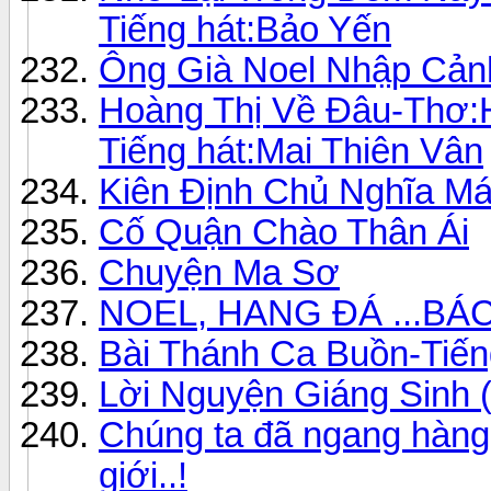
Tiếng hát:Bảo Yến
Ông Già Noel Nhập Cả
Hoàng Thị Về Đâu-Thơ
Tiếng hát:Mai Thiên Vân
Kiên Định Chủ Nghĩa Má
Cố Quận Chào Thân Ái
Chuyện Ma Sơ
NOEL, HANG ĐÁ ...BÁ
Bài Thánh Ca Buồn-Tiế
Lời Nguyện Giáng Sinh (
Chúng ta đã ngang hàng
giới..!