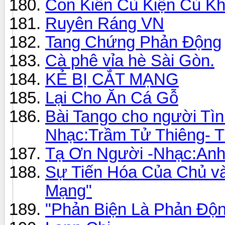
Con Kiến Cù Kiện Củ Kh
Ruyên Ráng VN
Tang Chứng Phản Động
Cà phê vỉa hè Sài Gòn.
KẺ BỊ CẮT MẠNG
Lại Cho Ăn Cá Gỗ
Bài Tango cho người Tì
Nhạc:Trầm Tử Thiêng- T
Tạ Ơn Người -Nhạc:Anh 
Sự Tiến Hóa Của Chủ v
Mạng"
"Phản Biện Là Phản Độ