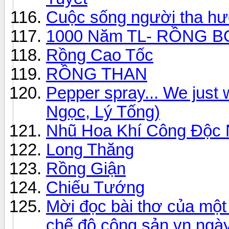
Cuộc sống người tha h
1000 Năm TL- RỒNG B
Rồng Cao Tốc
RỒNG THAN
Pepper spray... We just
Ngọc, Lý Tống)
Nhũ Hoa Khí Công Độc 
Long Thăng
Rồng Giận
Chiếu Tướng
Mời đọc bài thơ của một 
chế độ cộng sản vn ngà