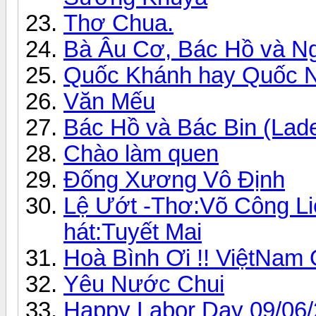
Thơ Chua.
Bà Âu Cơ, Bác Hồ và Ng
Quốc Khánh hay Quốc 
Văn Mếu
Bác Hồ và Bác Bin (Lad
Chào làm quen
Đống Xương Vô Định
Lệ Ướt -Thơ:Võ Công L
hát:Tuyết Mai
Hoà Bình Ơi !! ViệtNam 
Yêu Nước Chui
Happy Labor Day 09/06