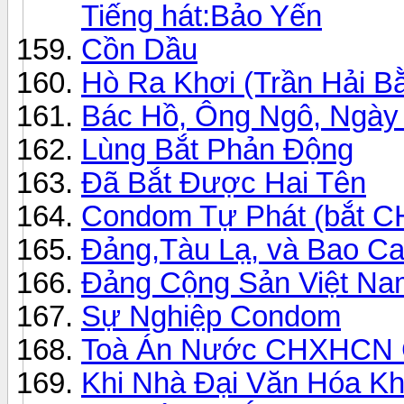
Tiếng hát:Bảo Yến
Cồn Dầu
Hò Ra Khơi (Trần Hải B
Bác Hồ, Ông Ngô, Ngày
Lùng Bắt Phản Động
Đã Bắt Được Hai Tên
Condom Tự Phát (bắt 
Đảng,Tàu Lạ, và Bao C
Đảng Cộng Sản Việt Nam
Sự Nghiệp Condom
Toà Án Nước CHXHCN
Khi Nhà Đại Văn Hóa K