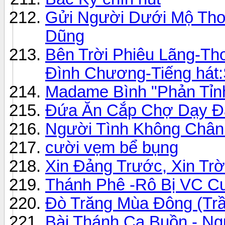
Gửi Người Dưới Mộ Thơ
Dũng
Bên Trời Phiêu Lãng-Th
Đình Chương-Tiếng hát:
Madame Bình "Phản Tỉn
Đứa Ăn Cắp Chợ Dạy Đ
Người Tình Không Chân
cười vẹm bể bụng
Xin Đảng Trước, Xin Trờ
Thánh Phê -Rô Bị VC C
Đò Trăng Mùa Đông (Trầ
Bài Thánh Ca Buồn - Ng