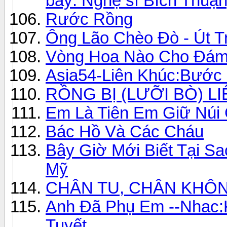
bày: Nghệ sĩ Bích Thuận
Rước Rồng
Ông Lão Chèo Đò - Út T
Vòng Hoa Nào Cho Đám
Asia54-Liên Khúc:Bước
RỒNG BỊ (LƯỠI BÒ) L
Em Là Tiên Em Giữ Núi 
Bác Hồ Và Các Cháu
Bây Giờ Mới Biết Tại S
Mỹ
CHÂN TU, CHÂN KHÔ
Anh Đã Phụ Em --Nhac:
Tuyết