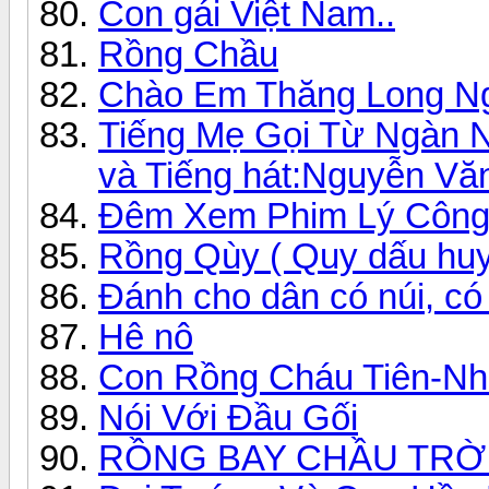
Con gái Việt Nam..
Rồng Chầu
Chào Em Thăng Long Ng
Tiếng Mẹ Gọi Từ Ngàn N
và Tiếng hát:Nguyễn Vă
Đêm Xem Phim Lý Công
Rồng Qùy ( Quy dấu hu
Đánh cho dân có núi, có 
Hê nô
Con Rồng Cháu Tiên-Nha
Nói Với Đầu Gối
RỒNG BAY CHẦU TRỜ