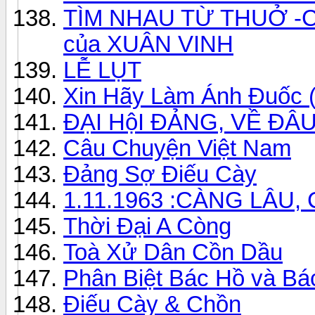
TÌM NHAU TỪ THUỞ -Ca
của XUÂN VINH
LỄ LỤT
Xin Hãy Làm Ánh Đuốc (
ĐẠI HộI ĐẢNG, VỀ ĐÂU
Câu Chuyện Việt Nam
Đảng Sợ Điếu Cày
1.11.1963 :CÀNG LÂU
Thời Đại A Còng
Toà Xử Dân Cồn Dầu
Phân Biệt Bác Hồ và Bá
Điếu Cày & Chồn