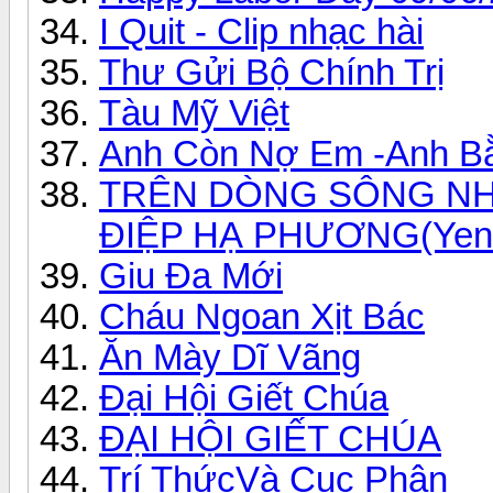
I Quit - Clip nhạc hài
Thư Gửi Bộ Chính Trị
Tàu Mỹ Việt
Anh Còn Nợ Em -Anh Bằ
TRÊN DÒNG SÔNG NHỎ-S
ĐIỆP HẠ PHƯƠNG(Yen
Giu Đa Mới
Cháu Ngoan Xịt Bác
Ăn Mày Dĩ Vãng
Đại Hội Giết Chúa
ĐẠI HỘI GIẾT CHÚA
Trí ThứcVà Cục Phân