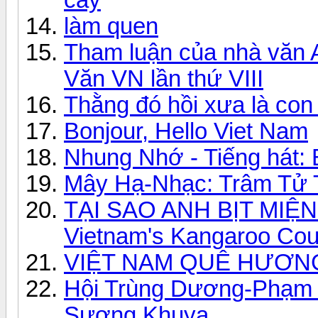
làm quen
Tham luận của nhà văn A
Văn VN lần thứ VIII
Thằng đó hồi xưa là con 
Bonjour, Hello Viet Nam
Nhung Nhớ - Tiếng hát:
Mây Hạ-Nhạc: Trâm Tử T
TẠI SAO ANH BỊT MIỆNG
Vietnam's Kangaroo Cour
VIỆT NAM QUÊ HƯƠNG
Hội Trùng Dương-Phạm 
Sương Khuya