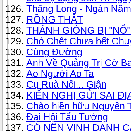
Thăng Long - Ngàn Năm
RỒNG THẬT
THÁNH GIÓNG BỊ "NỔ"
Chó Chết Chưa hết Chu
Cùng Đường
Anh Về Quảng Trị Cờ Ba
Ao Người Ao Ta
Cụ Ruà Nổi... Giận
KIẾN NGHỊ GỬI SAI ĐỊ
Chào hiền hữu Nguyên 
Đại Hội Tẩu Tướng
CÓ NÊN VINH DANH C