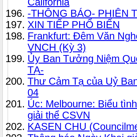
California
-THÔNG BÁO- PHIÊN T
XIN TIẾP PHỔ BIẾN
Frankfurt: Đêm Văn Ng
VNCH (Kỳ 3)
Ủy Ban Tưởng Niệm Qu
TẠ-
Thư Cảm Tạ của Uỷ Ban
04
Úc: Melbourne: Biểu tìn
giải thể CSVN
KASEN CHU (Councilm