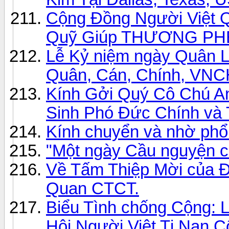
Cộng Đồng Người Việt Q
Quỹ Giúp THƯƠNG PH
Lễ Kỷ niệm ngày Quân
Quân, Cán, Chính, VNCH 
Kính Gởi Quý Cô Chú A
Sinh Phó Đức Chính và
Kính chuyển và nhờ phổ 
"Một ngày Cầu nguyện 
Về Tấm Thiệp Mời của Đ
Quan CTCT.
Biểu Tình chống Cộng: L
Hội Người Việt Tị Nạn 