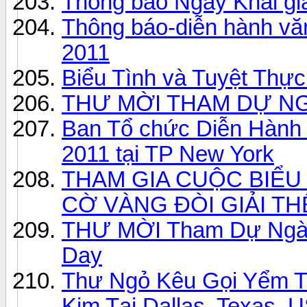
Thông báo Ngày Khai gi
Thông báo-diễn hành văn
2011
Biểu Tình và Tuyệt Thực
THƯ MỜI THAM DỰ NG
Ban Tổ chức Diễn Hành 
2011 tại TP New York
THAM GIA CUỘC BIỂU
CỜ VÀNG ĐÒI GIẢI TH
THƯ MỜI Tham Dự Ngày 
Day
Thư Ngỏ Kêu Gọi Yểm Tr
Kim Tại Dallas, Texas, 