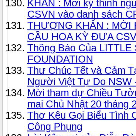
KHẨN : Mời ký thỉnh ng
CSVN vào danh sách C
THƯỢNG KHẨN : MỜI 
CẦU HOA KỲ ĐƯA CS
Thông Báo Của LITTL
FOUNDATION
Thư Chúc Tết và Cảm T
Người Việt Tự Do NSW - 
Mời tham dự Chiều Tưở
mai Chủ Nhật 20 tháng 2
Thơ Kêu Gọi Biểu Tình
Công Phụng