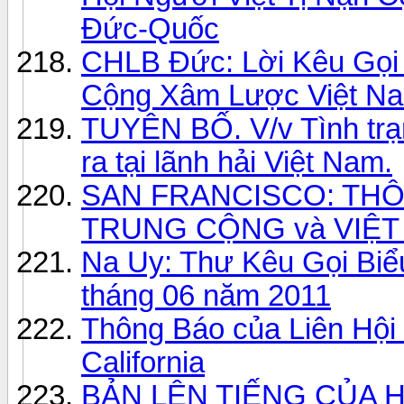
Đức-Quốc
CHLB Đức: Lời Kêu Gọi
Cộng Xâm Lược Việt N
TUYÊN BỐ. V/v Tình trạ
ra tại lãnh hải Việt Nam.
SAN FRANCISCO: THÔ
TRUNG CỘNG và VIỆ
Na Uy: Thư Kêu Gọi Biể
tháng 06 năm 2011
Thông Báo của Liên Hộ
California
BẢN LÊN TIẾNG CỦA 