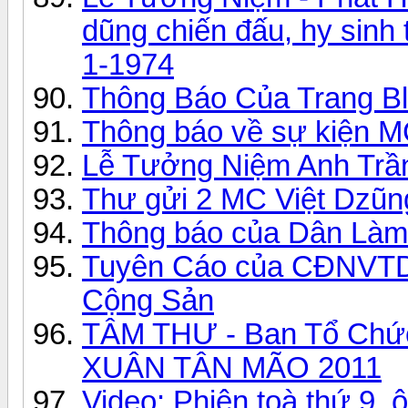
dũng chiến đấu, hy sinh 
1-1974
Thông Báo Của Trang B
Thông báo về sự kiện
Lễ Tưởng Niệm Anh Trầ
Thư gửi 2 MC Việt Dzũn
Thông báo của Dân Làm 
Tuyên Cáo của CĐNVTD Ú
Cộng Sản
TÂM THƯ - Ban Tổ Ch
XUÂN TÂN MÃO 2011
Video: Phiên toà thứ 9,