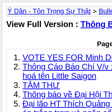
Ý Dân - Tôn Trọng Sự Thật
>
Bull
View Full Version :
Thông 
Page
VOTE YES FOR Minh D
Thông Cáo Báo Chí V/v x
hoá tên Little Saigon
TÂM THƯ
Thông báo về Đại Hội T
Đại lão HT Thích Quảng 