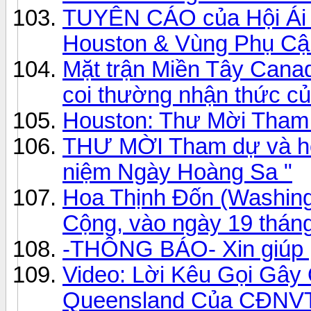
TUYÊN CÁO của Hội Ái
Houston & Vùng Phụ Cậ
Mặt trận Miền Tây Canad
coi thường nhận thức c
Houston: Thư Mời Tham
THƯ MỜI Tham dự và hợp
niệm Ngày Hoàng Sa "
Hoa Thịnh Đốn (Washing
Cộng, vào ngày 19 thán
-THÔNG BÁO- Xin giúp ph
Video: Lời Kêu Gọi Gây
Queensland Của CĐNV