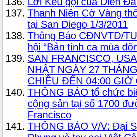
Lời Kêu gọi của Diễn Đà
Thanh Niên Cờ Vàng thô
tại San Diego 1/3/2011
Thông Báo CĐNVTD/TU: T
hội “Bản tình ca mùa đô
SAN FRANCISCO, USA: 
NHẬT NGÀY 27 THÁNG 
CHIỀU ĐẾN 04:00 GIỜ
THÔNG BÁO tổ chức biểu
cộng sản tại số 1700 đư
Francisco
THÔNG BÁO V/V: Đại Sứ