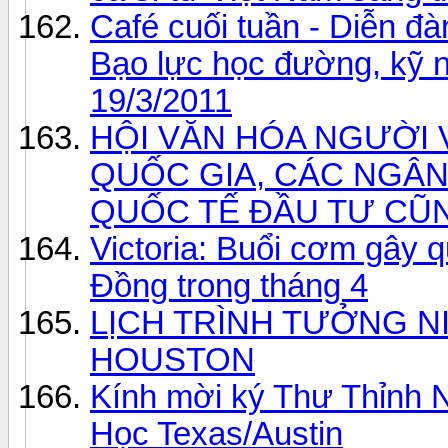
Café cuối tuần - Diễn đàn
Bạo lực học đường, kỹ 
19/3/2011
HỘI VĂN HÓA NGƯỜI 
QUỐC GIA, CÁC NGÂ
QUỐC TẾ ĐẦU TƯ CŨ
Victoria: Buổi cơm gây 
Đồng trong tháng 4
LỊCH TRÌNH TƯỞNG NI
HOUSTON
Kính mời ký Thư Thỉnh N
Học Texas/Austin