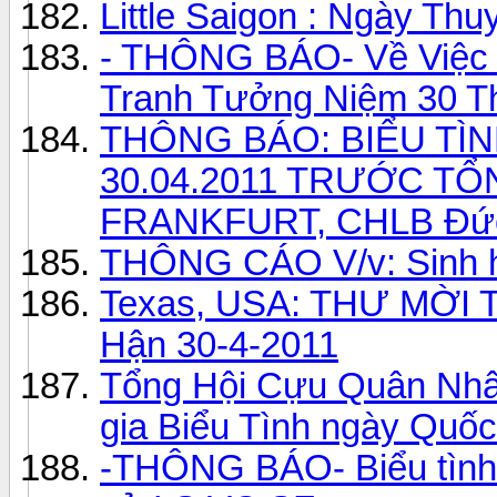
Little Saigon : Ngày Th
- THÔNG BÁO- Về Việc 
Tranh Tưởng Niệm 30 Th
THÔNG BÁO: BIỂU TÌ
30.04.2011 TRƯỚC T
FRANKFURT, CHLB Đứ
THÔNG CÁO V/v: Sinh h
Texas, USA: THƯ MỜI 
Hận 30-4-2011
Tổng Hội Cựu Quân Nh
gia Biểu Tình ngày Quố
-THÔNG BÁO- Biểu tình 