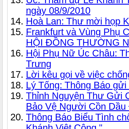
ngày 08/9/2010
Hoà Lan: Thư mời họp 
Frankfurt và Vùng Phụ
HỘI ĐỒNG THƯỜNG N
Hội Phụ Nữ Úc Châu: Thô
Trưng
Lời kêu gọi về việc ch
Lý Tống: Thông Báo gửi
Thỉnh Nguyện Thư Gửi C
Bảo Vệ Người Cồn Dầu Đ
Thông Báo Biểu Tình ch
Khánh Việt Cộng "