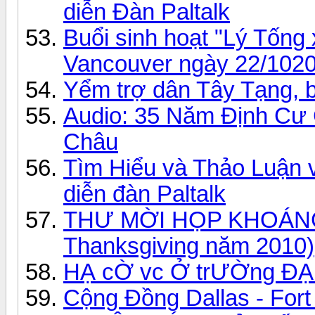
diễn Đàn Paltalk
Buổi sinh hoạt "Lý Tống
Vancouver ngày 22/102
Yểm trợ dân Tây Tạng, b
Audio: 35 Năm Định Cư 
Châu
Tìm Hiểu và Thảo Luận 
diễn đàn Paltalk
THƯ MỜI HỌP KHOÁNG
Thanksgiving năm 2010)
HẠ cỜ vc Ở trƯỜng ĐẠi 
Cộng Đồng Dallas - For