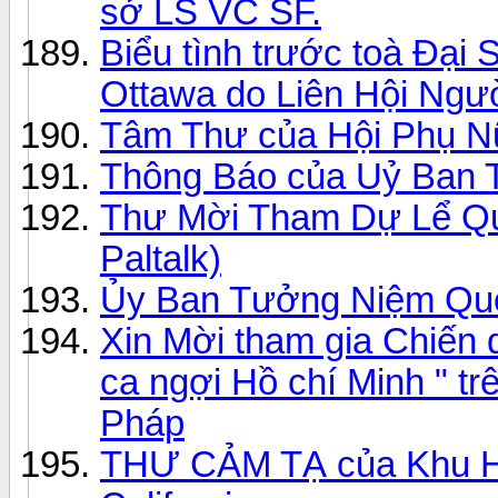
sở LS VC SF.
Biểu tình trước toà Đại
Ottawa do Liên Hội Ngư
Tâm Thư của Hội Phụ Nữ
Thông Báo của Uỷ Ban 
Thư Mời Tham Dự Lể Qu
Paltalk)
Ủy Ban Tưởng Niệm Qu
Xin Mời tham gia Chiến 
ca ngợi Hồ chí Minh " t
Pháp
THƯ CẢM TẠ của Khu Hộ