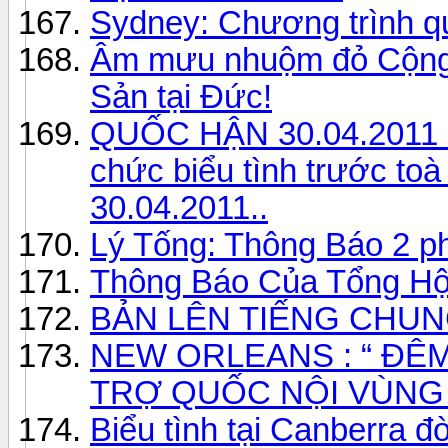
Sydney: Chương trình q
Âm mưu nhuộm đỏ Cộng 
Sản tại Đức!
QUỐC HẬN 30.04.2011 - 
chức biểu tình trước toà
30.04.2011..
Lý Tống: Thông Báo 2 ph
Thông Báo Của Tổng Hộ
BẢN LÊN TIẾNG CHU
NEW ORLEANS : “ ĐÊM T
TRỢ QUỐC NỘI VÙNG
Biểu tình tại Canberra đ