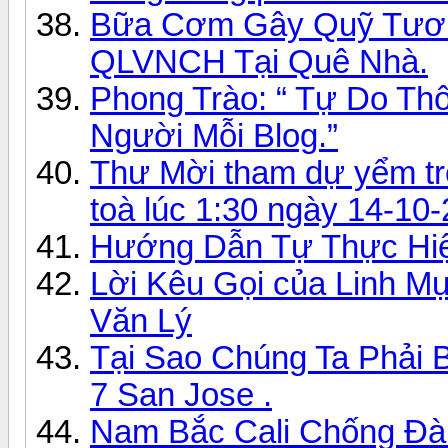
Bữa Cơm Gây Quỹ Tươn
QLVNCH Tại Quê Nhà.
Phong Trào: “ Tự Do Thô
Người Mỗi Blog.”
Thư Mời tham dự yểm trợ
toà lúc 1:30 ngày 14-10
Hướng Dẫn Tự Thực Hiệ
Lời Kêu Gọi của Linh M
Văn Lý
Tại Sao Chúng Ta Phải
7 San Jose .
Nam Bắc Cali Chống Đà