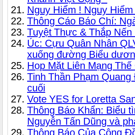
Nguy Hiểm ! Nguy Hiểm !
Thông Cáo Báo Chí: Ng
Tuyệt Thực & Thắp Nến
Úc: Cựu Quân Nhân QLV
xuống đường Biểu dươ
Họp Mặt Liên Mạng Thế 
Tinh Thần Phạm Quang Đ
cuối
Vote YES for Loretta Sa
Thông Báo Khẩn: Biểu tì
Nguyễn Tấn Dũng và ph
Thông Báo Của Cộng Đồ