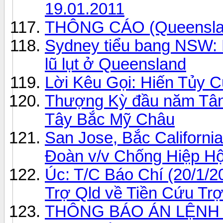
19.01.2011
THÔNG CÁO (Queensla
Sydney tiểu bang NSW:
lũ lụt ở Queensland
Lời Kêu Gọi: Hiến Tủy
Thượng Kỳ đầu năm Tân 
Tây Bắc Mỹ Châu
San Jose, Bắc Californi
Đoàn v/v Chống Hiệp Hộ
Úc: T/C Báo Chí (20/1/
Trợ Qld về Tiền Cứu Tr
THÔNG BÁO ÁN LỆNH TÒ