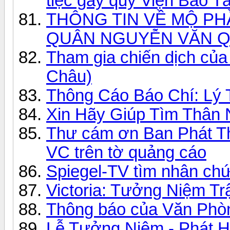
tiệc gây quỹ Viện Bảo 
THÔNG TIN VỀ MỘ PH
QUÂN NGUYỄN VĂN 
Tham gia chiến dịch củ
Châu)
Thông Cáo Báo Chí: Lý 
Xin Hãy Giúp Tìm Thân
Thư cám ơn Ban Phát T
VC trên tờ quảng cáo
Spiegel-TV tìm nhân ch
Victoria: Tưởng Niệm T
Thông báo của Văn Phò
Lễ Tưởng Niệm - Phát Hu