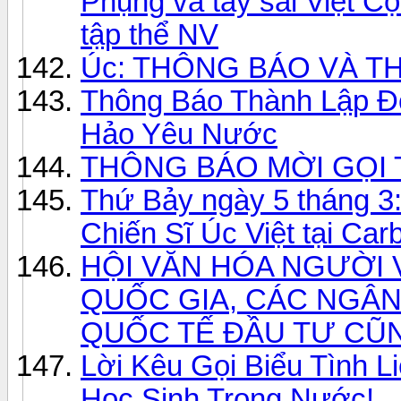
Phụng và tay sai Việt C
tập thể NV
Úc: THÔNG BÁO VÀ T
Thông Báo Thành Lập Đ
Hảo Yêu Nước
THÔNG BÁO MỜI GỌI T
Thứ Bảy ngày 5 tháng 3
Chiến Sĩ Úc Việt tại Car
HỘI VĂN HÓA NGƯỜI 
QUỐC GIA, CÁC NGÂ
QUỐC TẾ ĐẦU TƯ CŨ
Lời Kêu Gọi Biểu Tình L
Học Sinh Trong Nước!