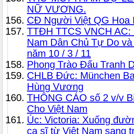
NỮ VƯƠNG.
CĐ Người Việt QG Hoa 
TTĐH TTCS VNCH AC: Kêu
Nam Dân Chủ Tự Do và 
năm 10 / 3 / 11
Phong Trào Đấu Tranh D
CHLB Đức: München Bay
Hùng Vương
THÔNG CÁO số 2 v/v Bi
Cho Việt Nam
Úc: Victoria: Xuống đườ
ca sĩ từ Việt Nam sang t