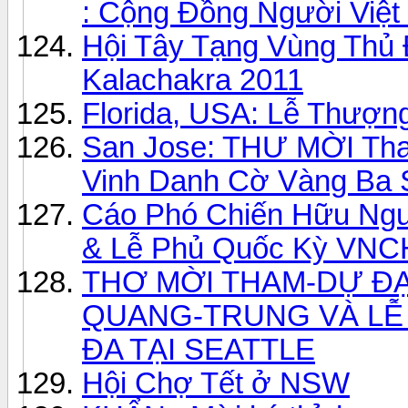
: Cộng Đồng Người Việ
Hội Tây Tạng Vùng Thủ
Kalachakra 2011
Florida, USA: Lễ Thượn
San Jose: THƯ MỜI Tham
Vinh Danh Cờ Vàng Ba 
Cáo Phó Chiến Hữu Ng
& Lễ Phủ Quốc Kỳ VNC
THƠ MỜI THAM-DỰ ĐẠ
QUANG-TRUNG VÀ LỄ
ĐA TẠI SEATTLE
Hội Chợ Tết ở NSW