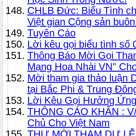
CHLB Đức: Biểu Tình chố
Việt gian Cộng sản buôn
Tuyên Cáo
Lời kêu gọi biểu tình số
Thông Báo Mời Gọi Tha
Mạng Hoa Nhài VN" Cho
Mời tham gia thảo luận
tại Bắc Phi & Trung Đôn
Lời Kêu Gọi Hưởng Ứng
THÔNG CÁO KHẨN : V/v
Chủ Cho Việt Nam
THƯ MỜI THAM DỰ LỄ