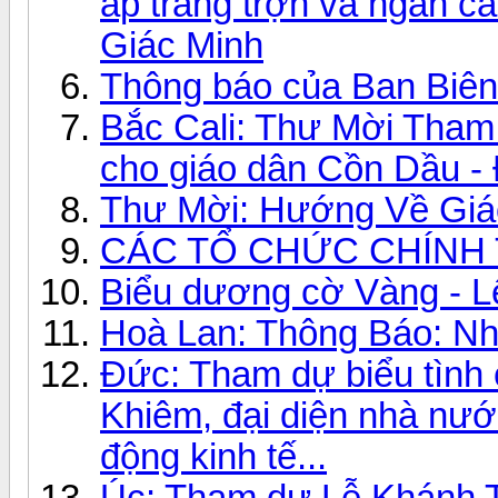
áp trắng trợn và ngăn c
Giác Minh
Thông báo của Ban Biên
Bắc Cali: Thư Mời Tham
cho giáo dân Cồn Dầu -
Thư Mời: Hướng Về Gi
CÁC TỔ CHỨC CHÍNH T
Biểu dương cờ Vàng - Lê
Hoà Lan: Thông Báo: N
Đức: Tham dự biểu tình
Khiêm, đại diện nhà nư
động kinh tế...
Úc: Tham dự Lễ Khánh T