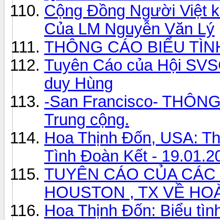
Cộng Đồng Người Việt 
Của LM Nguyễn Văn Lý
THÔNG CÁO BIỂU TÌNH
Tuyên Cáo của Hội SVS
duy Hùng
-San Francisco- THÔNG
Trung cộng.
Hoa Thịnh Đốn, USA: T
Tình Đoàn Kết - 19.01.2
TUYÊN CÁO CỦA CÁC 
HOUSTON , TX VỀ H
Hoa Thịnh Đốn: Biểu tì