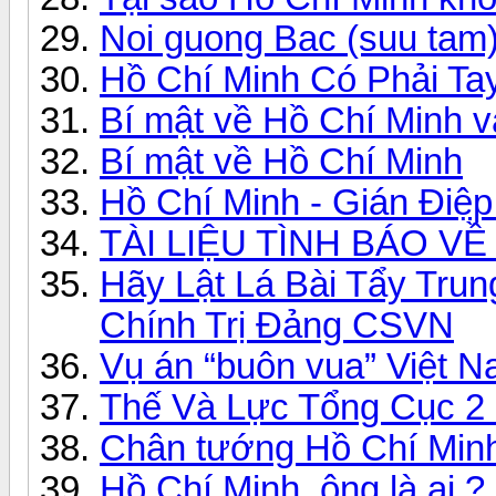
Noi guong Bac (suu tam
Hồ Chí Minh Có Phải Ta
Bí mật về Hồ Chí Minh 
Bí mật về Hồ Chí Minh
Hồ Chí Minh - Gián Điệ
TÀI LIỆU TÌNH BÁO V
Hãy Lật Lá Bài Tẩy Tr
Chính Trị Đảng CSVN
Vụ án “buôn vua” Việt N
Thế Và Lực Tổng Cục 2 
Chân tướng Hồ Chí Min
Hồ Chí Minh, ông là ai ?