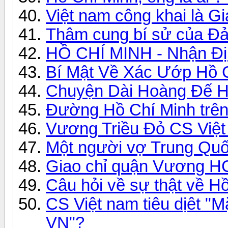
Việt nam công khai là G
Thâm cung bí sử của 
HỒ CHÍ MINH - Nhận Đ
Bí Mật Về Xác Ướp Hồ 
Chuyện Dài Hoàng Đế H
Đường Hồ Chí Minh trên
Vương Triều Đỏ CS Việt
Một người vợ Trung Quố
Giao chỉ quận Vương H
Câu hỏi về sự thật về H
CS Việt nam tiêu dịêt "
VN"?