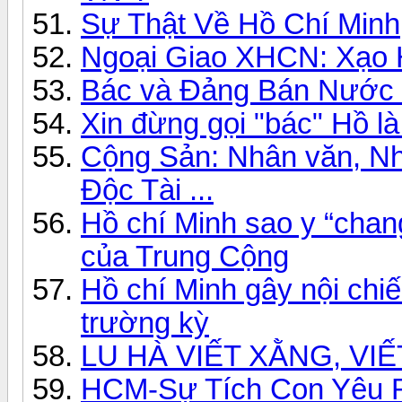
Sự Thật Về Hồ Chí Minh
Ngoại Giao XHCN: Xạo 
Bác và Đảng Bán Nước /
Xin đừng gọi "bác" Hồ là
Cộng Sản: Nhân văn, Nh
Độc Tài ...
Hồ chí Minh sao y “cha
của Trung Cộng
Hồ chí Minh gây nội chiế
trường kỳ
LU HÀ VIẾT XẰNG, VI
HCM-Sự Tích Con Yêu 