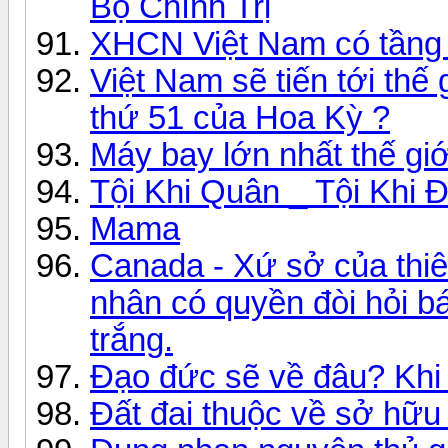
Bộ Chính Trị
XHCN Việt Nam có tầng l
Việt Nam sẽ tiến tới thế 
thứ 51 của Hoa Kỳ ?
Máy bay lớn nhất thế gi
Tội Khi Quân _ Tội Khi Đ
Mama
Canada - Xứ sở của thiê
nhân có quyền đòi hỏi bá
trắng.
Đạo đức sẽ về đâu? Khi l
Đất đai thuộc về sở hữu