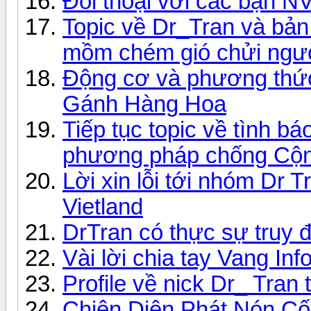
Đối thoại với các bạn 
Topic về Dr_Tran và bản
mồm chém gió chửi người
Động cơ và phương thức
Gánh Hàng Hoa
Tiếp tục topic về tình b
phương pháp chống Cộn
Lời xin lỗi tới nhóm Dr T
Vietland
DrTran có thực sự truy đ
Vài lời chia tay Vang Inf
Profile về nick Dr_ Tran
Chiên Diên Phát Nón Cố