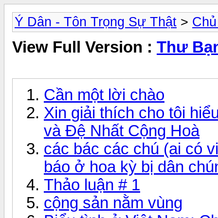
Ý Dân - Tôn Trọng Sự Thật
>
Chủ
View Full Version :
Thư Bạ
Cần một lời chào
Xin giải thích cho tôi hi
và Đệ Nhất Cộng Hoà
các bác các chú (ai có 
báo ở hoa kỳ bị dân chú
Thảo luận # 1
cộng sản nằm vùng