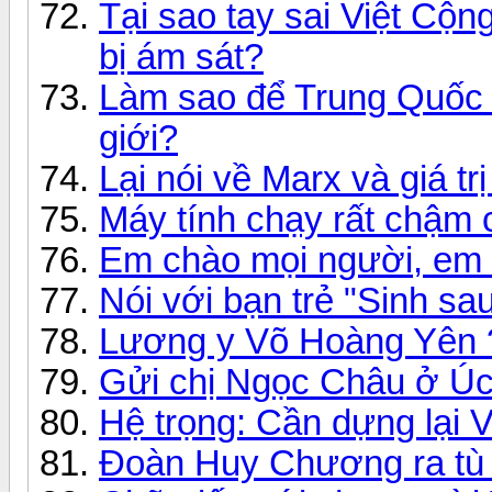
Tại sao tay sai Việt Cộn
bị ám sát?
Làm sao để Trung Quốc t
giới?
Lại nói về Marx và giá tr
Máy tính chạy rất chậm c
Em chào mọi người, em 
Nói với bạn trẻ "Sinh sa
Lương y Võ Hoàng Yên 
Gửi chị Ngọc Châu ở Úc 
Hệ trọng: Cần dựng lại
Đoàn Huy Chương ra tù