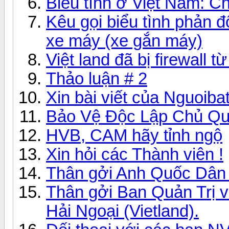
Biểu tình ở Việt Nam: 
Kêu gọi biểu tình phản 
xe máy (xe gắn máy)
Việt land đã bị firewall t
Thảo luận # 2
Xin bài viết của Nguoiba
Bảo Vệ Độc Lập Chủ Qu
HVB, CAM hãy tỉnh ngộ
Xin hỏi các Thành viên !
Thân gởi Anh Quốc Dân 
Thân gởi Ban Quản Trị v
Hải Ngoại (Vietland).