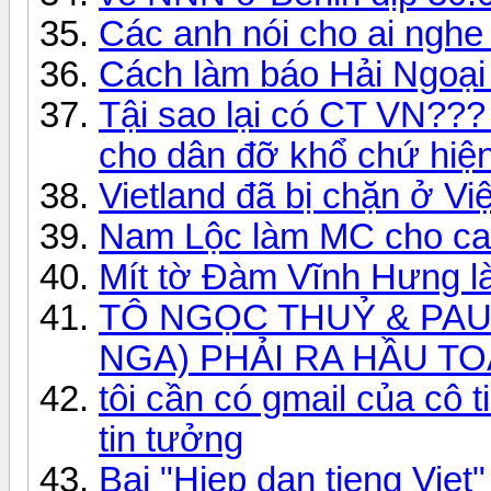
Các anh nói cho ai nghe
Cách làm báo Hải Ngoại
Tậi sao lại có CT VN?
cho dân đỡ khổ chứ hiện 
Vietland đã bị chặn ở V
Nam Lộc làm MC cho ca s
Mít tờ Đàm Vĩnh Hưng là
TÔ NGỌC THUỶ & PAU
NGA) PHẢI RA HẦU TO
tôi cần có gmail của cô 
tin tưởng
Bai "Hiep dan tieng Viet