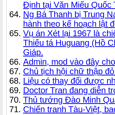
Định tại Văn Miếu Quốc
Ng Bá Thanh bị Trung Na
hành theo kế hoạch lật đ
Vụ án Xét lại 1967 là ch
Thiếu tá Huguang (Hồ Ch
Giáp.
Admin, mod vào đây cho
Chủ tịch hội chữ thập đ
Liệu có thay đổi được n
Doctor Tran đang diễn tr
Thủ tướng Đào Minh Quâ
Chiến tranh Tàu-Việt, ba