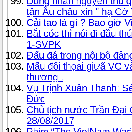
Dung nhan nguyên thủ quô
tận Âu châu xin " hạ Cờ
Cải tạo là gì ? Bao giờ V
Bắt cóc thì nói đi đầu th
1-SVPK
Đấu đá trong nội bộ đả
Mẩu đối thọai giưã VC 
thương .
Vụ Trịnh Xuân Thanh: Sé
Đức
Chủ tịch nước Trần Đại
28/08/2017
Phim “The VietNam War”