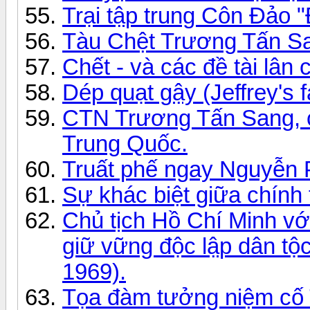
Trại tập trung Côn Đảo 
Tàu Chệt Trương Tấn S
Chết - và các đề tài lân 
Dép quạt gậy (Jeffrey's f
CTN Trương Tấn Sang, 
Trung Quốc.
Truất phế ngay Nguyễn
Sự khác biệt giữa chính t
Chủ tịch Hồ Chí Minh vớ
giữ vững độc lập dân tộ
1969).
Tọa đàm tưởng niệm cố 