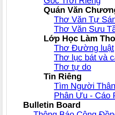
Góc Trời Riêng
Quán Văn Chươn
Thơ Văn Tự Sá
Thơ Văn Sưu T
Lớp Học Làm Th
Thơ Đường luật
Thơ lục bát và c
Thơ tự do
Tin Riêng
Tìm Người Thâ
Phân Ưu - Cáo 
Bulletin Board
Thông Báo Cộng Đồn