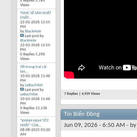
0 Replies 5,789
Views
TSMC SẼ SẢN XUẤT
CHẤT...
22-02-2026
12:55
PM
by
BlackHole
Last post by
BlackHole
22-02-2026
12:55
PM
0 Replies 5,290
Views
Tết trong trại cải
tạo...
10-02-2026
11:46
PM
by
LeBachViet
Last post by
7 Replies | 4,939 Views
LeBachViet
10-02-2026
11:46
PM
0 Replies 15,136
Views
Tin Biển Đông
“KHINH HẠM TỐT
Jun 09, 2026 - 6:50 AM - b
NHẤT” CỦA...
08-08-2025
03:20
AM