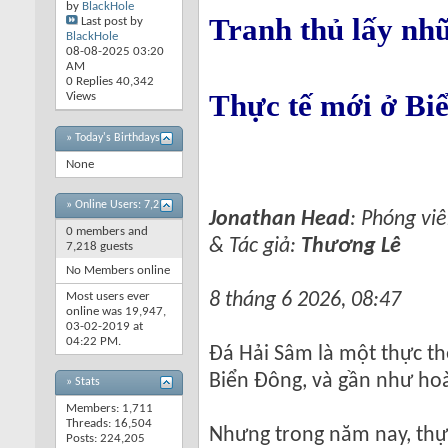
by
BlackHole
Tranh thủ lấy nhữ
Last post by
BlackHole
08-08-2025
03:20
AM
0 Replies 40,342
Thực tế mới ở Bi
Views
» Today's Birthdays
None
»
Online Users: 7,218
Jonathan Head
: Phóng vi
0 members and
& Tác giả:
Thương Lê
7,218 guests
No Members online
8 tháng 6 2026, 08:47
Most users ever
online was 19,947,
03-02-2019 at
04:22 PM
.
Đá Hải Sâm là một thực th
Biển Đông, và gần như ho
» Stats
Members: 1,711
Threads: 16,504
Nhưng trong năm nay, thực
Posts: 224,205