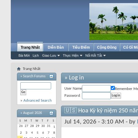
Trang Nhất
Diễn Đàn
Tiêu Điểm
Cộng Đồng
Có Gì M
Bài Mới
Lịch
Giao Lưu
Thực Hiện
Nối Kết Tắt
Trang Nhất
»
Search Forums
» Log in
User Name
Remember M
Password
»
Advanced Search
🇺🇸 Hoa Kỳ kỷ niệm 250 nă
»
August 2026
Jul 14, 2026 - 3:10 AM - by
S
M
T
W
T
F
S
26
27
28
29
30
31
1
2
3
4
5
6
7
8