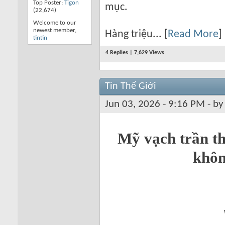
Top Poster:
Tigon
mục.
(22,674)
Welcome to our
newest member,
Hàng triệu... [
Read More
]
tintin
4 Replies | 7,629 Views
Tin Thế Giới
Jun 03, 2026 - 9:16 PM - b
Mỹ vạch trần t
khôn