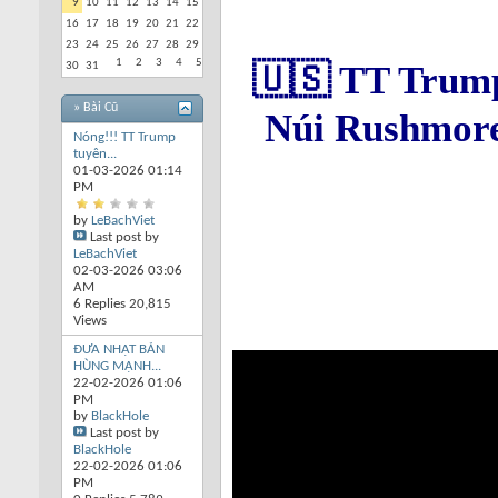
9
10
11
12
13
14
15
16
17
18
19
20
21
22
23
24
25
26
27
28
29
1
2
3
4
5
🇺🇸 TT Trump
30
31
» Bài Cũ
Núi Rushmore
Nóng!!! TT Trump
tuyên...
01-03-2026
01:14
PM
by
LeBachViet
Last post by
LeBachViet
02-03-2026
03:06
AM
6 Replies 20,815
Views
ĐƯA NHẬT BẢN
HÙNG MẠNH...
22-02-2026
01:06
PM
by
BlackHole
Last post by
BlackHole
22-02-2026
01:06
PM