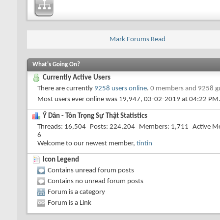
Mark Forums Read
What's Going On?
Currently Active Users
There are currently
9258 users online
.
0 members and 9258 g
Most users ever online was 19,947, 03-02-2019 at
04:22 PM
Ý Dân - Tôn Trọng Sự Thật Statistics
Threads
16,504
Posts
224,204
Members
1,711
Active M
6
Welcome to our newest member,
tintin
Icon Legend
Contains unread forum posts
Contains no unread forum posts
Forum is a category
Forum is a Link