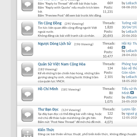
669
by
LeBach
Bấm "Reply to Thread" để viết bài thảo luận.
Posts:
08-08-202
Bấm "Reply with Quote" nếu muốn trích kèm
bài.
11,231
Bấm "Preview Post" để xem bài trước khi đăng.
Tin Cộng Đồng
Threads:
Tưởng ni
(295 Viewing)
1,820
30/04/19
Tin tức liên quan đến cộng đồng người Việt
Posts:
by
LeBach
ngoài nước.
Không đăng các bài viết tranh cãi cá nhân.
20,693
20-06-202
Ngược Dòng Lịch Sử
Threads:
Hồi Ký: T
(196 Viewing)
440
by
LeBach
Posts:
28-04-202
10,477
Quân Sử Việt Nam Cộng Hòa
Threads:
Phòng tu
134
bảo vệ thu
(183 Viewing)
Posts:
Gòn năm 
Kể về những trận chiến hào hùng, những tấm
2,101
by
LeBach
gương sáng hy sinh, những bước thăng trầm
18-05-202
của quân lực VNCH.
Hồ Chí Minh
Threads:
Tiểu sử th
(181 Viewing)
80
Minh
Posts:
by
dtkcam
1,075
26-05-202
Thư Bạn Đọc
Threads:
Lượm lặt
(124 Viewing)
122
by
nguoi g
Tại đây bạn đọc có thể đăng bài viết riêng, hoặc
Posts:
12-05-202
mở chủ đề thảo luận mà không cần ghi tên.
Bấm nút "Post New Thread" để mở chủ đề mới.
4,071
Kiến Thức
Đăng các bài thiên về học thuật, phổ biến kiến thức, không đăng chuyện 