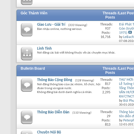
Góc Thành Viên
Threads /
Last Pos
Posts
Giao Lưu - Giải Trí
Threads:
Đài Phát 
(333 Viewing)
937
Gòn (trướ
Bàn nhậu online, nothing serious.
Posts:
1975)
16,716
by
LeBach
07-08-202
Linh Tinh
Nơi đăng các bài viết không thuộc về các chuyên mục khác.
Bulletin Board
Threads /
Last Pos
Posts
Thông Báo Cộng Đồng
Threads:
THƯ MỜI:
(128 Viewing)
817
Lễ Tưởng
Nơi đăng thông báo của các nhóm, tổ chức, hội
Posts:
Tổng Thố
đoàn trong và ngoài nước.
Không đăng bài dưới danh nghĩa cá nhân.
2,295
VĂN HƯƠ
KH/CTNCT
by
Bùi Ph
30-01-202
Thông Báo Diễn Đàn
Threads:
Thông báo
(110 Viewing)
29
tên diễn 
Posts:
by
Peterp
813
12-01-201
Chuyện Nội Bộ