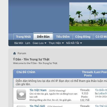
Trang Nhất
Diễn Đàn
Tiêu Điểm
Cộng Đồng
Có Gì M
Bài Mới
Lịch
Giao Lưu
Thực Hiện
Nối Kết Tắt
Forum
Ý Dân - Tôn Trọng Sự Thật
Welcome to the Ý Dân - Tôn Trọng Sự Thật.
Chủ Đề Chính
Threads /
Last Pos
Posts
Diễn đàn không lưu lại địa chỉ IP. Bạn đọc có thể tham gia thảo luận 
cần ghi tên.
Tin Việt Nam
Threads:
Tin Biển 
(1093 Viewing)
9,553
by
LeBach
Ghi rõ tên tác giả, nguồn tin và đăng trọn vẹn
Posts:
14-06-202
bài viết.
Không đăng văn thơ, tin vịt, tin giật gân.
132,758
Tin Thế Giới
Threads:
Tin Thế Gi
(376 Viewing)