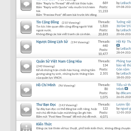
669
by
LeBach
Bấm "Reply to Thread" để viết bài thảo luận.
Posts:
09-08-202
Bấm "Reply with Quote" nếu muốn trích kèm
bài.
11,233
Bấm "Preview Post" để xem bài trước khi đăng.
Tin Cộng Đồng
Threads:
Tưởng ni
(210 Viewing)
1,820
30/04/19
Tin tức liên quan đến cộng đồng người Việt
Posts:
by
LeBach
ngoài nước.
Không đăng các bài viết tranh cãi cá nhân.
20,693
20-06-202
Ngược Dòng Lịch Sử
Threads:
Hồi Ký: T
(194 Viewing)
440
by
LeBach
Posts:
28-04-202
10,477
Quân Sử Việt Nam Cộng Hòa
Threads:
Phòng tu
134
bảo vệ thu
(240 Viewing)
Posts:
Gòn năm 
Kể về những trận chiến hào hùng, những tấm
2,101
by
LeBach
gương sáng hy sinh, những bước thăng trầm
18-05-202
của quân lực VNCH.
Hồ Chí Minh
Threads:
Tiểu sử th
(96 Viewing)
80
Minh
Posts:
by
dtkcam
1,075
26-05-202
Thư Bạn Đọc
Threads:
Lượm lặt
(143 Viewing)
122
by
nguoi g
Tại đây bạn đọc có thể đăng bài viết riêng, hoặc
Posts:
12-05-202
mở chủ đề thảo luận mà không cần ghi tên.
Bấm nút "Post New Thread" để mở chủ đề mới.
4,071
Kiến Thức
Đăng các bài thiên về học thuật, phổ biến kiến thức, không đăng chuyện 