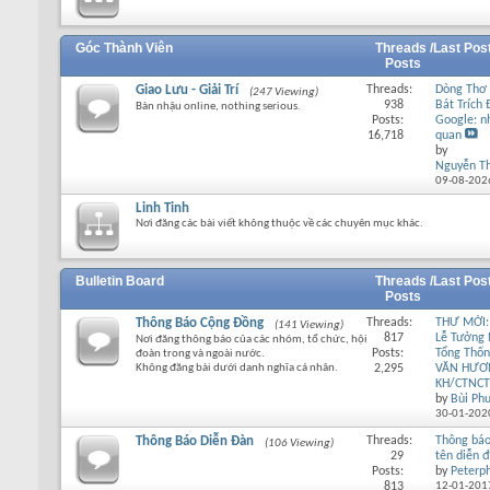
Góc Thành Viên
Threads /
Last Pos
Posts
Giao Lưu - Giải Trí
Threads:
Dòng Thơ 
(247 Viewing)
938
Bát Trích
Bàn nhậu online, nothing serious.
Posts:
Google: n
16,718
quan
by
Nguyễn T
09-08-202
Linh Tinh
Nơi đăng các bài viết không thuộc về các chuyên mục khác.
Bulletin Board
Threads /
Last Pos
Posts
Thông Báo Cộng Đồng
Threads:
THƯ MỜI:
(141 Viewing)
817
Lễ Tưởng
Nơi đăng thông báo của các nhóm, tổ chức, hội
Posts:
Tổng Thố
đoàn trong và ngoài nước.
Không đăng bài dưới danh nghĩa cá nhân.
2,295
VĂN HƯƠ
KH/CTNCT
by
Bùi Ph
30-01-202
Thông Báo Diễn Đàn
Threads:
Thông báo
(106 Viewing)
29
tên diễn 
Posts:
by
Peterp
813
12-01-201