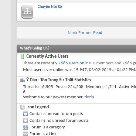
Chuyện Nội Bộ
Mark Forums Read
What's Going On?
Currently Active Users
There are currently
7686 users online
.
0 members and 7686 g
Most users ever online was 19,947, 03-02-2019 at
04:22 PM
Ý Dân - Tôn Trọng Sự Thật Statistics
Threads
16,505
Posts
224,208
Members
1,711
Active M
6
Welcome to our newest member,
tintin
Icon Legend
Contains unread forum posts
Contains no unread forum posts
Forum is a category
Forum is a Link