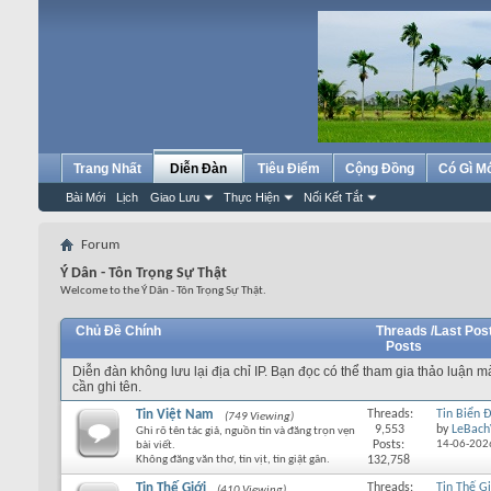
Trang Nhất
Diễn Đàn
Tiêu Điểm
Cộng Đồng
Có Gì M
Bài Mới
Lịch
Giao Lưu
Thực Hiện
Nối Kết Tắt
Forum
Ý Dân - Tôn Trọng Sự Thật
Welcome to the Ý Dân - Tôn Trọng Sự Thật.
Chủ Đề Chính
Threads /
Last Pos
Posts
Diễn đàn không lưu lại địa chỉ IP. Bạn đọc có thể tham gia thảo luận 
cần ghi tên.
Tin Việt Nam
Threads:
Tin Biển 
(749 Viewing)
9,553
by
LeBach
Ghi rõ tên tác giả, nguồn tin và đăng trọn vẹn
Posts:
14-06-202
bài viết.
Không đăng văn thơ, tin vịt, tin giật gân.
132,758
Tin Thế Giới
Threads:
Tin Thế Gi
(410 Viewing)