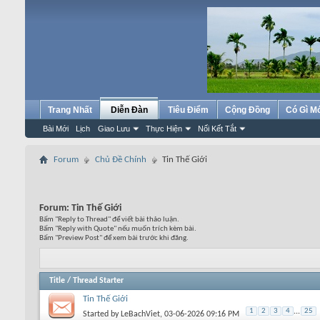
Trang Nhất
Diễn Đàn
Tiêu Điểm
Cộng Đồng
Có Gì M
Bài Mới
Lịch
Giao Lưu
Thực Hiện
Nối Kết Tắt
Forum
Chủ Đề Chính
Tin Thế Giới
Forum:
Tin Thế Giới
Bấm "Reply to Thread" để viết bài thảo luận.
Bấm "Reply with Quote" nếu muốn trích kèm bài.
Bấm "Preview Post" để xem bài trước khi đăng.
Title
/
Thread Starter
Tin Thế Giới
1
2
3
4
...
25
Started by
LeBachViet
, 03-06-2026 09:16 PM