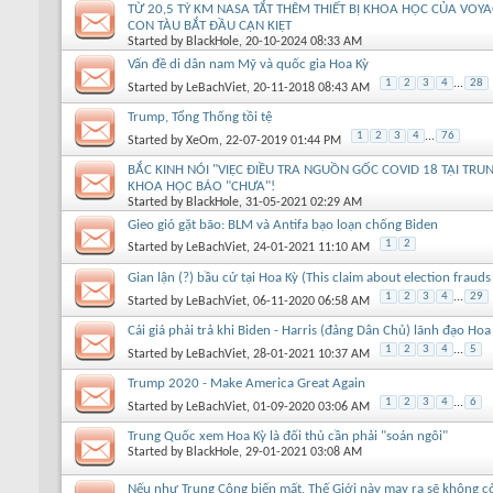
TỪ 20,5 TỶ KM NASA TẮT THÊM THIẾT BỊ KHOA HỌC CỦA VOY
CON TÀU BẮT ĐẦU CẠN KIỆT
Started by
BlackHole
, 20-10-2024 08:33 AM
Vấn đề di dân nam Mỹ và quốc gia Hoa Kỳ
1
2
3
4
...
28
Started by
LeBachViet
, 20-11-2018 08:43 AM
Trump, Tổng Thống tồi tệ
1
2
3
4
...
76
Started by
XeOm
, 22-07-2019 01:44 PM
BẮC KINH NÓI "VIỆC ĐIỀU TRA NGUỒN GỐC COVID 18 TẠI TRU
KHOA HỌC BẢO "CHƯA"!
Started by
BlackHole
, 31-05-2021 02:29 AM
Gieo gió gặt bão: BLM và Antifa bạo loạn chống Biden
1
2
Started by
LeBachViet
, 24-01-2021 11:10 AM
Gian lận (?) bầu cử tại Hoa Kỳ (This claim about election frauds
1
2
3
4
...
29
Started by
LeBachViet
, 06-11-2020 06:58 AM
Cái giá phải trả khi Biden - Harris (đảng Dân Chủ) lãnh đạo Hoa
1
2
3
4
...
5
Started by
LeBachViet
, 28-01-2021 10:37 AM
Trump 2020 - Make America Great Again
1
2
3
4
...
6
Started by
LeBachViet
, 01-09-2020 03:06 AM
Trung Quốc xem Hoa Kỳ là đối thủ cần phải "soán ngôi"
Started by
BlackHole
, 29-01-2021 03:08 AM
Nếu như Trung Cộng biến mất, Thế Giới này may ra sẽ không c