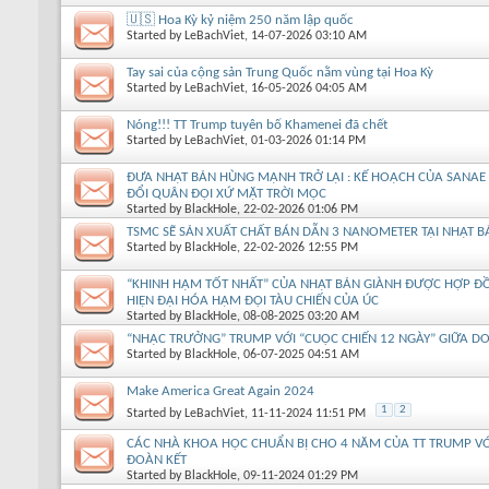
🇺🇸 Hoa Kỳ kỷ niệm 250 năm lập quốc
Started by
LeBachViet
, 14-07-2026 03:10 AM
Tay sai của cộng sản Trung Quốc nằm vùng tại Hoa Kỳ
Started by
LeBachViet
, 16-05-2026 04:05 AM
Nóng!!! TT Trump tuyên bố Khamenei đã chết
Started by
LeBachViet
, 01-03-2026 01:14 PM
ĐƯA NHẬT BẢN HÙNG MẠNH TRỞ LẠI : KẾ HOẠCH CỦA SANAE
ĐỔI QUÂN ĐỘI XỨ MẶT TRỜI MỌC
Started by
BlackHole
, 22-02-2026 01:06 PM
TSMC SẼ SẢN XUẤT CHẤT BÁN DẪN 3 NANOMETER TẠI NHẬT B
Started by
BlackHole
, 22-02-2026 12:55 PM
“KHINH HẠM TỐT NHẤT” CỦA NHẬT BẢN GIÀNH ĐƯỢC HỢP ĐỒ
HIỆN ĐẠI HÓA HẠM ĐỘI TÀU CHIẾN CỦA ÚC
Started by
BlackHole
, 08-08-2025 03:20 AM
“NHẠC TRƯỞNG” TRUMP VỚI “CUỘC CHIẾN 12 NGÀY” GIỮA DO 
Started by
BlackHole
, 06-07-2025 04:51 AM
Make America Great Again 2024
1
2
Started by
LeBachViet
, 11-11-2024 11:51 PM
CÁC NHÀ KHOA HỌC CHUẨN BỊ CHO 4 NĂM CỦA TT TRUMP VỚ
ĐOÀN KẾT
Started by
BlackHole
, 09-11-2024 01:29 PM