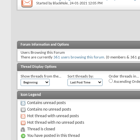
Started by
BlackHole
, 24-01-2021 12:05 PM
Forum Information and Options
Users Browsing this Forum
There are currently
361 users browsing this forum
. (0 members & 361 g
Thread Display Options
Show threads from the...
Sort threads by:
Order threads in...
Ascending Orde
Icon Legend
Contains unread posts
Contains no unread posts
Hot thread with unread posts
Hot thread with no unread posts
Thread is closed
You have posted in this thread