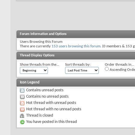
Forum Information and Options
Users Browsing this Forum
There are currently
153 users browsing this forum
. (0 members & 153 g
Thread Display Options
Show threads from the...
Sort threads by:
Order threads in...
Ascending Orde
Icon Legend
Contains unread posts
Contains no unread posts
Hot thread with unread posts
Hot thread with no unread posts
Thread is closed
You have posted in this thread