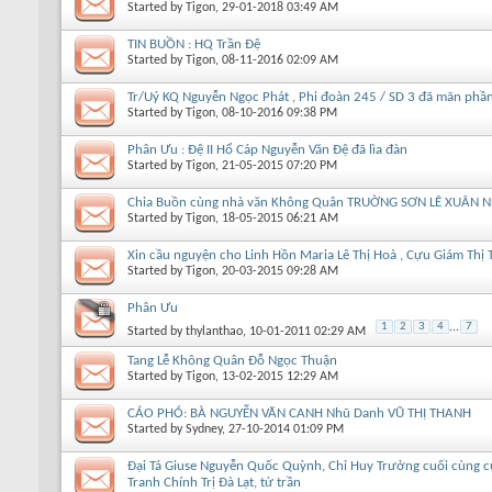
Started by
Tigon
, 29-01-2018 03:49 AM
TIN BUỒN : HQ Trần Đệ
Started by
Tigon
, 08-11-2016 02:09 AM
Tr/Uý KQ Nguyễn Ngọc Phát , Phi đoàn 245 / SD 3 đã mãn phầ
Started by
Tigon
, 08-10-2016 09:38 PM
Phân Ưu : Đệ II Hổ Cáp Nguyễn Văn Đệ đã lìa đàn
Started by
Tigon
, 21-05-2015 07:20 PM
Chia Buồn cùng nhà văn Không Quân TRUỜNG SƠN LÊ XUÂN N
Started by
Tigon
, 18-05-2015 06:21 AM
Xin cầu nguyện cho Linh Hồn Maria Lê Thị Hoà , Cựu Giám Th
Started by
Tigon
, 20-03-2015 09:28 AM
Phân Ưu
1
2
3
4
...
7
Started by
thylanthao
, 10-01-2011 02:29 AM
Tang Lễ Không Quân Đỗ Ngọc Thuận
Started by
Tigon
, 13-02-2015 12:29 AM
CÁO PHÓ: BÀ NGUYỄN VĂN CANH Nhũ Danh VŨ THỊ THANH
Started by
Sydney
, 27-10-2014 01:09 PM
Đại Tá Giuse Nguyễn Quốc Quỳnh, Chỉ Huy Trưởng cuối cùng c
Tranh Chính Trị Đà Lạt, từ trần