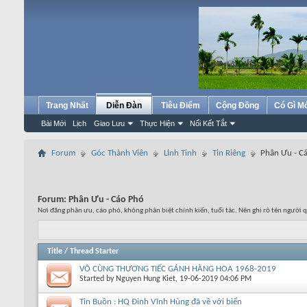
Trang Nhất
Diễn Đàn
Tiêu Điểm
Cộng Đồng
Có Gì M
Bài Mới
Lịch
Giao Lưu
Thực Hiện
Nối Kết Tắt
Forum
Góc Thành Viên
Linh Tinh
Tin Riêng
Phân Ưu - C
Forum:
Phân Ưu - Cáo Phó
Nơi đăng phân ưu, cáo phó, không phân biệt chính kiến, tuổi tác. Nên ghi rõ tên người q
Title
/
Thread Starter
VÔ CÙNG THƯƠNG TIẾC GÁNH HÀNG HOA 1968-2019
Started by
Nguyen Hung Kiet
, 19-06-2019 04:06 PM
Tin Buồn : HQ Đinh Vĩnh Hùng đã về với biển