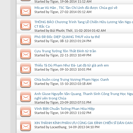
Started by
Tigon
, 19-06-2014 11:12 AM
Micae Vũ Hân , TSC Tân Chí Linh đã được Chúa gọi về
Started by
Tigon
, 27-02-2014 05:12 AM
THÔNG BÁO Chương Trình Tang Lễ Chiến Hữu Lương Văn Ngọ 
CT Bắc Ca
Started by
Bùi Phước Thới
, 11-02-2014 01:42 AM
Phó Đề Đốc DIỆP QUANG THUỶ vừa tạ thế
Started by
Tigon
, 08-12-2013 01:24 PM
Started by
Tigon
, 22-11-2013 10:49 PM
Thiếu Tá Dù Phạm Như Đà- Lạt đã từ giã anh em
Started by
Tigon
, 09-10-2013 10:01 PM
Chia buồn cùng Trưng Vương Phạm Ngọc Oanh
Started by
Tigon
, 15-10-2013 03:18 AM
Anh Giuse Nguyễn Văn Quang, Thanh Sinh Công Trung Học Ngu
nghỉ yên trong Chúa
Started by
Tigon
, 23-09-2013 07:51 PM
Vĩnh Biệt Chuẩn Tướng Phan Hòa Hiệ p
Started by
Tigon
, 14-09-2013 11:02 PM
XIN THÀNH KÍNH PHÂN ƯU CÙNG GIA ĐÌNH CHIẾN SĨ DÂN OAN
Started by
Locxethung
, 14-09-2013 04:10 PM