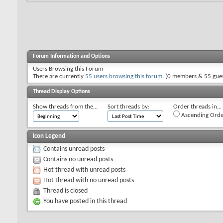
Forum Information and Options
Users Browsing this Forum
There are currently
55 users browsing this forum
. (0 members & 55 gues
Thread Display Options
Show threads from the...
Sort threads by:
Order threads in...
Ascending Orde
Icon Legend
Contains unread posts
Contains no unread posts
Hot thread with unread posts
Hot thread with no unread posts
Thread is closed
You have posted in this thread