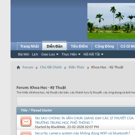
Trang Nhất
Diễn Đàn
Tiêu Điểm
Cộng Đồng
Có Gì M
Bài Mới
Lịch
Giao Lưu
Thực Hiện
Nối Kết Tắt
Forum
Chủ Đề Chính
Kiến Thức
Khoa Học - Kỹ Thuật
Forum:
Khoa Học - Kỹ Thuật
Tìm hiểu về khoa học, kỹ thuật căn bản, các thành tựu lý thuyết, các ứng dụng và ảnh h
Title
/
Thread Starter
TẠI SAO CHÚNG TA VẪN CHƯA GIẢNG DẠY CÁC LÝ THUYẾT CỦA E
TRƯỜNG TRUNG HỌC PHỔ THÔNG ?
Started by
BlackHole
, 22-02-2026 02:07 PM
Security camera system nào không dùng WiFi và bluetooth?