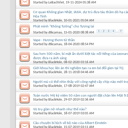
Started by
LeBachViet
, 19-11-2024 05:38 AM
Cơ quan Không gian Nhật, JAXA, dự trù đưa tàu thăm dò hạ cá
Hỏa Tinh
Started by
BlackHole
, 10-01-2021 05:04 AM
Phát minh "Không Tưởng" cho Tương lai
1
2
3
4
...
7
Started by
dtkcamau
, 15-01-2020 08:38 AM
Vape - Hương thơm tử thần
Started by
dtkcamau
, 18-04-2020 08:54 PM
Sau hơn 500 năm, bí mật ẩn dưới kiệt tác nổi tiếng của Leonar
được đưa ra ánh sáng
Started by
BlackHole
, 08-02-2020 03:16 AM
Giới khoa học lên án thí nghiệm tạo ra em bé đổi gien tại TQ
Started by
BlackHole
, 28-11-2018 04:46 AM
Người mù có thể nhìn thấy với công nghệ cấy chip não mới tro
Started by
BlackHole
, 17-08-2019 02:47 AM
Toàn nước Mỹ kỷ niệm 50 năm con người đặt chân lên Mặt Tr
Started by
BlackHole
, 29-07-2019 02:36 AM
Vũ trụ giãn nở nhanh như thế nào?
Started by
BlackHole
, 18-07-2019 03:05 AM
Câu chuyện bi kịch về bộ não của Albert Einstein
Started by
BlackHole
, 15-07-2019 03:11 AM