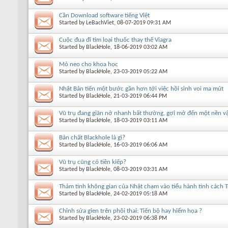
Cần Download software tiếng Việt
Started by
LeBachViet
, 08-07-2019 09:31 AM
Cuộc đua đi tìm loại thuốc thay thế Viagra
Started by
BlackHole
, 18-06-2019 03:02 AM
Mỏ neo cho khoa học
Started by
BlackHole
, 23-03-2019 05:22 AM
Nhật Bản tiến một bước gần hơn tới việc hồi sinh voi ma mút
Started by
BlackHole
, 21-03-2019 06:44 PM
Vũ trụ đang giãn nở nhanh bất thường, gợi mở đến một nền vậ
Started by
BlackHole
, 18-03-2019 03:11 AM
Bản chất Blackhole là gì?
Started by
BlackHole
, 16-03-2019 06:06 AM
Vũ trụ cũng có tiền kiếp?
Started by
BlackHole
, 08-03-2019 03:31 AM
Thám tinh không gian của Nhật chạm vào tiểu hành tinh cách T
Started by
BlackHole
, 24-02-2019 05:18 AM
Chỉnh sửa gien trên phôi thai: Tiến bộ hay hiểm họa ?
Started by
BlackHole
, 23-02-2019 06:38 PM