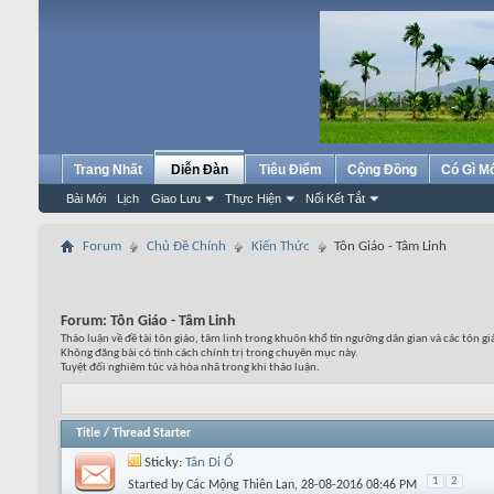
Trang Nhất
Diễn Đàn
Tiêu Điểm
Cộng Đồng
Có Gì M
Bài Mới
Lịch
Giao Lưu
Thực Hiện
Nối Kết Tắt
Forum
Chủ Đề Chính
Kiến Thức
Tôn Giáo - Tâm Linh
Forum:
Tôn Giáo - Tâm Linh
Thảo luận về đề tài tôn giáo, tâm linh trong khuôn khổ tín ngưỡng dân gian và các tôn gi
Không đăng bài có tính cách chính trị trong chuyên mục này.
Tuyệt đối nghiêm túc và hòa nhã trong khi thảo luận.
Title
/
Thread Starter
Sticky:
Tân Di Ổ
1
2
Started by
Các Mộng Thiên Lan
, 28-08-2016 08:46 PM