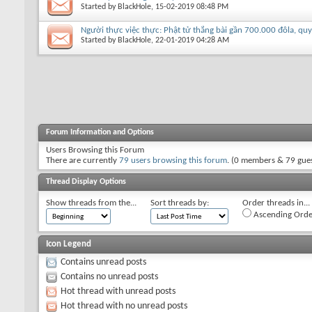
Started by
BlackHole
, 15-02-2019 08:48 PM
Người thực việc thực: Phật tử thắng bài gần 700.000 đôla, quy
Started by
BlackHole
, 22-01-2019 04:28 AM
Forum Information and Options
Users Browsing this Forum
There are currently
79 users browsing this forum
. (0 members & 79 gues
Thread Display Options
Show threads from the...
Sort threads by:
Order threads in...
Ascending Orde
Icon Legend
Contains unread posts
Contains no unread posts
Hot thread with unread posts
Hot thread with no unread posts