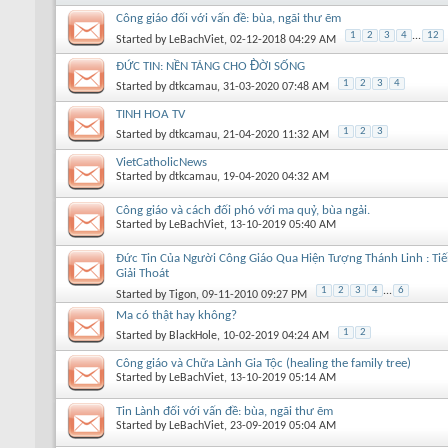
Công giáo đối với vấn đề: bùa, ngãi thư ẽm
1
2
3
4
...
12
Started by
LeBachViet
, 02-12-2018 04:29 AM
ĐỨC TIN: NỀN TẢNG CHO Đ̀ỜI SỐNG
1
2
3
4
Started by
dtkcamau
, 31-03-2020 07:48 AM
TINH HOA TV
1
2
3
Started by
dtkcamau
, 21-04-2020 11:32 AM
VietCatholicNews
Started by
dtkcamau
, 19-04-2020 04:32 AM
Công giáo và cách đối phó với ma quỷ, bùa ngải.
Started by
LeBachViet
, 13-10-2019 05:40 AM
Đức Tin Của Người Công Giáo Qua Hiện Tượng Thánh Linh : Tiế
Giải Thoát
1
2
3
4
...
6
Started by
Tigon
, 09-11-2010 09:27 PM
Ma có thật hay không?
1
2
Started by
BlackHole
, 10-02-2019 04:24 AM
Công giáo và Chữa Lành Gia Tộc (healing the family tree)
Started by
LeBachViet
, 13-10-2019 05:14 AM
Tin Lành đối với vấn đề: bùa, ngãi thư ẽm
Started by
LeBachViet
, 23-09-2019 05:04 AM