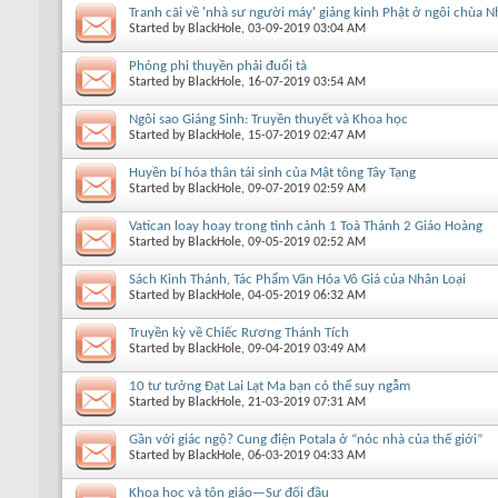
Tranh cãi về 'nhà sư người máy' giảng kinh Phật ở ngôi chùa N
Started by
BlackHole
, 03-09-2019 03:04 AM
Phóng phi thuyền phải đuổi tà
Started by
BlackHole
, 16-07-2019 03:54 AM
Ngôi sao Giáng Sinh: Truyền thuyết và Khoa học
Started by
BlackHole
, 15-07-2019 02:47 AM
Huyền bí hóa thân tái sinh của Mật tông Tây Tạng
Started by
BlackHole
, 09-07-2019 02:59 AM
Vatican loay hoay trong tình cảnh 1 Toà Thánh 2 Giáo Hoàng
Started by
BlackHole
, 09-05-2019 02:52 AM
Sách Kinh Thánh, Tác Phẩm Văn Hóa Vô Giá của Nhân Loại
Started by
BlackHole
, 04-05-2019 06:32 AM
Truyền kỳ về Chiếc Rương Thánh Tích
Started by
BlackHole
, 09-04-2019 03:49 AM
10 tư tưởng Đạt Lai Lạt Ma bạn có thể suy ngẫm
Started by
BlackHole
, 21-03-2019 07:31 AM
Gần với giác ngộ? Cung điện Potala ở “nóc nhà của thế giới”
Started by
BlackHole
, 06-03-2019 04:33 AM
Khoa học và tôn giáo—Sự đối đầu