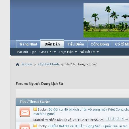
Trang Nhất
Diễn Đàn
Tiêu Điểm
Cộng Đồng
Có Gì M
Bài Mới
Lịch
Giao Lưu
Thực Hiện
Nối Kết Tắt
Forum
Chủ Đề Chính
Ngược Dòng Lịch Sử
Forum:
Ngược Dòng Lịch Sử
Title
/
Thread Starter
Sticky:
Bộ đội cụ Hồ bị xích chân vô súng máy (Viet Cong ch
machine guns)
1
2
3
4
...
Started by
Nhân Dân Tự Vệ
, 24-11-2011 01:56 AM
Sticky:
CHIẾN TRANH và TỘI ÁC: Cộng Sản - Quốc Gia, ai tàn 