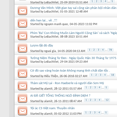
1
2
3
4
...
5
Started by
LeBachViet
, 25-09-2019 01:51 AM
Dương Văn Minh: Việt gian tay sai cộng sản phản bội nhân dâ
Started by
LeBachViet
, 01-05-2021 12:48 AM
dến hẹn lại... về ..!!!
Started by
nguyen manh quoc
, 04-05-2023 11:02 PM
Phim ‘Ba! Con Không Muốn Làm Người Cộng Sản’ và sách ‘Ngà
Started by
LeBachViet
, 08-08-2023 10:51 AM
Lượm lặt đó đây
1
2
3
4
...
78
Started by
nguoi gia
, 14-05-2020 04:13 AM
Tưởng Niệm Tháng Tư Đen - Ngày Quốc Hận 30 Tháng Tư 1975
Started by
LeBachViet
, 29-04-2021 09:23 AM
Cờ đỏ sao vàng hoàn toàn không mang tính chất dân tộc .
1
2
3
4
...
18
Started by
Hiếu Thiện
, 26-06-2016 02:27 AM
Thảm sát Mỷ Lai - Ron Haeberle và người dân Sơn Mỹ
1
2
3
4
...
5
Started by
alamit
, 28-12-2011 01:57 AM
AI ĐÃ GIẾT TỔNG THỐNG NGÔ ĐÌNH DIỆM ?
1
2
3
4
...
12
Started by
alamit
, 26-11-2011 08:47 AM
Tội ác CS Việt nam: Thuyền nhân
1
2
3
4
...
5
Started by
alamit
, 05-02-2012 11:03 PM