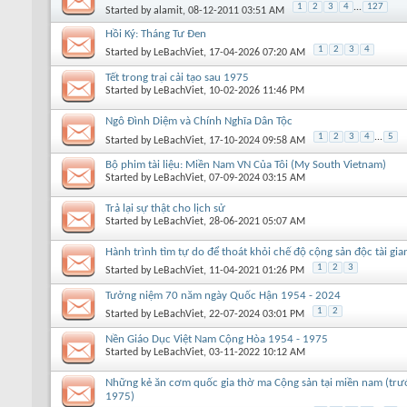
1
2
3
4
...
127
Started by
alamit
, 08-12-2011 03:51 AM
Hồi Ký: Tháng Tư Đen
1
2
3
4
Started by
LeBachViet
, 17-04-2026 07:20 AM
Tết trong trại cải tạo sau 1975
Started by
LeBachViet
, 10-02-2026 11:46 PM
Ngô Đình Diệm và Chính Nghĩa Dân Tộc
1
2
3
4
...
5
Started by
LeBachViet
, 17-10-2024 09:58 AM
Bộ phim tài liệu: Miền Nam VN Của Tôi (My South Vietnam)
Started by
LeBachViet
, 07-09-2024 03:15 AM
Trả lại sự thật cho lịch sử
Started by
LeBachViet
, 28-06-2021 05:07 AM
Hành trình tìm tự do để thoát khỏi chế độ cộng sản độc tài gia
1
2
3
Started by
LeBachViet
, 11-04-2021 01:26 PM
Tưởng niệm 70 năm ngày Quốc Hận 1954 - 2024
1
2
Started by
LeBachViet
, 22-07-2024 03:01 PM
Nền Giáo Dục Việt Nam Cộng Hòa 1954 - 1975
Started by
LeBachViet
, 03-11-2022 10:12 AM
Những kẻ ăn cơm quốc gia thờ ma Cộng sản tại miền nam (trư
1975)