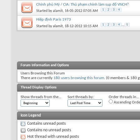
Chính phủ Mỹ / CIA: Thủ phạm chính làm sụp đổ VNCH?
1
2
3
4
Started by
alamit
, 16-05-2012 07:05 AM
Hiệp định Paris 1973
1
2
3
4
...
5
Started by
alamit
, 18-12-2012 10:15 AM
Forum Information and Options
Users Browsing this Forum
There are currently
180 users browsing this forum
. (0 members & 180 g
Thread Display Options
Show threads from the...
Sort threads by:
Order threads in...
Ascending Orde
Icon Legend
Contains unread posts
Contains no unread posts
Hot thread with unread posts