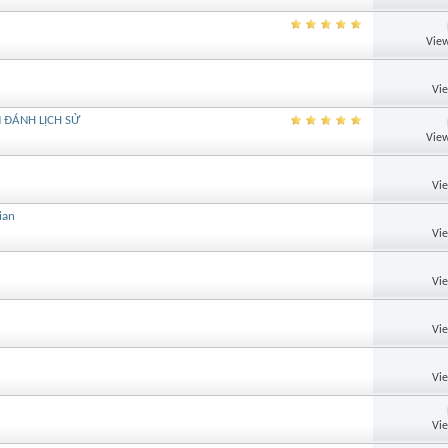
View
Vi
 ĐÁNH LỊCH SỬ
View
Vi
ian
Vi
Vi
Vi
Vi
Vi