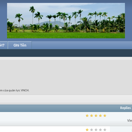
ới?
Ghi Tên
ầm của quân lực VNCH.
Replies
Vi