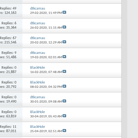
Replies: 49
dtkcamau
s: 124,163
29-02-2020,
11:49 PM
Replies: 6
dtkcamau
ews: 35,364
26-02-2020,
11:15 AM
Replies: 67
dtkcamau
s: 215,546
20-02-2020,
12:29 AM
Replies: 9
dtkcamau
ews: 51,486
19-02-2020,
02:01 AM
Replies: 0
BlackHole
ews: 21,887
16-02-2020,
07:48 AM
Replies: 0
BlackHole
ews: 20,792
08-02-2020,
04:32 PM
Replies: 0
dtkcamau
ews: 19,490
30-01-2020,
09:08 AM
Replies: 0
BlackHole
ews: 63,859
30-04-2019,
05:43 AM
Replies: 11
BlackHole
ews: 87,051
25-04-2019,
02:51 AM