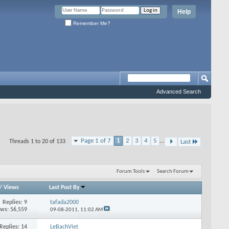
Help
Remember Me?
Advanced Search
Page 1 of 7
1
2
3
4
5
...
Threads 1 to 20 of 133
Last
Forum Tools
Search Forum
/
Views
Last Post By
Replies: 9
tafada2000
ews: 56,559
09-08-2011,
11:02 AM
Replies: 14
LeBachViet