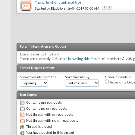
Tháng Tư không ánh mặt trời
1
2
Started by
BlackHole
, 16-04-2019 03:00 AM
Forum Information and Options
Users Browsing this Forum
There are currently
205 users browsing this forum
. (0 members & 205 g
Thread Display Options
Show threads from the...
Sort threads by:
Order threads in...
Ascending Orde
Icon Legend
Contains unread posts
Contains no unread posts
Hot thread with unread posts
Hot thread with no unread posts
Thread is closed
You have posted in this thread