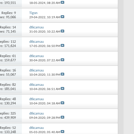
s: 193,551
18-05-2024,
08:20 AM
Replies: 9
Tigon
ews: 95,066
29-04-2022,
10:19 AM
Replies: 14
dtkcamau
ews: 71,145
31-05-2020,
10:22 AM
eplies: 112
dtkcamau
s: 171,624
17-05-2020,
06:50 PM
Replies: 61
dtkcamau
s: 159,677
30-04-2020,
07:22 AM
Replies: 16
dtkcamau
ews: 55,067
10-04-2020,
11:30 PM
Replies: 82
dtkcamau
s: 185,041
10-04-2020,
06:51 AM
Replies: 48
dtkcamau
s: 130,294
10-04-2020,
04:18 AM
eplies: 325
dtkcamau
s: 439,909
09-04-2020,
09:28 PM
Replies: 52
dtkcamau
s: 133,248
05-03-2020,
05:40 AM