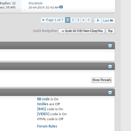
Replies: 12
BlackHole
ews: 59,445
20-04-2019,
02:43 AM
Page 1 of 7
1
2
3
4
5
...
Last
Quick Navigation
Quân Sử Việt Nam Cộng Hòa
Top
BB code
is
On
Smilies
are
Off
[IMG]
code is
On
[VIDEO]
code is
On
HTML code is
Off
Forum Rules