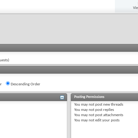
Vi
uests)
r
Descending Order
Posting Permissions
You
may not
post new threads
You
may not
post replies
You
may not
post attachments
You
may not
edit your posts