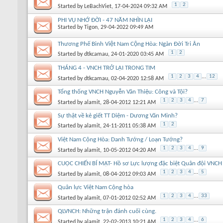
1
2
Started by
LeBachViet
, 17-04-2024 09:32 AM
PHI VỤ NHỚ ĐỜI - 47 NĂM NHÌN LẠI
Started by
Tigon
, 29-04-2022 09:49 AM
Thương Phế Binh Việt Nam Cộng Hòa: Ngàn Đời Tri Ân
1
2
Started by
dtkcamau
, 24-01-2020 03:45 AM
THÁNG 4 - VNCH TRỞ LẠI TRONG TIM
1
2
3
4
...
12
Started by
dtkcamau
, 02-04-2020 12:58 AM
Tổng thống VNCH Nguyễn Văn Thiệu: Công và Tội?
1
2
3
4
...
7
Started by
alamit
, 28-04-2012 12:21 AM
Sự thật về kẻ giết TT Diệm - Dương Văn Minh?
1
2
Started by
alamit
, 24-11-2011 05:38 AM
Việt Nam Cộng Hòa: Danh Tướng / Loạn Tướng?
1
2
3
4
...
9
Started by
alamit
, 10-05-2012 04:20 AM
CUỘC CHIẾN BÍ MẬT- Hồ sơ Lực lượng đặc biệt Quân đội VNCH
1
2
3
4
...
5
Started by
alamit
, 08-04-2012 09:03 AM
Quân lực Việt Nam Cộng hòa
1
2
3
4
...
33
Started by
alamit
, 07-01-2012 02:52 AM
QLVNCH: Những trận đánh cuối cùng.
1
2
3
4
...
6
Started by
alamit
, 22-02-2013 10:21 AM