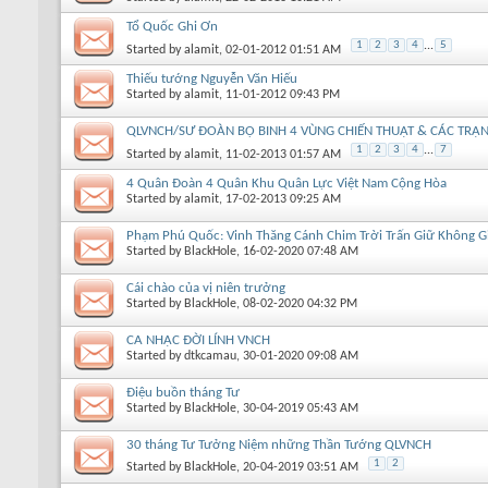
Tổ Quốc Ghi Ơn
1
2
3
4
...
5
Started by
alamit
, 02-01-2012 01:51 AM
Thiếu tướng Nguyễn Văn Hiếu
Started by
alamit
, 11-01-2012 09:43 PM
QLVNCH/SƯ ĐOÀN BỘ BINH 4 VÙNG CHIẾN THUẬT & CÁC TRẬN
1
2
3
4
...
7
Started by
alamit
, 11-02-2013 01:57 AM
4 Quân Đoàn 4 Quân Khu Quân Lực Việt Nam Cộng Hòa
Started by
alamit
, 17-02-2013 09:25 AM
Phạm Phú Quốc: Vinh Thăng Cánh Chim Trời Trấn Giữ Không G
Started by
BlackHole
, 16-02-2020 07:48 AM
Cái chào của vị niên trưởng
Started by
BlackHole
, 08-02-2020 04:32 PM
CA NHẠC ĐỜI LÍNH VNCH
Started by
dtkcamau
, 30-01-2020 09:08 AM
Điệu buồn tháng Tư
Started by
BlackHole
, 30-04-2019 05:43 AM
30 tháng Tư Tưởng Niệm những Thần Tướng QLVNCH
1
2
Started by
BlackHole
, 20-04-2019 03:51 AM