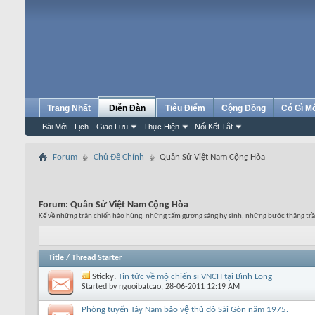
Trang Nhất
Diễn Đàn
Tiêu Điểm
Cộng Đồng
Có Gì M
Bài Mới
Lịch
Giao Lưu
Thực Hiện
Nối Kết Tắt
Forum
Chủ Đề Chính
Quân Sử Việt Nam Cộng Hòa
Forum:
Quân Sử Việt Nam Cộng Hòa
Kể về những trận chiến hào hùng, những tấm gương sáng hy sinh, những bước thăng tr
Title
/
Thread Starter
Sticky:
Tin tức về mộ chiến sĩ VNCH tại Bình Long
Started by
nguoibatcao
, 28-06-2011 12:19 AM
Phòng tuyến Tây Nam bảo vệ thủ đô Sài Gòn năm 1975.