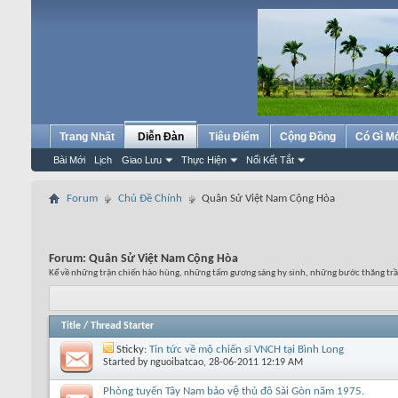
Trang Nhất
Diễn Đàn
Tiêu Điểm
Cộng Đồng
Có Gì M
Bài Mới
Lịch
Giao Lưu
Thực Hiện
Nối Kết Tắt
Forum
Chủ Đề Chính
Quân Sử Việt Nam Cộng Hòa
Forum:
Quân Sử Việt Nam Cộng Hòa
Kể về những trận chiến hào hùng, những tấm gương sáng hy sinh, những bước thăng tr
Title
/
Thread Starter
Sticky:
Tin tức về mộ chiến sĩ VNCH tại Bình Long
Started by
nguoibatcao
, 28-06-2011 12:19 AM
Phòng tuyến Tây Nam bảo vệ thủ đô Sài Gòn năm 1975.