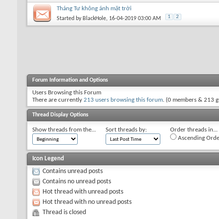
Tháng Tư không ánh mặt trời
1
2
Started by
BlackHole
, 16-04-2019 03:00 AM
Forum Information and Options
Users Browsing this Forum
There are currently
213 users browsing this forum
. (0 members & 213 g
Thread Display Options
Show threads from the...
Sort threads by:
Order threads in...
Ascending Orde
Icon Legend
Contains unread posts
Contains no unread posts
Hot thread with unread posts
Hot thread with no unread posts
Thread is closed