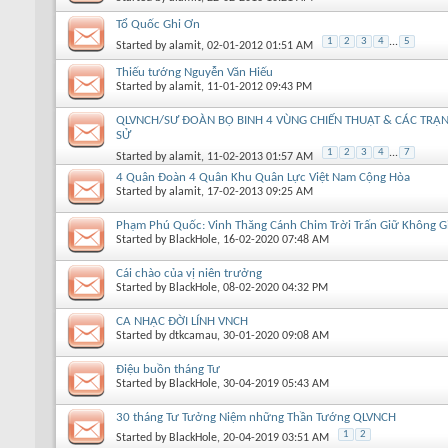
Tổ Quốc Ghi Ơn
1
2
3
4
...
5
Started by
alamit
, 02-01-2012 01:51 AM
Thiếu tướng Nguyễn Văn Hiếu
Started by
alamit
, 11-01-2012 09:43 PM
QLVNCH/SƯ ĐOÀN BỘ BINH 4 VÙNG CHIẾN THUẬT & CÁC TRẬN
SỬ
1
2
3
4
...
7
Started by
alamit
, 11-02-2013 01:57 AM
4 Quân Đoàn 4 Quân Khu Quân Lực Việt Nam Cộng Hòa
Started by
alamit
, 17-02-2013 09:25 AM
Phạm Phú Quốc: Vinh Thăng Cánh Chim Trời Trấn Giữ Không G
Started by
BlackHole
, 16-02-2020 07:48 AM
Cái chào của vị niên trưởng
Started by
BlackHole
, 08-02-2020 04:32 PM
CA NHẠC ĐỜI LÍNH VNCH
Started by
dtkcamau
, 30-01-2020 09:08 AM
Điệu buồn tháng Tư
Started by
BlackHole
, 30-04-2019 05:43 AM
30 tháng Tư Tưởng Niệm những Thần Tướng QLVNCH
1
2
Started by
BlackHole
, 20-04-2019 03:51 AM