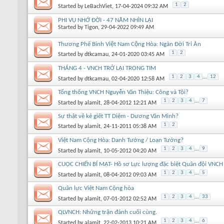
1
2
Started by
LeBachViet
, 17-04-2024 09:32 AM
PHI VỤ NHỚ ĐỜI - 47 NĂM NHÌN LẠI
Started by
Tigon
, 29-04-2022 09:49 AM
Thương Phế Binh Việt Nam Cộng Hòa: Ngàn Đời Tri Ân
1
2
Started by
dtkcamau
, 24-01-2020 03:45 AM
THÁNG 4 - VNCH TRỞ LẠI TRONG TIM
1
2
3
4
...
12
Started by
dtkcamau
, 02-04-2020 12:58 AM
Tổng thống VNCH Nguyễn Văn Thiệu: Công và Tội?
1
2
3
4
...
7
Started by
alamit
, 28-04-2012 12:21 AM
Sự thật về kẻ giết TT Diệm - Dương Văn Minh?
1
2
Started by
alamit
, 24-11-2011 05:38 AM
Việt Nam Cộng Hòa: Danh Tướng / Loạn Tướng?
1
2
3
4
...
9
Started by
alamit
, 10-05-2012 04:20 AM
CUỘC CHIẾN BÍ MẬT- Hồ sơ Lực lượng đặc biệt Quân đội VNCH
1
2
3
4
...
5
Started by
alamit
, 08-04-2012 09:03 AM
Quân lực Việt Nam Cộng hòa
1
2
3
4
...
33
Started by
alamit
, 07-01-2012 02:52 AM
QLVNCH: Những trận đánh cuối cùng.
1
2
3
4
...
6
Started by
alamit
, 22-02-2013 10:21 AM