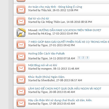
An toàn cho máy tính - Đóng băng ổ cứng
Started by
Thầy bói
, 26-01-2012 12:06 PM
Đại từ và chủ từ
Started by
Các Mộng Thiên Lan
, 14-06-2016 08:56 PM
Moved:
HƯỚNG DẪN FAKE LOCATION TRÊN TRÌNH DUYỆT
Started by
Mr.K1ng
, 17-03-2015 03:49 PM
7 MẸO GIÚP BẠN GIẢI QUYẾT PHIỀN TOÁi XE CỘ TRONG MÙA
Started by
Tigon
, 27-01-2015 09:42 PM
Hướng Dẫn Cách Vào Paltalk
1
2
3
Started by
Tigon
, 14-11-2010 07:16 AM
Một Blog nói về vũ khí
Started by
mongem
, 06-11-2013 11:46 AM
Khúc Ruột (thừa) Ngàn Dặm.
Started by
SilverBullet
, 27-08-2013 06:57 AM
LÀM SAO ĐỂ CHỌN MỘT QUẢ DƯA HẤU NGON VÀ NGỌT
Started by
Tigon
, 20-08-2013 05:40 AM
Hãy cẩn thận khi sử dụng chai t h uố c xịt dán, kiến.
Started by
Tigon
, 17-08-2013 05:43 AM