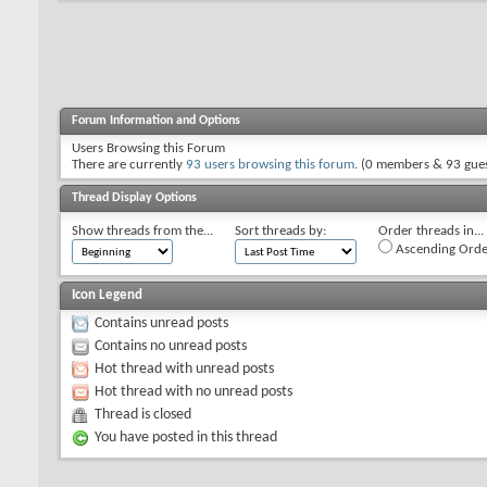
Forum Information and Options
Users Browsing this Forum
There are currently
93 users browsing this forum
. (0 members & 93 gues
Thread Display Options
Show threads from the...
Sort threads by:
Order threads in...
Ascending Orde
Icon Legend
Contains unread posts
Contains no unread posts
Hot thread with unread posts
Hot thread with no unread posts
Thread is closed
You have posted in this thread