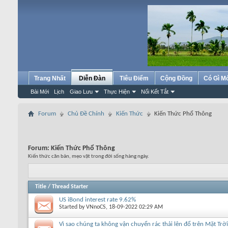
Trang Nhất
Diễn Đàn
Tiêu Điểm
Cộng Đồng
Có Gì M
Bài Mới
Lịch
Giao Lưu
Thực Hiện
Nối Kết Tắt
Forum
Chủ Đề Chính
Kiến Thức
Kiến Thức Phổ Thông
Forum:
Kiến Thức Phổ Thông
Kiến thức căn bản, mẹo vặt trong đời sống hàng ngày.
Title
/
Thread Starter
US iBond interest rate 9.62%
Started by
VNnoCS
, 18-09-2022 02:29 AM
Vì sao chúng ta không vận chuyển rác thải lên đổ trên Mặt Trờ