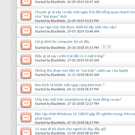
Started by
BlackHole
, 24-09-2019 02:47 AM
Chuyện gì sẽ xảy ra nếu một ngày Trái đất bỗng quay nhanh h
chữ "thê thảm" thôi
Started by
BlackHole
, 22-09-2019 03:23 PM
Vì sao Ngũ Giác Đài được thiết kế đặc biệt như vậy?
Started by
BlackHole
, 29-07-2019 03:46 AM
Cái gì dính líu computer bỏ vô đây
1
2
Started by
BlackHole
, 20-10-2018 05:15 PM
Điều gì sẽ xảy ra khi trái đất có 2 mặt trăng?
Started by
BlackHole
, 17-02-2019 05:03 AM
Những thủ đoạn moi tiền từ "ma trận" cable sạc của Apple
Started by
BlackHole
, 11-11-2018 06:03 AM
Đeo kính sẽ khiến mắt ngày càng kém hơn ?
Started by
BlackHole
, 04-11-2018 06:37 PM
Chip bảo mật trên smartphone là gì, hoạt động ra sao?
Started by
BlackHole
, 27-10-2018 12:27 PM
Bản cập nhật Windows 10 (1809) gặp lỗi nghiêm trọng, Micro
phát hành
Started by
BlackHole
, 07-10-2018 06:27 PM
12 mẹo đi bộ dành cho người bị đau đầu gối
Started by
BlackHole
, 23-09-2018 08:10 PM