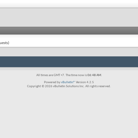
uests)
All times are GMT +7. The time now is
06:48 AM
.
Powered by
vBulletin®
Version 4.2.5
Copyright © 2026 vBulletin Solutions Inc. All rights reserved.