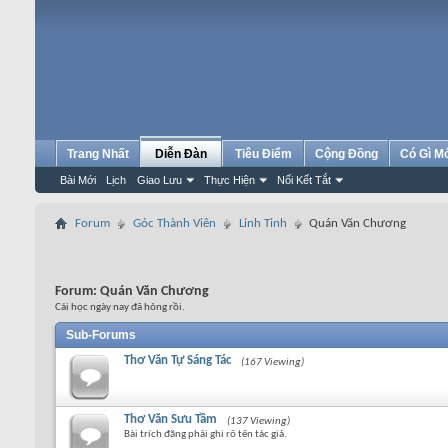
Trang Nhất
Diễn Đàn
Tiêu Điểm
Cộng Đồng
Có Gì M
Bài Mới
Lịch
Giao Lưu
Thực Hiện
Nối Kết Tắt
Forum
Góc Thành Viên
Linh Tinh
Quán Văn Chương
Forum:
Quán Văn Chương
Cái học ngày nay đã hỏng rồi.
Sub-Forums
Thơ Văn Tự Sáng Tác
(167 Viewing)
Thơ Văn Sưu Tầm
(137 Viewing)
Bài trích đăng phải ghi rõ tên tác giả.