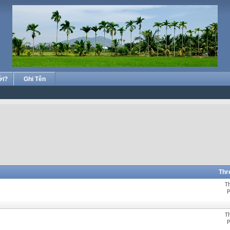
ới?
Ghi Tên
Thr
T
P
T
P