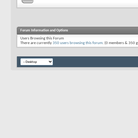
Forum Information and Options
Users Browsing this Forum
There are currently
350 users browsing this forum
. (0 members & 350 g