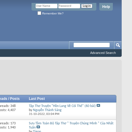
Help
Remember Me?
Advanced Search
eads / Posts
Last Post
hreads: 348
Tập Thơ Truyện "Hồn Lang Về Cõi Thế" (60 bài)
osts: 4,407
by
Nguyễn Thành Sáng
31-10-2022,
03:04 PM
hreads: 173
Sưu Tầm Toàn Bộ Tập Thơ " Truyện Chúng Mình " Của Nhất
osts: 1,940
Tuấn
by
Tigon