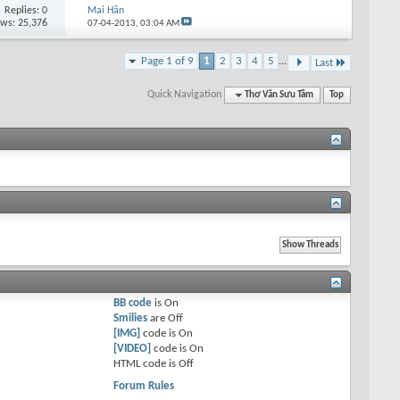
Replies: 0
Mai Hân
ews: 25,376
07-04-2013,
03:04 AM
Page 1 of 9
1
2
3
4
5
...
Last
Quick Navigation
Thơ Văn Sưu Tầm
Top
BB code
is
On
Smilies
are
Off
[IMG]
code is
On
[VIDEO]
code is
On
HTML code is
Off
Forum Rules