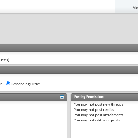
Vi
uests)
r
Descending Order
Posting Permissions
You
may not
post new threads
You
may not
post replies
You
may not
post attachments
You
may not
edit your posts