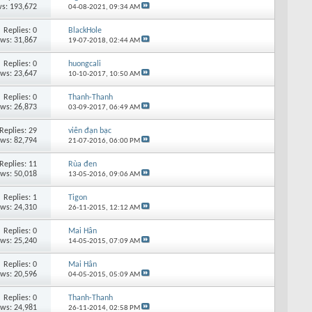
s: 193,672
04-08-2021,
09:34 AM
Replies: 0
BlackHole
ews: 31,867
19-07-2018,
02:44 AM
Replies: 0
huongcali
ews: 23,647
10-10-2017,
10:50 AM
Replies: 0
Thanh-Thanh
ews: 26,873
03-09-2017,
06:49 AM
Replies: 29
viên đạn bạc
ews: 82,794
21-07-2016,
06:00 PM
Replies: 11
Rùa đen
ews: 50,018
13-05-2016,
09:06 AM
Replies: 1
Tigon
ews: 24,310
26-11-2015,
12:12 AM
Replies: 0
Mai Hân
ews: 25,240
14-05-2015,
07:09 AM
Replies: 0
Mai Hân
ews: 20,596
04-05-2015,
05:09 AM
Replies: 0
Thanh-Thanh
ews: 24,981
26-11-2014,
02:58 PM