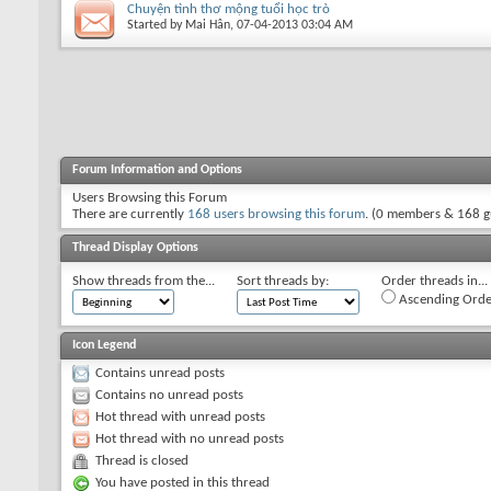
Chuyện tình thơ mộng tuổi học trò
Started by
Mai Hân
, 07-04-2013 03:04 AM
Forum Information and Options
Users Browsing this Forum
There are currently
168 users browsing this forum
. (0 members & 168 g
Thread Display Options
Show threads from the...
Sort threads by:
Order threads in...
Ascending Orde
Icon Legend
Contains unread posts
Contains no unread posts
Hot thread with unread posts
Hot thread with no unread posts
Thread is closed
You have posted in this thread