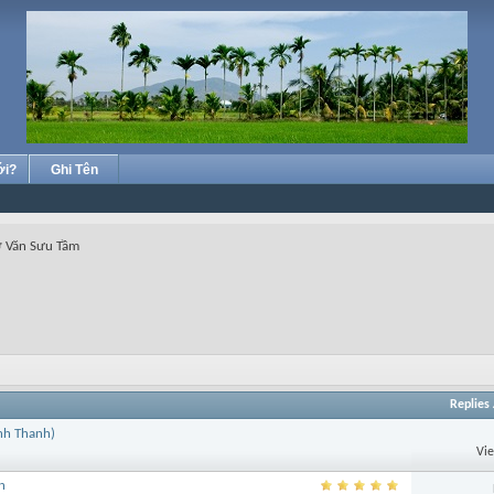
ới?
Ghi Tên
 Văn Sưu Tầm
Replies
ình Thanh)
Vi
n