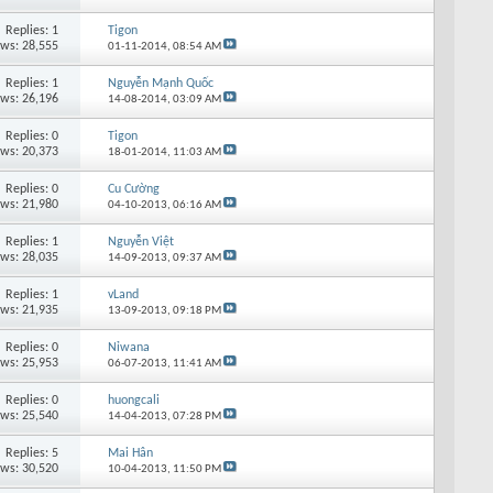
Replies: 1
Tigon
ews: 28,555
01-11-2014,
08:54 AM
Replies: 1
Nguyễn Mạnh Quốc
ews: 26,196
14-08-2014,
03:09 AM
Replies: 0
Tigon
ews: 20,373
18-01-2014,
11:03 AM
Replies: 0
Cu Cường
ews: 21,980
04-10-2013,
06:16 AM
Replies: 1
Nguyễn Việt
ews: 28,035
14-09-2013,
09:37 AM
Replies: 1
vLand
ews: 21,935
13-09-2013,
09:18 PM
Replies: 0
Nỉwana
ews: 25,953
06-07-2013,
11:41 AM
Replies: 0
huongcali
ews: 25,540
14-04-2013,
07:28 PM
Replies: 5
Mai Hân
ews: 30,520
10-04-2013,
11:50 PM