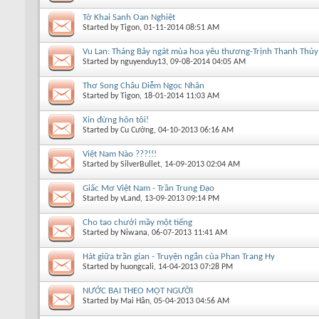
Tờ Khai Sanh Oan Nghiệt
Started by
Tigon
, 01-11-2014 08:51 AM
Vu Lan: Tháng Bảy ngát mùa hoa yêu thương-Trịnh Thanh Thủy
Started by
nguyenduy13
, 09-08-2014 04:05 AM
Thơ Song Châu Diễm Ngọc Nhân
Started by
Tigon
, 18-01-2014 11:03 AM
Xin đừng hôn tôi!
Started by
Cu Cường
, 04-10-2013 06:16 AM
Việt Nam Nào ???!!!
Started by
SilverBullet
, 14-09-2013 02:04 AM
Giấc Mơ Việt Nam - Trần Trung Đạo
Started by
vLand
, 13-09-2013 09:14 PM
Cho tao chưởi mầy một tiếng
Started by
Nỉwana
, 06-07-2013 11:41 AM
Hát giữa trần gian - Truyện ngắn của Phan Trang Hy
Started by
huongcali
, 14-04-2013 07:28 PM
NƯỚC BẠI THEO MỘT NGƯỜI
Started by
Mai Hân
, 05-04-2013 04:56 AM