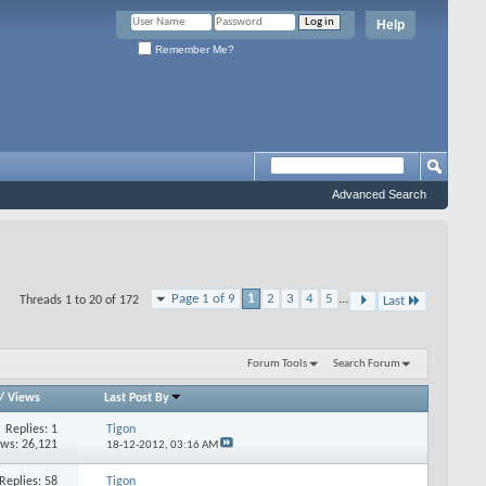
Help
Remember Me?
Advanced Search
Page 1 of 9
1
2
3
4
5
...
Threads 1 to 20 of 172
Last
Forum Tools
Search Forum
/
Views
Last Post By
Replies: 1
Tigon
ews: 26,121
18-12-2012,
03:16 AM
Replies: 58
Tigon