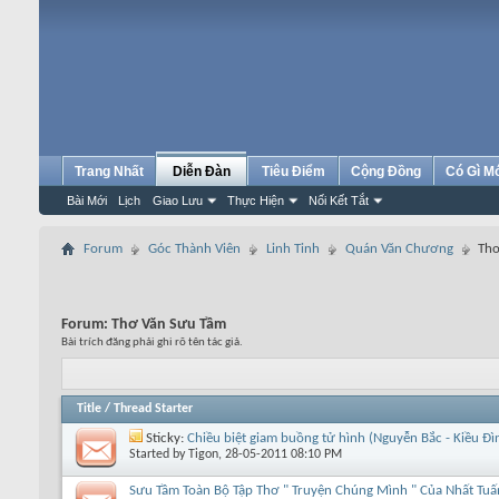
Trang Nhất
Diễn Đàn
Tiêu Điểm
Cộng Đồng
Có Gì M
Bài Mới
Lịch
Giao Lưu
Thực Hiện
Nối Kết Tắt
Forum
Góc Thành Viên
Linh Tinh
Quán Văn Chương
Thơ
Forum:
Thơ Văn Sưu Tầm
Bài trích đăng phải ghi rõ tên tác giả.
Title
/
Thread Starter
Sticky:
Chiều biệt giam buồng tử hình (Nguyễn Bắc - Kiều Đ
Started by
Tigon
, 28-05-2011 08:10 PM
Sưu Tầm Toàn Bộ Tập Thơ " Truyện Chúng Mình " Của Nhất Tuấ