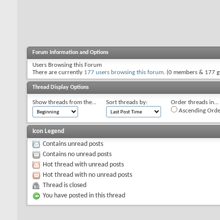
Forum Information and Options
Users Browsing this Forum
There are currently
177 users browsing this forum
. (0 members & 177 g
Thread Display Options
Show threads from the...
Sort threads by:
Order threads in...
Ascending Orde
Icon Legend
Contains unread posts
Contains no unread posts
Hot thread with unread posts
Hot thread with no unread posts
Thread is closed
You have posted in this thread