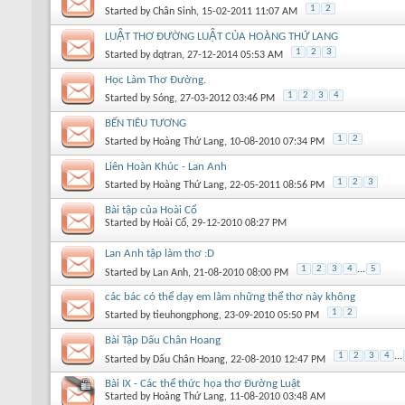
1
2
Started by
Chân Sinh
, 15-02-2011 11:07 AM
LUẬT THƠ ĐƯỜNG LUẬT CỦA HOÀNG THỨ LANG
1
2
3
Started by
dqtran
, 27-12-2014 05:53 AM
Học Làm Thơ Đường.
1
2
3
4
Started by
Sóng
, 27-03-2012 03:46 PM
BẾN TIÊU TƯƠNG
1
2
Started by
Hoàng Thứ Lang
, 10-08-2010 07:34 PM
Liên Hoàn Khúc - Lan Anh
1
2
3
Started by
Hoàng Thứ Lang
, 22-05-2011 08:56 PM
Bài tập của Hoài Cổ
Started by
Hoài Cổ
, 29-12-2010 08:27 PM
Lan Anh tập làm thơ :D
1
2
3
4
...
5
Started by
Lan Anh
, 21-08-2010 08:00 PM
các bác có thể dạy em làm những thể thơ này không
1
2
Started by
tieuhongphong
, 23-09-2010 05:50 PM
Bài Tập Dấu Chân Hoang
1
2
3
4
...
Started by
Dấu Chân Hoang
, 22-08-2010 12:47 PM
Bài IX - Các thể thức họa thơ Đường Luật
Started by
Hoàng Thứ Lang
, 11-08-2010 03:48 AM