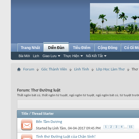
Trang Nhất
Diễn Đàn
Tiêu Điểm
Cộng Đồng
Có Gì M
Bài Mới
Lịch
Giao Lưu
Thực Hiện
Nối Kết Tắt
Forum
Góc Thành Viên
Linh Tinh
Lớp Học Làm Thơ
Thơ 
Forum:
Thơ Đường luật
Thất ngôn bát cú, thất ngôn tứ tuyệt, ngũ ngôn tứ tuyệt, ngũ ngôn bát cú, tứ tuyệt trườ
Title
/
Thread Starter
Bến Tầm Dương
1
2
3
4
...
15
Started by
Linh Tâm
, 04-04-2017 09:45 PM
Tình thơ Đường Luật của Chân Sinh!