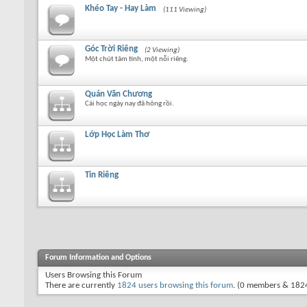
Khéo Tay - Hay Làm
(111 Viewing)
Góc Trời Riêng
(2 Viewing)
Một chút tâm tình, một nỗi riêng.
Quán Văn Chương
Cái học ngày nay đã hỏng rồi.
Lớp Học Làm Thơ
Tin Riêng
Forum Information and Options
Users Browsing this Forum
There are currently
1824 users browsing this forum
. (0 members & 1824