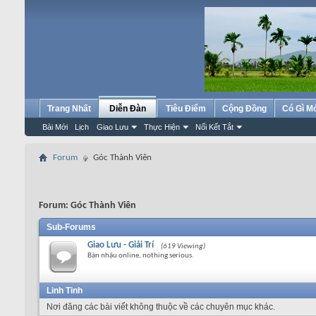
Trang Nhất
Diễn Đàn
Tiêu Điểm
Cộng Đồng
Có Gì M
Bài Mới
Lịch
Giao Lưu
Thực Hiện
Nối Kết Tắt
Forum
Góc Thành Viên
Forum:
Góc Thành Viên
Sub-Forums
Giao Lưu - Giải Trí
(619 Viewing)
Bàn nhậu online, nothing serious.
Linh Tinh
Nơi đăng các bài viết không thuộc về các chuyên mục khác.