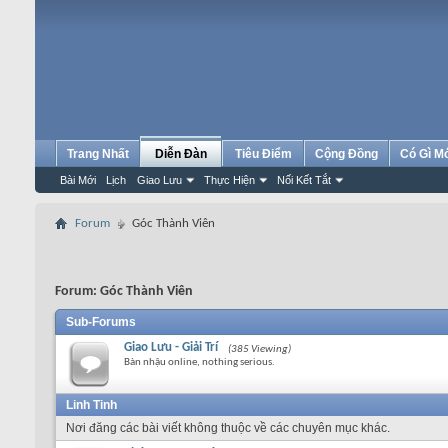
Trang Nhất
Diễn Đàn
Tiêu Điểm
Cộng Đồng
Có Gì M
Bài Mới
Lịch
Giao Lưu
Thực Hiện
Nối Kết Tắt
Forum
Góc Thành Viên
Forum:
Góc Thành Viên
Sub-Forums
Giao Lưu - Giải Trí
(385 Viewing)
Bàn nhậu online, nothing serious.
Linh Tinh
Nơi đăng các bài viết không thuộc về các chuyên mục khác.