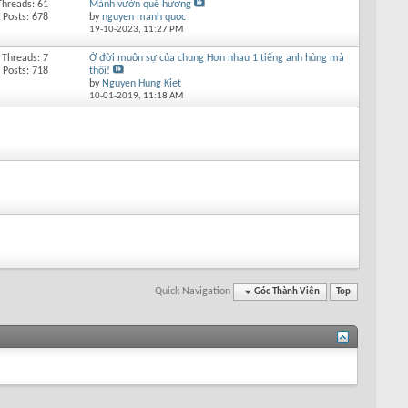
Threads: 61
Mảnh vườn quê hương
Posts: 678
by
nguyen manh quoc
19-10-2023,
11:27 PM
Threads: 7
Ở đời muôn sự của chung Hơn nhau 1 tiếng anh hùng mà
Posts: 718
thôi!
by
Nguyen Hung Kiet
10-01-2019,
11:18 AM
Quick Navigation
Góc Thành Viên
Top