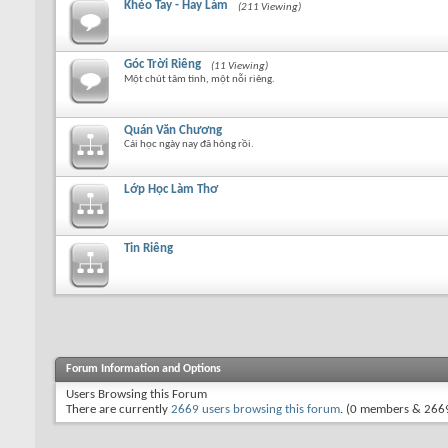
Khéo Tay - Hay Làm
(211 Viewing)
Góc Trời Riêng
(11 Viewing)
Một chút tâm tình, một nỗi riêng.
Quán Văn Chương
Cái học ngày nay đã hỏng rồi.
Lớp Học Làm Thơ
Tin Riêng
Forum Information and Options
Users Browsing this Forum
There are currently
2669 users browsing this forum
. (0 members & 2669