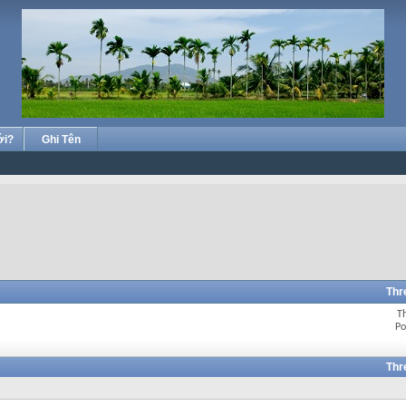
ới?
Ghi Tên
Thr
T
Po
Thr