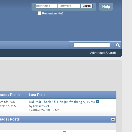
Help
Remember Me?
Advanced Search
eads / Posts
Last Post
hreads: 937
Đài Phát Thanh Sài Gòn (trước tháng 5, 1975)
sts: 16,716
by
LeBachViet
07-08-2026,
10:05 AM
eads / Posts