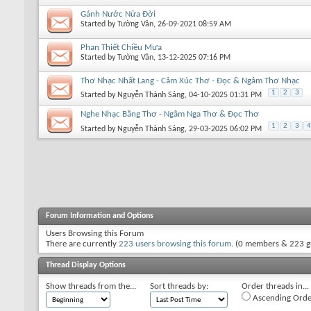
Gánh Nước Nửa Đời
Started by
Tường Vân
, 26-09-2021 08:59 AM
Phan Thiết Chiều Mưa
Started by
Tường Vân
, 13-12-2025 07:16 PM
Thơ Nhạc Nhất Lang - Cảm Xúc Thơ - Đọc & Ngâm Thơ Nhạc
1
2
3
Started by
Nguyễn Thành Sáng
, 04-10-2025 01:31 PM
Nghe Nhạc Bằng Thơ - Ngâm Nga Thơ & Đọc Thơ
1
2
3
4
Started by
Nguyễn Thành Sáng
, 29-03-2025 06:02 PM
Forum Information and Options
Users Browsing this Forum
There are currently
223 users browsing this forum
. (0 members & 223 g
Thread Display Options
Show threads from the...
Sort threads by:
Order threads in...
Ascending Orde