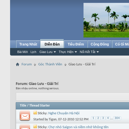
Trang Nhất
Diễn Đàn
Tiêu Điểm
Cộng Đồng
Có Gì M
Bài Mới
Lịch
Giao Lưu
Thực Hiện
Nối Kết Tắt
Forum
Góc Thành Viên
Giao Lưu - Giải Trí
Forum:
Giao Lưu - Giải Trí
Bàn nhậu online, nothing serious.
Title
/
Thread Starter
Sticky:
Nghe Chuyện Hà Nội
1
2
3
4
...
304
Started by
Tigon
, 07-12-2010 12:52 PM
Sticky:
Chợ nhỏ Saigon và niềm nhớ không tên