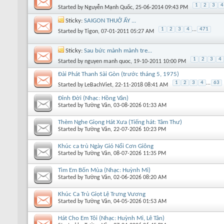
1
2
3
4
Started by
Nguyễn Mạnh Quốc
, 25-06-2014 09:43 PM
Sticky:
SAIGON THUỞ ẤY ...
1
2
3
4
...
471
Started by
Tigon
, 07-01-2011 05:27 AM
Sticky:
Sau bức mành mành tre...
1
2
3
4
Started by
nguyen manh quoc
, 19-10-2011 10:00 PM
Đài Phát Thanh Sài Gòn (trước tháng 5, 1975)
1
2
3
4
...
63
Started by
LeBachViet
, 22-11-2018 08:41 AM
Đỉnh Đời (Nhạc: Hồng Vân)
Started by
Tường Vân
, 03-08-2026 01:33 AM
Thèm Nghe Giọng Hát Xưa (Tiếng hát: Tâm Thư)
Started by
Tường Vân
, 22-07-2026 10:23 PM
Khúc ca trù Ngày Gió Nổi Cơn Giông
Started by
Tường Vân
, 08-07-2026 11:35 PM
Tìm Em Bốn Mùa (Nhạc: Huỳnh Mi)
Started by
Tường Vân
, 02-06-2026 08:20 AM
Khúc Ca Trù Giọt Lệ Trưng Vương
Started by
Tường Vân
, 04-05-2026 01:53 AM
Hát Cho Em Tôi (Nhạc: Huỳnh Mi, Lê Tân)