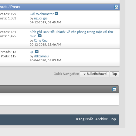
eads / Posts
hreads: 199
Gởi Webmaster
osts: 1,583
by
nguoi gia
04-12-2019,
08:45 AM
hreads: 131
Kính gởi Ban Điều hành: Về văn phong trong một vài thư
osts: 1,495
mục.
by
Càng Cua
20-12-2015,
12:46 AM
Threads: 13
QC
Posts: 115
by
dtkcamau
20-04-2020,
05:03 AM
Quick Navigation
Bulletin Board
Top
Trang Nhất
Archive
Top