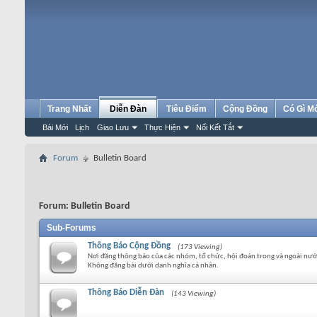
Trang Nhất
Diễn Đàn
Tiêu Điểm
Cộng Đồng
Có Gì M
Bài Mới
Lịch
Giao Lưu
Thực Hiện
Nối Kết Tắt
Forum
Bulletin Board
Forum:
Bulletin Board
Sub-Forums
Thông Báo Cộng Đồng
(173 Viewing)
Nơi đăng thông báo của các nhóm, tổ chức, hội đoàn trong và ngoài nướ
Không đăng bài dưới danh nghĩa cá nhân.
Thông Báo Diễn Đàn
(143 Viewing)