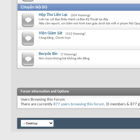
Chuyện Nội Bộ
Hộp Thư Liên Lạc
(304 Viewing)
Liên lạc với Ban Điều Hành và Ban Kỹ Thuật tại đây.
Nếu cần report, xin bấm nút hình tam giác dưới bài viết vi phạm Nội Quy
Viện Giám Sát
(152 Viewing)
Công bằng - Chính trực
Recycle Bin
(7 Viewing)
Nơi chứa những bài không nên đăng.
Forum Information and Options
Users Browsing this Forum
There are currently
877 users browsing this forum
. (0 members & 877 g