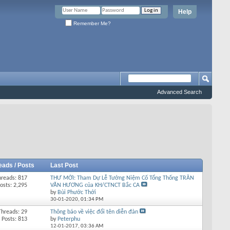
Help
Remember Me?
Advanced Search
eads / Posts
Last Post
hreads: 817
THƯ MỜI: Tham Dự Lễ Tưởng Niệm Cố Tổng Thống TRẦN
osts: 2,295
VĂN HƯƠNG của KH/CTNCT Bắc CA
by
Bùi Phước Thới
30-01-2020,
01:34 PM
Threads: 29
Thông báo về việc đổi tên diễn đàn
Posts: 813
by
Peterphu
12-01-2017,
03:36 AM