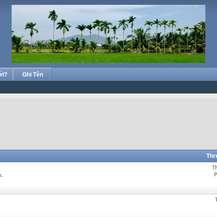
ới?
Ghi Tên
Thr
T
P
c.