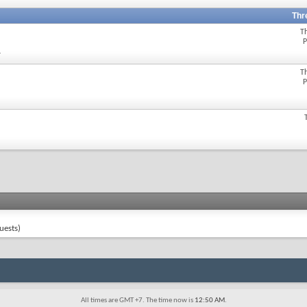
Thr
T
P
.
T
P
uests)
All times are GMT +7. The time now is
12:50 AM
.