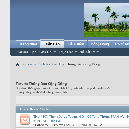
Trang Nhất
Diễn Đàn
Tiêu Điểm
Cộng Đồng
Có Gì M
Bài Mới
Lịch
Giao Lưu
Thực Hiện
Nối Kết Tắt
Forum
Bulletin Board
Thông Báo Cộng Đồng
Forum:
Thông Báo Cộng Đồng
Nơi đăng thông báo của các nhóm, tổ chức, hội đoàn trong và ngoài nước.
Không đăng bài dưới danh nghĩa cá nhân.
Title
/
Thread Starter
THƯ MỜI: Tham Dự Lễ Tưởng Niệm Cố Tổng Thống TRẦN VĂN
KH/CTNCT Bắc CA
Started by
Bùi Phước Thới
, 30-01-2020 01:34 PM