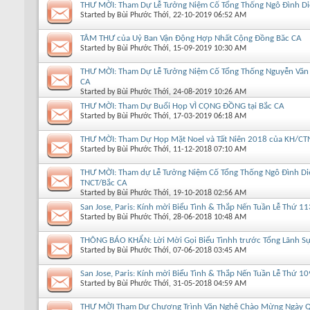
THƯ MỜI: Tham Dự Lễ Tưởng Niệm Cố Tổng Thống Ngô Đình D
Started by
Bùi Phước Thới
, 22-10-2019 06:52 AM
TÂM THƯ của Uỷ Ban Vận Động Hợp Nhất Cộng Đồng Băc CA
Started by
Bùi Phước Thới
, 15-09-2019 10:30 AM
THƯ MỜI: Tham Dự Lễ Tưởng Niệm Cố Tổng Thống Nguyễn Văn
CA
Started by
Bùi Phước Thới
, 24-08-2019 10:26 AM
THƯ MỜI: Tham Dự Buổi Họp VÌ CỘNG ĐỒNG tại Bắc CA
Started by
Bùi Phước Thới
, 17-03-2019 06:18 AM
THƯ MỜI: Tham Dự Họp Mặt Noel và Tất Niên 2018 của KH/CT
Started by
Bùi Phước Thới
, 11-12-2018 07:10 AM
THƯ MỜI: Tham dự Lễ Tưởng Niệm Cố Tổng Thống Ngô Đình Di
TNCT/Bắc CA
Started by
Bùi Phước Thới
, 19-10-2018 02:56 AM
San Jose, Paris: Kính mời Biểu Tình & Thắp Nến Tuần Lễ Thứ 11
Started by
Bùi Phước Thới
, 28-06-2018 10:48 AM
THÔNG BÁO KHẨN: Lời Mời Gọi Biểu Tìnhh trước Tổng Lãnh Sự 
Started by
Bùi Phước Thới
, 07-06-2018 03:45 AM
San Jose, Paris: Kính mời Biểu Tình & Thắp Nến Tuần Lễ Thứ 10
Started by
Bùi Phước Thới
, 31-05-2018 04:59 AM
THƯ MỜI Tham Dự Chương Trình Văn Nghệ Chào Mừng Ngày 