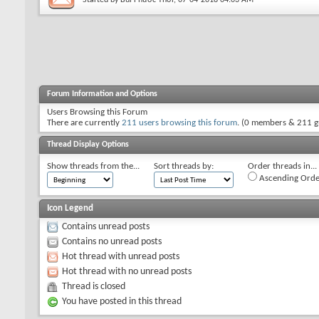
Forum Information and Options
Users Browsing this Forum
There are currently
211 users browsing this forum
. (0 members & 211 g
Thread Display Options
Show threads from the...
Sort threads by:
Order threads in...
Ascending Orde
Icon Legend
Contains unread posts
Contains no unread posts
Hot thread with unread posts
Hot thread with no unread posts
Thread is closed
You have posted in this thread