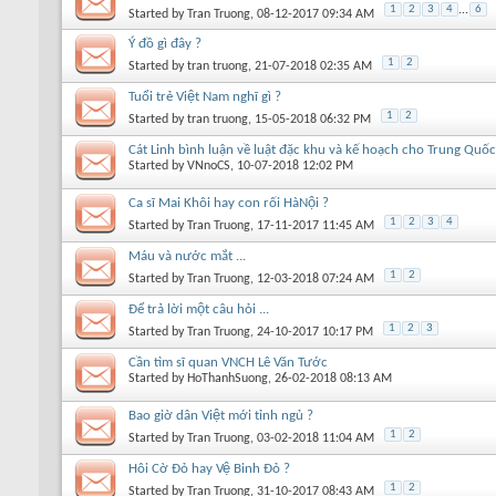
1
2
3
4
...
6
Started by
Tran Truong
, 08-12-2017 09:34 AM
Ý đồ gì đây ?
1
2
Started by
tran truong
, 21-07-2018 02:35 AM
Tuổi trẻ Việt Nam nghĩ gì ?
1
2
Started by
tran truong
, 15-05-2018 06:32 PM
Cát Linh bình luận về luật đặc khu và kế hoạch cho Trung Quố
Started by
VNnoCS
, 10-07-2018 12:02 PM
Ca sĩ Mai Khôi hay con rối HàNội ?
1
2
3
4
Started by
Tran Truong
, 17-11-2017 11:45 AM
Máu và nước mắt ...
1
2
Started by
Tran Truong
, 12-03-2018 07:24 AM
Để trả lời một câu hỏi ...
1
2
3
Started by
Tran Truong
, 24-10-2017 10:17 PM
Cần tìm sĩ quan VNCH Lê Văn Tước
Started by
HoThanhSuong
, 26-02-2018 08:13 AM
Bao giờ dân Việt mới tỉnh ngủ ?
1
2
Started by
Tran Truong
, 03-02-2018 11:04 AM
Hôi Cờ Đỏ hay Vệ Binh Đỏ ?
1
2
Started by
Tran Truong
, 31-10-2017 08:43 AM