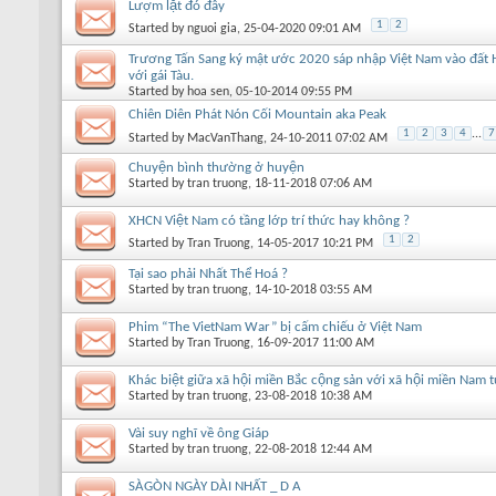
Lượm lặt đó đây
1
2
Started by
nguoi gia
, 25-04-2020 09:01 AM
Trương Tấn Sang ký mật ước 2020 sáp nhập Việt Nam vào đất 
với gái Tàu.
Started by
hoa sen
, 05-10-2014 09:55 PM
Chiên Diên Phát Nón Cối Mountain aka Peak
1
2
3
4
...
7
Started by
MacVanThang
, 24-10-2011 07:02 AM
Chuyện bình thường ở huyện
Started by
tran truong
, 18-11-2018 07:06 AM
XHCN Việt Nam có tầng lớp trí thức hay không ?
1
2
Started by
Tran Truong
, 14-05-2017 10:21 PM
Tại sao phải Nhất Thể Hoá ?
Started by
tran truong
, 14-10-2018 03:55 AM
Phim “The VietNam War” bị cấm chiếu ở Việt Nam
Started by
Tran Truong
, 16-09-2017 11:00 AM
Khác biệt giữa xã hội miền Bắc cộng sản với xã hội miền Nam 
Started by
tran truong
, 23-08-2018 10:38 AM
Vài suy nghĩ về ông Giáp
Started by
tran truong
, 22-08-2018 12:44 AM
SÀGÒN NGÀY DÀI NHẤT _ D A