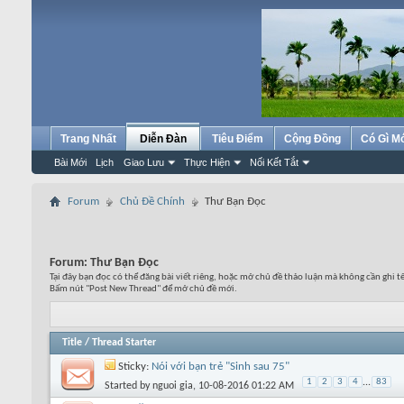
Trang Nhất
Diễn Đàn
Tiêu Điểm
Cộng Đồng
Có Gì M
Bài Mới
Lịch
Giao Lưu
Thực Hiện
Nối Kết Tắt
Forum
Chủ Đề Chính
Thư Bạn Đọc
Forum:
Thư Bạn Đọc
Tại đây bạn đọc có thể đăng bài viết riêng, hoặc mở chủ đề thảo luận mà không cần ghi t
Bấm nút "Post New Thread" để mở chủ đề mới.
Title
/
Thread Starter
Sticky:
Nói với bạn trẻ "Sinh sau 75"
1
2
3
4
...
83
Started by
nguoi gia
, 10-08-2016 01:22 AM