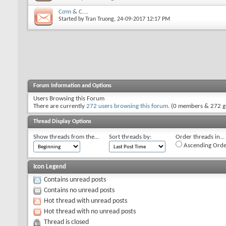
Cơm & C....
Started by
Tran Truong
, 24-09-2017 12:17 PM
Forum Information and Options
Users Browsing this Forum
There are currently
272 users browsing this forum
. (0 members & 272 g
Thread Display Options
Show threads from the...
Sort threads by:
Order threads in...
Ascending Orde
Icon Legend
Contains unread posts
Contains no unread posts
Hot thread with unread posts
Hot thread with no unread posts
Thread is closed