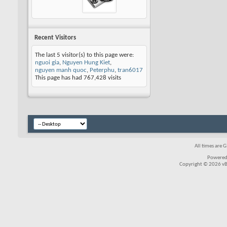
Recent Visitors
The last 5 visitor(s) to this page were:
nguoi gia
,
Nguyen Hung Kiet
,
nguyen manh quoc
,
Peterphu
,
tran6017
This page has had
767,428
visits
All times are 
Powered
Copyright © 2026 vBul