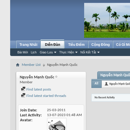
Trang Nhất
Diễn Đàn
Tiêu Điểm
Cộng Đồng
Có Gì M
Bài Mới
Lịch
Giao Lưu
Thực Hiện
Nối Kết Tắt
Member List
Nguyễn Mạnh Quốc
Nguyễn Mạnh Quốc'
Nguyễn Mạnh Quốc
Member
All
Nguyễn Mạnh Quố
Find latest posts
Find latest started threads
No Recent Activity
Join Date
25-03-2011
Last Activity
13-07-2023
01:48 AM
Avatar