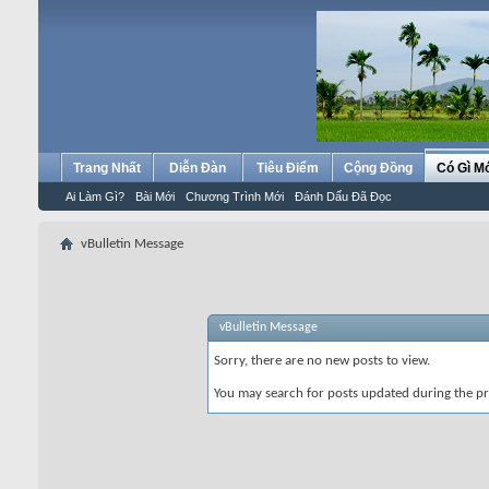
Trang Nhất
Diễn Đàn
Tiêu Điểm
Cộng Đồng
Có Gì M
Ai Làm Gì?
Bài Mới
Chương Trình Mới
Đánh Dấu Đã Đọc
vBulletin Message
vBulletin Message
Sorry, there are no new posts to view.
You may search for posts updated during the p