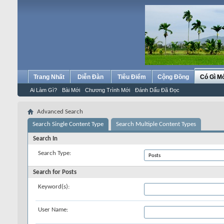
Trang Nhất
Diễn Đàn
Tiêu Điểm
Cộng Đồng
Có Gì M
Ai Làm Gì?
Bài Mới
Chương Trình Mới
Đánh Dấu Đã Đọc
Advanced Search
Search Single Content Type
Search Multiple Content Types
Search In
Search Type:
Search for Posts
Keyword(s):
User Name: