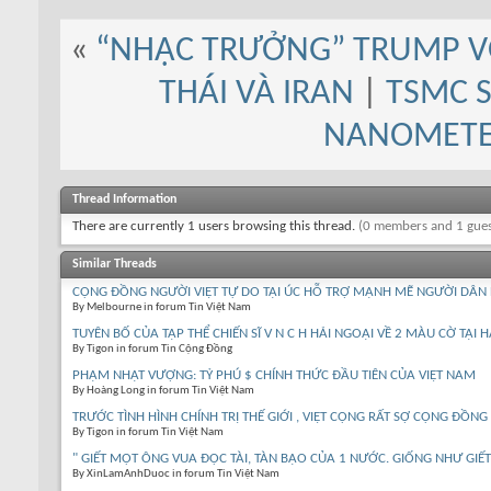
«
“NHẠC TRƯỞNG” TRUMP VỚ
THÁI VÀ IRAN
|
TSMC S
NANOMETER
Thread Information
There are currently 1 users browsing this thread.
(0 members and 1 gues
Similar Threads
CỘNG ĐỒNG NGƯỜI VIỆT TỰ DO TẠI ÚC HỖ TRỢ MẠNH MẼ NGƯỜI DÂN
By Melbourne in forum Tin Việt Nam
TUYÊN BỐ CỦA TẬP THỂ CHIẾN SĨ V N C H HẢI NGOẠI VỀ 2 MÀU CỜ TẠI
By Tigon in forum Tin Cộng Đồng
PHẠM NHẬT VƯỢNG: TỶ PHÚ $ CHÍNH THỨC ĐẦU TIÊN CỦA VIỆT NAM
By Hoàng Long in forum Tin Việt Nam
TRƯỚC TÌNH HÌNH CHÍNH TRỊ THẾ GIỚI , VIỆT CỘNG RẤT SỢ CỘNG ĐỒNG
By Tigon in forum Tin Việt Nam
" GIẾT MỘT ÔNG VUA ĐỘC TÀI, TÀN BẠO CỦA 1 NƯỚC. GIỐNG NHƯ GIẾ
By XinLamAnhDuoc in forum Tin Việt Nam