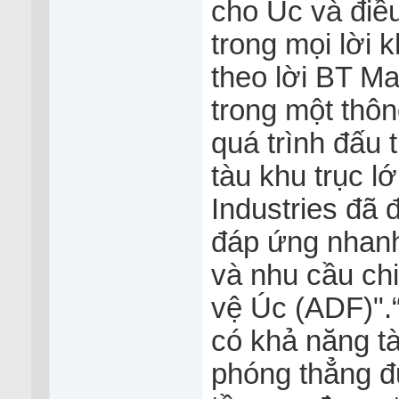
cho Úc và điều
trong mọi lời
theo lời BT M
trong một thôn
quá trình đấu 
tàu khu trục 
Industries đã 
đáp ứng nhanh
và nhu cầu ch
vệ Úc (ADF)".“
có khả năng tà
phóng thẳng đ