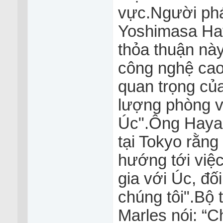
vực.Người phá
Yoshimasa Hay
thỏa thuận này
công nghệ cao
quan trọng củ
lượng phòng v
Úc".Ông Hayas
tại Tokyo rằng
hướng tới việ
gia với Úc, đố
chúng tôi".Bộ
Marles nói: “C