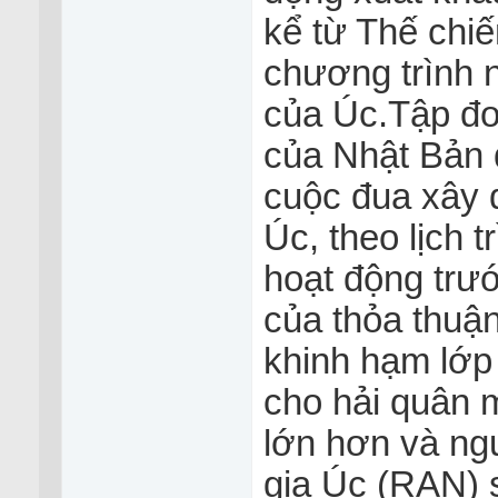
kể từ Thế chiế
chương trình 
của Úc.Tập đo
của Nhật Bản 
cuộc đua xây 
Úc, theo lịch 
hoạt động trư
của thỏa thuậ
khinh hạm lớp 
cho hải quân 
lớn hơn và ng
gia Úc (RAN) 