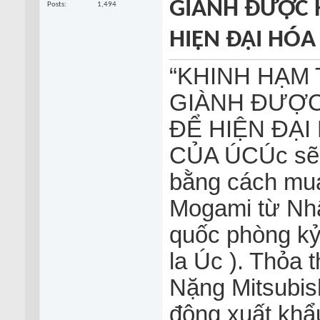
GIÀNH ĐƯỢC 
Posts
1,494
HIỆN ĐẠI HÓA
“KHINH HẠM 
GIÀNH ĐƯỢC
ĐỂ HIỆN ĐẠI
CỦA ÚC
Úc sẽ
bằng cách mua
Mogami từ Nhậ
quốc phòng kỷ 
la Úc ). Thỏa
Nặng Mitsubis
động xuất khẩ