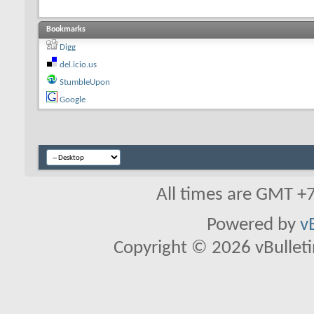
Bookmarks
Digg
del.icio.us
StumbleUpon
Google
All times are GMT +
Powered by
v
Copyright © 2026 vBulletin 