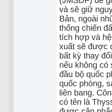
(JMSDF) để giả
và sẽ giữ ngu
Bản, ngoài nhữ
thống chiến đ
tích hợp và h
xuất sẽ được 
bất kỳ thay đ
nếu không có 
đầu bộ quốc p
quốc phòng, s
liên bang. Cô
có tên là Thy
được cân nhắc