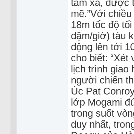
tầm xa, được 
mẽ.”Với chiều
18m tốc độ tối
dặm/giờ) tàu 
động lên tới 1
cho biết: “Xét
lịch trình gia
người chiến t
Úc Pat Conroy 
lớp Mogami đứ
trong suốt vòn
duy nhất, tro