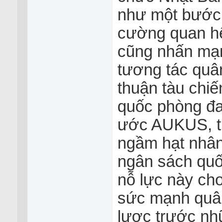
như một bước t
cường quan hệ
cũng nhấn mạn
tương tác quâ
thuận tàu chi
quốc phòng đa
ước AUKUS, t
ngầm hạt nhân
ngân sách quố
nỗ lực này ch
sức mạnh quân
lược trước nh