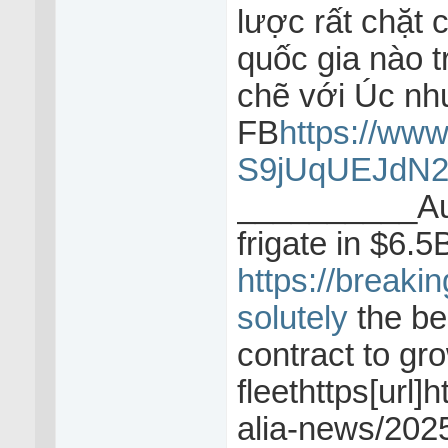
lược rất chặt
quốc gia nào tr
chẽ với Úc nh
FB
https://www
S9jUqUEJdN2
__________Aus
frigate in $6.5
https://breaki
solutely
the be
contract to gr
fleethttps[url
alia-news/2025