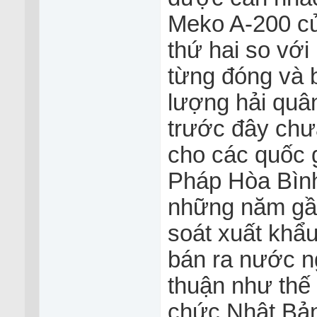
Meko A-200 của
thứ hai so vớ
từng đóng và b
lượng hải quân
trước đây chư
cho các quốc g
Pháp Hòa Bình
những năm gần
soát xuất khẩu
bán ra nước ng
thuận như thế
chức Nhật Bản