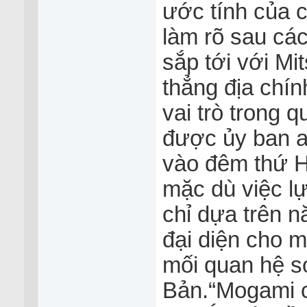
ước tính của c
làm rõ sau cá
sắp tới với Mi
thẳng địa chín
vai trò trong 
được ủy ban a
vào đêm thứ H
mặc dù việc lự
chỉ dựa trên 
đại diện cho m
mối quan hệ s
Bản.“Mogami c