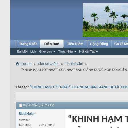
Trang Nhất
Diễn Đàn
Tiêu Điểm
Cộng Đồng
Có Gì M
Bài Mới
Lịch
Giao Lưu
Thực Hiện
Nối Kết Tắt
Forum
Chủ Đề Chính
Tin Thế Giới
“KHINH HẠM TỐT NHẤT” CỦA NHẬT BẢN GIÀNH ĐƯỢC HỢP ĐỒNG 6,5 T
Thread:
“KHINH HẠM TỐT NHẤT” CỦA NHẬT BẢN GIÀNH ĐƯỢC HỢP Đ
08-08-2025,
03:20 AM
BlackHole
“KHINH HẠM 
Member
Join Date
27-12-2017