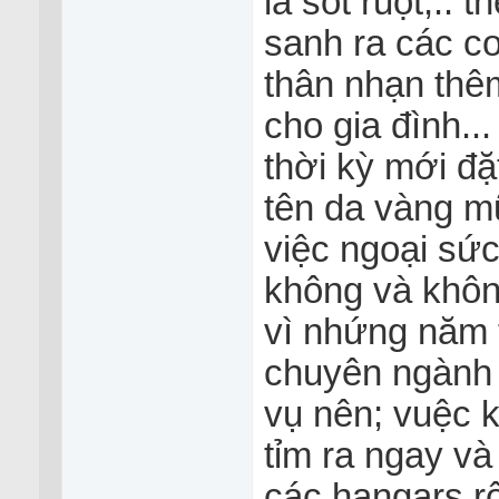
là sót ruột;..
sanh ra các co
thân nhạn thêm
cho gia đình...
thời kỳ mới đặ
tên da vàng m
việc ngoại sứ
không và khôn
vì nhứng năm 
chuyên ngành 
vụ nên; vuệc k
tỉm ra ngay v
các hangars r