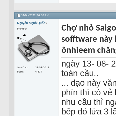
14-08-2022,
02:03 AM
Nguyễn Mạnh Quốc
Chợ nhỏ Saigo
Member
sofftware này
ônhieem chăng
ngày 13- 08- 2
Join Date
25-03-2011
toàn cầu..
Posts
4,374
... dạo này vă
phín thì có vẻ
nhu cầu thì n
bếp đỏ lửa 3 lầ