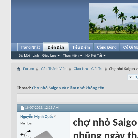
Trang Nhất
Diễn Đàn
Tiêu Điểm
Cộng Đồng
Có Gì M
Bài Mới
Lịch
Giao Lưu
Thực Hiện
Nối Kết Tắt
Forum
Góc Thành Viên
Giao Lưu - Giải Trí
Chợ nhỏ Saigon v
Pa
Thread:
Chợ nhỏ Saigon và niềm nhớ không tên
16-07-2022,
12:15 AM
Nguyễn Mạnh Quốc
chợ nhỏ Saigo
Member
nhũng ngày thá