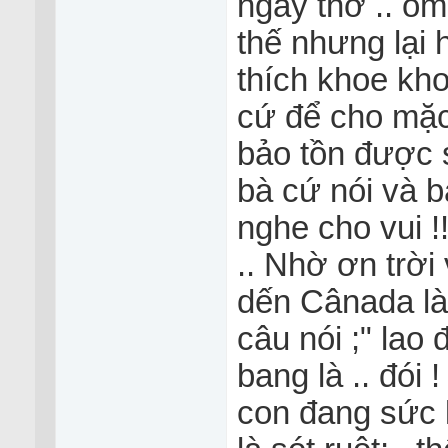
ngây thơ .. ôm
thế nhưng lại 
thích khoe kho
cứ để cho mặc
bảo tồn được 
bà cứ nói và b
nghe cho vui !
.. Nhờ ơn trời
dến Cânada là
câu nói ;" lao
bang là .. đói 
con đang sức l