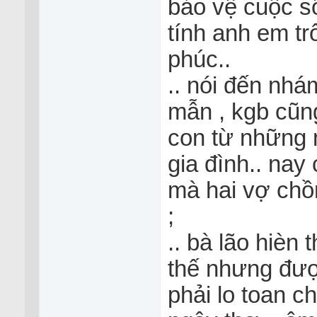
bảo vệ cuộc s
tính anh em tr
phúc..
.. nói đến nhá
mẫn , kgb cũn
con từ những 
gia đình.. nay 
mà hai vợ chồn
;
.. bà lão hièn 
thế nhưng đượ
phải lo toan c