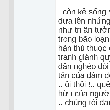
. còn kẻ sống 
dưa lên nhứng
như tri ân tưở
trong bão loạn
hận thù thuọc
tranh giành quy
dân nghèo đói
tân của đám độ
.. ôi thôi !.. 
hữu của người
.. chúng tôi đau