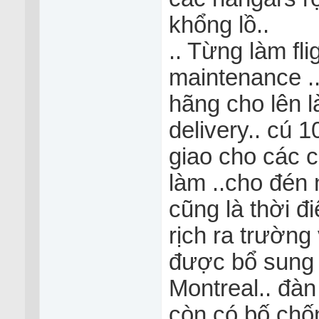
khổng lồ..
.. Từng làm fl
maintenance ..
hãng cho lên 
delivery.. cú 1
giao cho các c
làm ..cho đén 
cũng là thời đ
rịch ra trường
được bổ sung t
Montreal.. đàn
còn có bố chốn