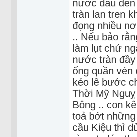
nươc dâu dến từ
tràn lan tren 
đọng nhiều nơi
.. Nếu bảo rằn
làm lụt chứ ng
nước tràn đầy 
ống quần vén ca
kéo lê bước ch
Thời Mỹ Nguỵ 
Bông .. con kê
toả bớt những
cầu Kiệu thì 