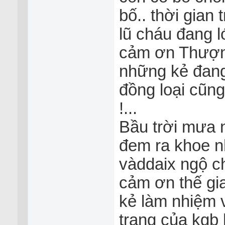
bố.. thời gian
lũ cháu đang lớ
cảm ơn Thượng
những kẻ đang
đồng loại cũng
!...
Bầu trời mưa 
đem ra khoe n
vàddaix ngộ ch
cảm ơn thế gi
kẻ làm nhiệm v
trạng của kgb