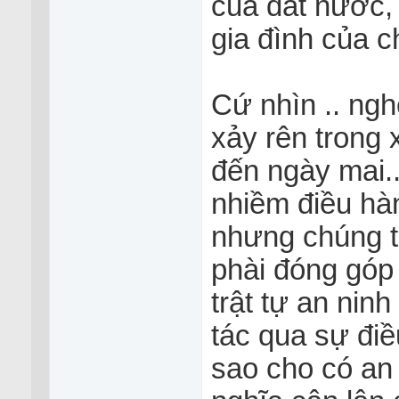
của đất nước,
gia đình của c
Cứ nhìn .. ng
xảy rên trong 
đến ngày mai.
nhiềm điều hàn
nhưng chúng t
phài đóng góp 
trật tự an nin
tác qua sự đi
sao cho có an 