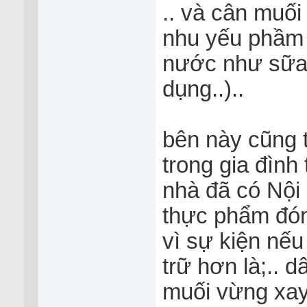
.. và cân muố
nhu yếu phầm 
nước như sữa 
dụng..)..
bên này cũng t
trong gia đình
nhà đã có Nội 
thực phẩm đóng
vì sự kiện nếu 
trữ hơn là;.. 
muối vừng xay 