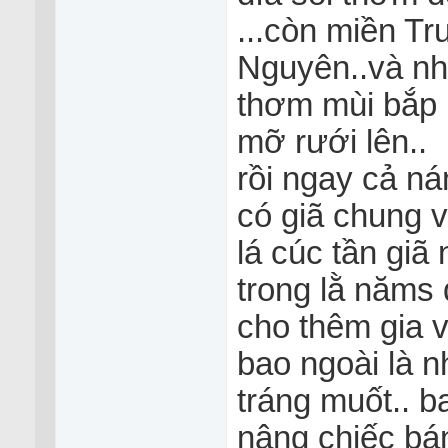
...còn miền Tr
Nguyên..và nhữ
thơm mùi bắp 
mỡ rưới lên..
rồi ngay cả ná
có giã chung v
lá cúc tần gi
trong lằ năms 
cho thêm gia vị
bao ngoài là n
tráng muốt.. 
nâng chiếc bá