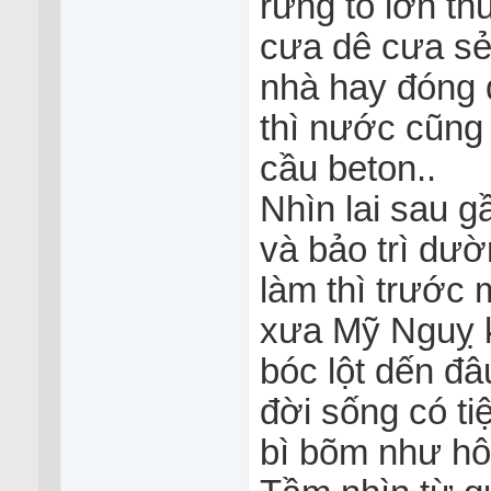
rừng to lớn t
cưa dê cưa sẻ
nhà hay đóng 
thì nước cũng
cầu beton..
Nhìn lai sau g
và bảo trì dườn
làm thì trước 
xưa Mỹ Nguỵ k
bóc lột dến đ
đời sống có ti
bì bõm như hô