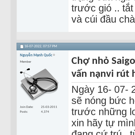
trước gió .. tắ
và cúi đầu chà
16-07-2022,
07:57 PM
Nguyễn Mạnh Quốc
Chợ nhỏ Saigo
Member
vấn nạnvi rút 
Ngày 16- 07- 2
sẽ nóng bức h
Join Date
25-03-2011
trước những lo 
Posts
4,374
xin hãy tự mìn
đang cứ trú.. 