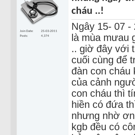
cháu ..!
Ngây 15- 07 - 
Join Date
25-03-2011
là mùa mưau g
Posts
4,374
.. giờ đây với 
cuối cùng để t
đàn con cháu 
của cảnh ngườ
con cháu thì t
hiền có đứa th
nhưng nhờ ơn
kgb đều có côn