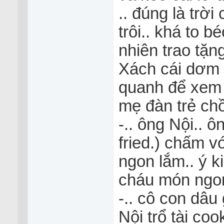
.. đúng là trời
trôi.. khá to 
nhiên trao tặng
Xách cái dơm 
quanh để xem c
mẹ đàn trẻ chồ
-.. ông Nội.. ô
fried.) chấm 
ngon lắm.. ý 
cháu món ngo
-.. cô con dâu 
Nội trổ tài cook