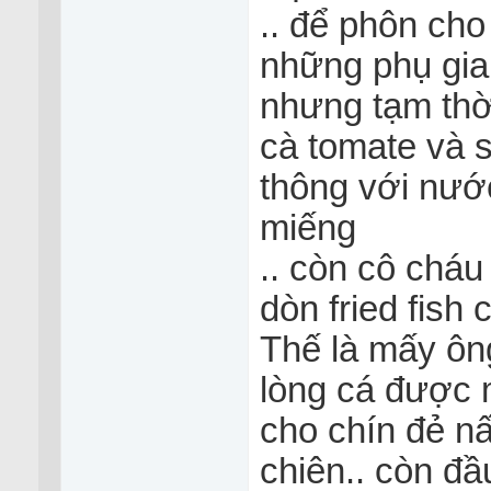
.. để phôn ch
những phụ gia
nhưng tạm thời
cà tomate và 
thông với nướ
miếng
.. còn cô cháu 
dòn fried fish
Thế là mấy ông
lòng cá được 
cho chín đẻ n
chiên.. còn đầu