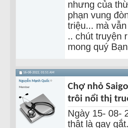
nhưng của thừ
phạn vung đòn
triệu... mà vẫn
.. chút truyện
mong quý Bạn 
16-08-2022,
01:51 AM
Nguyễn Mạnh Quốc
Chợ nhỏ Saigo
Member
trôi nổi thị tr
Ngày 15- 08- 
thật là gay gắt