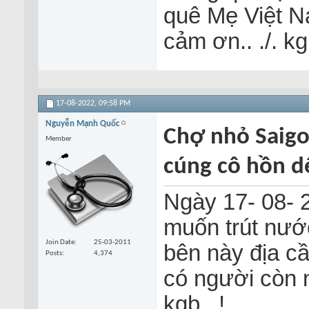
quê Mẹ Việt N
cảm ơn.. ./. k
17-08-2022,
09:58 PM
Nguyễn Mạnh Quốc
Chợ nhỏ Saigo
Member
cúng cô hồn d
Ngày 17- 08- 2
muốn trút nướ
Join Date
25-03-2011
bên này địa c
Posts
4,374
có người còn 
kgb ..!