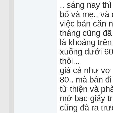
.. sáng nay th
bố và mẹ.. và
việc bán căn 
tháng cũng đã
là khoảng trên
xuống dưới 60
thôi...
già cả như vợ
80.. mà bán đi
từ thiện và ph
mớ bạc giấy tr
cũng đã ra tr