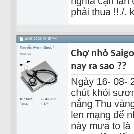
nghĩa cận lân 
phải thua !!./. 
16-08-2022,
09:18 PM
Nguyễn Mạnh Quốc
Chợ nhỏ Saigo
Member
nay ra sao ??
Ngày 16- 08- 2
chút khói sươ
Join Date
25-03-2011
nắng Thu vàng
Posts
4,374
len mạng để n
này mưa to là 