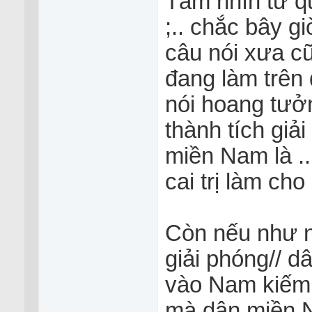
Tầm nhìn từ qu
;.. chắc bây 
câu nói xưa cũ
đang làm trên
nói hoang tư
thành tích giải
miền Nam là ..
cai trị làm cho
Còn nếu như nh
giải phóng// d
vào Nam kiếm 
mà dân miền 