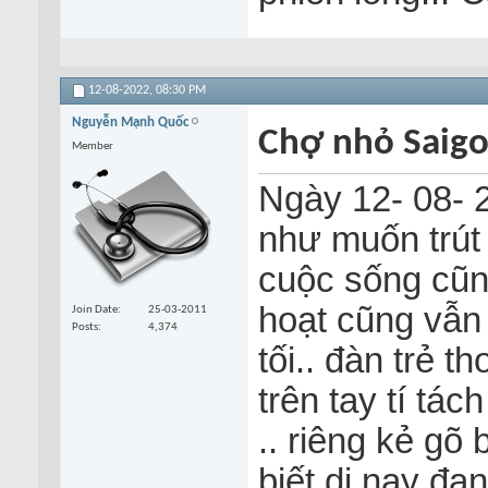
12-08-2022,
08:30 PM
Nguyễn Mạnh Quốc
Chợ nhỏ Saigo
Member
Ngày 12- 08- 2
như muốn trút 
cuộc sống cũng
hoạt cũng vẫn
Join Date
25-03-2011
Posts
4,374
tối.. đàn trẻ t
trên tay tí tách
.. riêng kẻ gõ
biết di nay đa