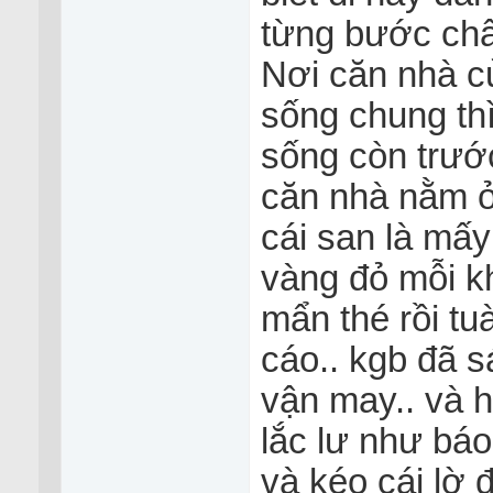
từng bước châ
Nơi căn nhà c
sống chung th
sống còn trướ
căn nhà nằm ở 
cái san là mấy
vàng đỏ mỗi kh
mẩn thé rồi tu
cáo.. kgb đã s
vận may.. và h
lắc lư như báo
và kéo cái lờ 