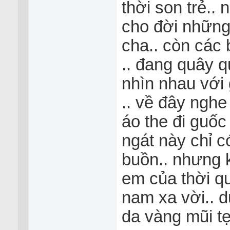
thời son trẻ..
cho đời những
cha.. còn các 
.. đang quây q
nhìn nhau với 
.. về đây nghe
áo the đi guốc
ngát này chỉ có
buồn.. nhưng k
em của thời q
nam xa vời.. 
da vàng mũi tẹ