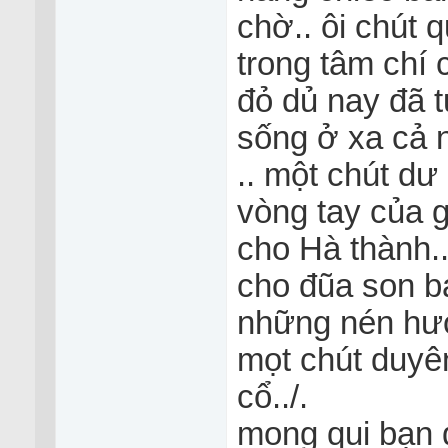
chờ.. ôi chút
trong tâm chí
đỏ dủ nay đã tu
sống ở xa cả n
.. một chút dư
vòng tay của g
cho Hà thành..
cho đũa son bá
những nén hư
mọt chút duyê
cổ../.
mong qui bạn 