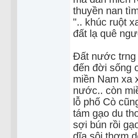
thuyền nan tì
".. khúc ruột 
đất lạ quê ngườ
Đất nước trng 
đến đời sống c
miền Nam xa x
nước.. còn miề
lỗ phố Cò cũn
tám gạo du th
sợi bún rồi g
dĩa sôi thơm d