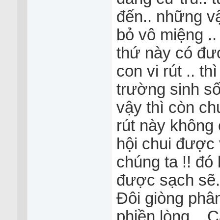
đến.. những v
bỏ vô miệng ..
thứ này có đư
con vi rút .. t
trường sinh số
vậy thì còn ch
rút này không 
hội chui được 
chúng ta !! đó
được sạch sẽ..
Đôi giòng phâ
phiền lòng... 