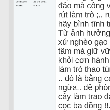
Join Date
25-03-2011
đảo mà công vi
Posts
4,374
rút làm trò ;.. 
hãy bình tĩnh t
Từ ảnh hưởng 
xứ nghèo gạo 
tâm mà giữ vữ
khỏi cơn hành 
làm trò thao tú
.. đó là bằng 
ngừa.. đề phòn
cây làm trao đ
cọc ba dồng !!