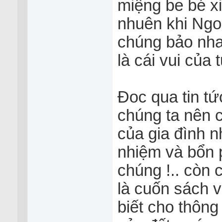
miệng be bé xi
nhuên khi Ngoại
chúng bảo nhau
là cái vui của t
Đoc qua tin tức
chúng ta nên 
của gia đình n
nhiệm và bổn 
chúng !.. còn
là cuốn sách v
biết cho thông