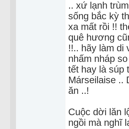
.. xứ lạnh tr
sống bắc kỳ th
xa mất rồi !! 
quê hương cũn
!!.. hãy làm d
nhấm nháp so 
tết hay là súp
Márseilaise .
ăn ..!
Cuộc dời lăn l
ngồi mà nghĩ l