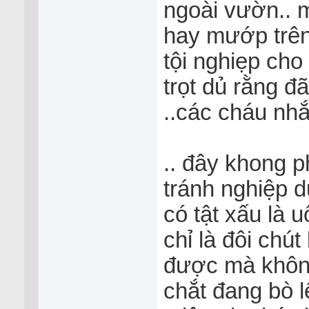
ngoài vườn.. 
hay mướp trên g
tội nghiẹp cho
trọt dủ rằng đ
..các cháu nhắ
.. đây khong p
tránh nghiệp d
có tật xấu là u
chỉ là đôi chú
được mà không 
chắt đang bò l