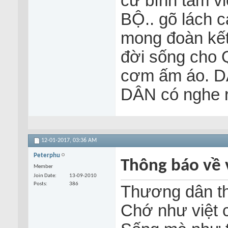
cứ bình tâm 
BỘ.. gõ lách 
mong đoàn kế
đời sống cho
cơm ấm áo. DÂ
DÂN có nghe rõ 
12-01-2017,
03:36 AM
Peterphu
Thông báo về v
Member
Join Date
13-09-2010
Posts
386
Thương dân thì
Chớ như việt 