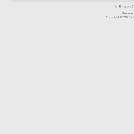
All times are 
Powered
Copyright © 2026 vBul