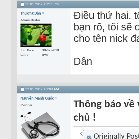
11-01-2017,
03:11 PM
Điều thứ hai, 
Thương Dân
Administrator
bạn rõ, tôi sẽ
cho tên nick đ
Join Date
30-07-2010
Posts
898
Dân
12-01-2017,
03:00 AM
Nguyễn Mạnh Quốc
Thông báo về 
Member
chủ !
Originally Po