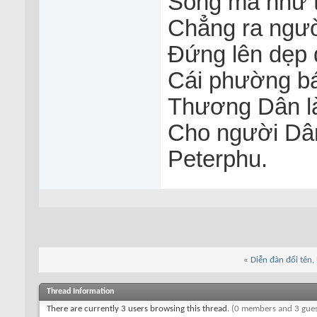
Sống mà như t
Chẳng ra ngườ
Đứng lên dẹp 
Cái phường ba
Thương Dân là 
Cho người Dân 
Peterphu.
«
Diễn đàn đổi tên,
Thread Information
There are currently 3 users browsing this thread.
(0 members and 3 gues