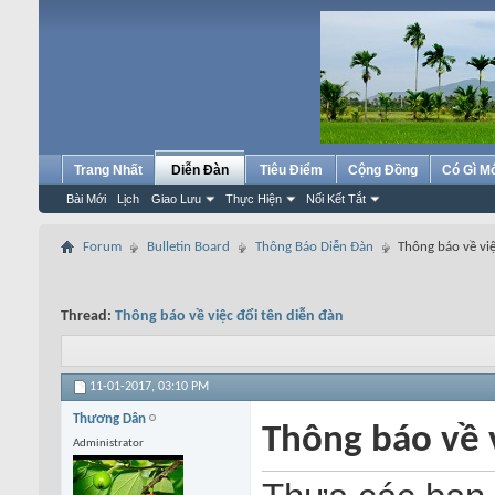
Trang Nhất
Diễn Đàn
Tiêu Điểm
Cộng Đồng
Có Gì M
Bài Mới
Lịch
Giao Lưu
Thực Hiện
Nối Kết Tắt
Forum
Bulletin Board
Thông Báo Diễn Đàn
Thông báo về việ
Thread:
Thông báo về việc đổi tên diễn đàn
11-01-2017,
03:10 PM
Thương Dân
Thông báo về 
Administrator