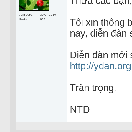
Thưa các bạn,
Join Date
30-07-2010
Tôi xin thông 
Posts
898
nay, diễn đàn 
Diễn đàn mới 
http://ydan.org
Trân trọng,
NTD