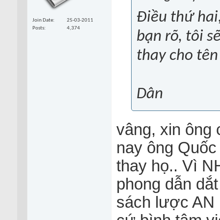
Điều thứ hai
Join Date
25-03-2011
Posts
4,374
bạn rõ, tôi 
thay cho tên
Dân
vâng, xin ông 
nay ông Quốc 
thay họ.. Vì
phong dẫn dắ
sách lược AN