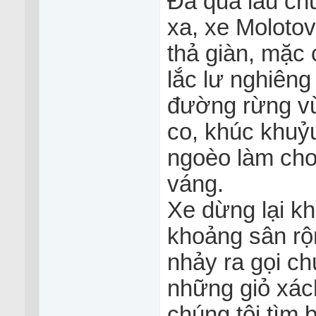
Đã quá lâu ch
xa, xe Molotov
thả giàn, mặc 
lắc lư nghiêng
đường rừng vừ
co, khúc khuỷu
ngoèo làm cho
váng.
Xe dừng lại kh
khoảng sân rộ
nhảy ra gọi c
những giỏ xách
chúng tôi tìm 