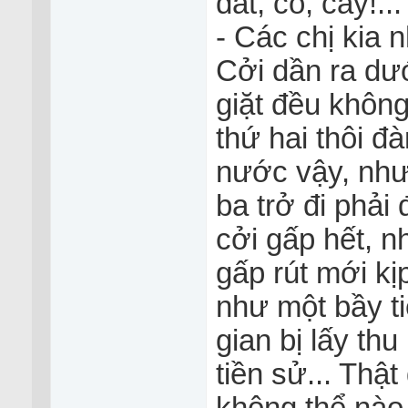
đất, cỏ, cây!...
- Các chị kia n
Cởi dần ra dư
giặt đều khôn
thứ hai thôi đ
nước vậy, như
ba trở đi phải 
cởi gấp hết, n
gấp rút mới kị
như một bầy ti
gian bị lấy th
tiền sử... Thậ