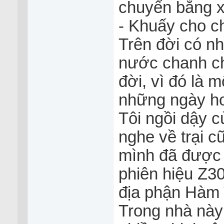
chuyển bằng xe
- Khuấy cho ch
Trên đời có n
nước chanh ch
đời, vì đó là 
những ngày ho
Tôi ngồi dậy c
nghe về trại cũ
mình đã được 
phiên hiệu Z3
địa phận Hàm 
Trong nhà này