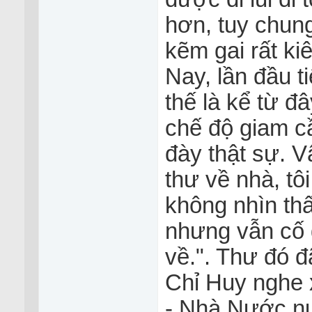
hơn, tuy chung
kẽm gai rất ki
Nay, lần đầu t
thế là kể từ đ
chế độ giam c
đày thật sự. V
thư về nhà, tô
không nhìn thấ
nhưng vẫn cố 
về.". Thư đó đã
Chỉ Huy nghe 
- Nhà Nước nu