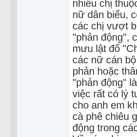
nhiều chị thuộ
nữ dân biểu, 
các chị vượt b
"phản động", 
mưu lật đổ "C
các nữ cán bộ,
phản hoặc thâ
"phản động" l
việc rất có lý
cho anh em kh
cà phê chiêu g
động trong cá