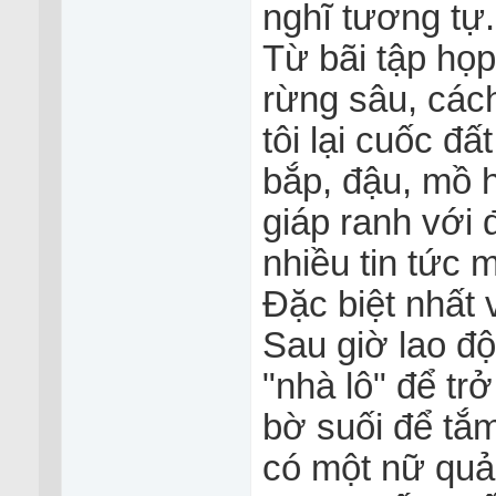
nghĩ tương tự.
Từ bãi tập họp
rừng sâu, các
tôi lại cuốc đấ
bắp, đậu, mồ h
giáp ranh với 
nhiều tin tức m
Đặc biệt nhất v
Sau giờ lao đ
"nhà lô" để tr
bờ suối để tắm
có một nữ quả