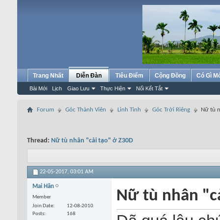
Trang Nhất
Diễn Đàn
Tiêu Điểm
Cộng Đồng
Có Gì M
Bài Mới
Lịch
Giao Lưu
Thực Hiện
Nối Kết Tắt
Forum
Góc Thành Viên
Linh Tinh
Góc Trời Riêng
Nữ tù n
Thread:
Nữ tù nhân "cải tạo" ở Z30D
22-05-2017,
03:01 AM
Mai Hân
Nữ tù nhân "c
Member
Join Date
12-08-2010
Posts
168