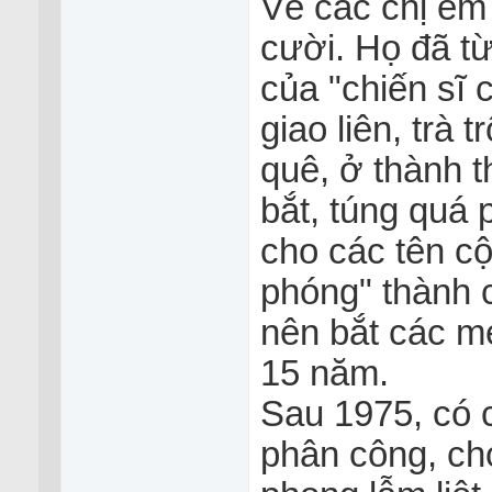
Về các chị em 
cười. Họ đã từ
của "chiến sĩ 
giao liên, trà
quê, ở thành 
bắt, túng quá 
cho các tên cộ
phóng" thành 
nên bắt các mẹ
15 năm.
Sau 1975, có 
phân công, ch