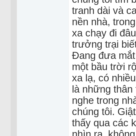
tranh dài và c
nền nhà, trong
xa chạy đi đâu
trưởng trại biế
Đang đưa mắt 
một bầu trời r
xa lạ, có nhiề
là những thân 
nghe trong nhà
chúng tôi. Giậ
thấy qua các 
nhìn ra, khôn