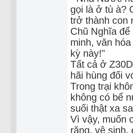
gọi là ở tù à?
trở thành con 
Chũ Nghĩa để 
minh, văn hóa 
kỳ này!"
Tất cả ở Z30D
hãi hùng đối v
Trong trại khô
không có bể n
suối thật xa s
Vì vậy, muốn 
răng, vệ sinh,