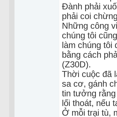
Đành phải xuố
phải coi chừng 
Những công vi
chúng tôi cũn
làm chúng tôi 
bằng cách phả
(Z30D).
Thời cuộc đã 
sa cơ, gánh c
tin tưởng rằn
lối thoát, nếu 
Ở mỗi trại tù,