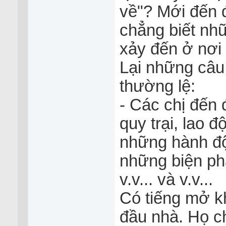
về"? Mới đến đ
chẳng biết nhữ
xảy đến ở nơi 
Lại những câu
thường lệ:
- Các chị đến 
quy trại, lao 
những hành độn
những biện phá
v.v... và v.v...
Có tiếng mở kh
đầu nhà. Họ ch