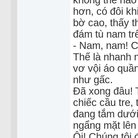
không thể nào
hơn, có đôi kh
bờ cao, thấy t
đám tù nam tr
- Nam, nam! Cá
Thế là nhanh n
vơ vội áo quần
như gấc.
Đã xong đâu! 
chiếc cầu tre,
đang tắm dưới 
ngẩng mặt lên 
Ôi! Chúng tôi đ