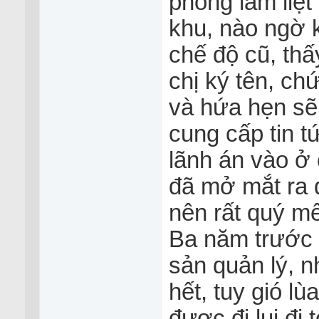
phong lẫm liệt
khu, nào ngờ k
chế độ cũ, th
chị ký tên, ch
và hứa hẹn sẽ 
cung cấp tin t
lãnh án vào ở 
đã mở mắt ra đ
nên rất quý mế
Ba năm trước 
sản quản lý, n
hết, tuy gió l
được đi lui đi 