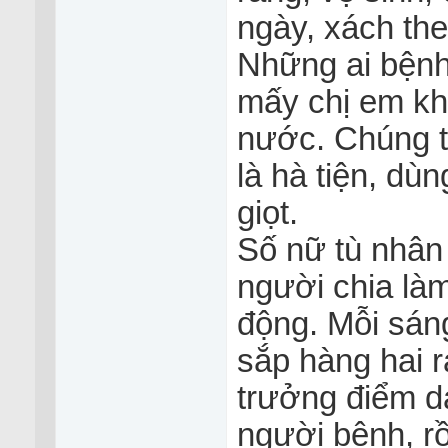
ngày, xách th
Những ai bệnh
mấy chị em kh
nước. Chúng t
là hà tiện, dùn
giọt.
Số nữ tù nhân 
người chia làm
động. Mỗi sáng
sắp hàng hai r
trưởng điểm da
người bệnh, rồ