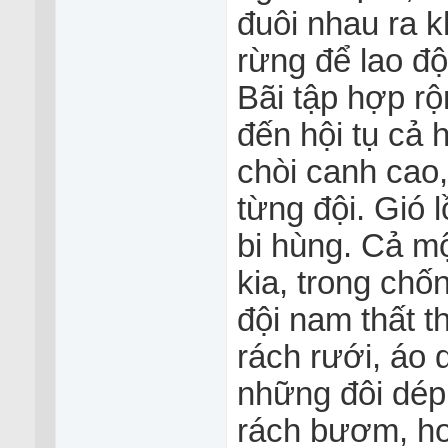
đuôi nhau ra kh
rừng để lao độ
Bãi tập hợp rộ
đến hội tụ cả 
chòi canh cao,
từng đội. Gió 
bi hùng. Cả m
kia, trong chố
đội nam thất t
rách rưới, áo 
những đôi dép
rách bươm, ho