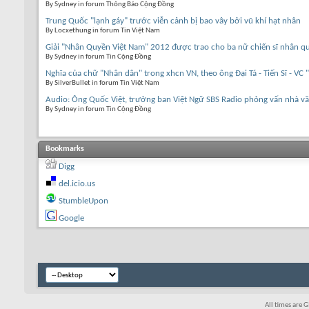
By Sydney in forum Thông Báo Cộng Đồng
Trung Quốc "lạnh gáy" trước viễn cảnh bị bao vây bởi vũ khí hạt nhân
By Locxethung in forum Tin Việt Nam
Giải "Nhân Quyền Việt Nam" 2012 được trao cho ba nữ chiến sĩ nhân q
By Sydney in forum Tin Cộng Đồng
Nghĩa của chữ "Nhân dân" trong xhcn VN, theo ông Đại Tá - Tiến Sĩ - VC
By SilverBullet in forum Tin Việt Nam
Audio: Ông Quốc Việt, trưởng ban Việt Ngữ SBS Radio phỏng vấn nhà v
By Sydney in forum Tin Cộng Đồng
Bookmarks
Digg
del.icio.us
StumbleUpon
Google
All times are 