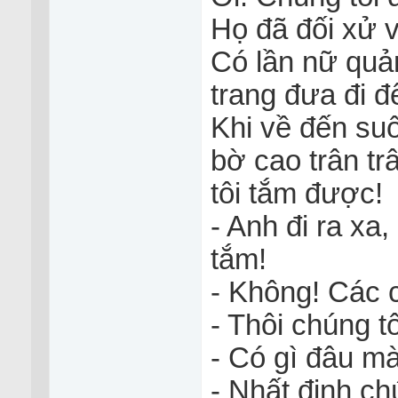
Họ đã đối xử v
Có lần nữ quản
trang đưa đi đ
Khi về đến suố
bờ cao trân t
tôi tắm được!
- Anh đi ra xa
tắm!
- Không! Các c
- Thôi chúng t
- Có gì đâu m
- Nhất định ch