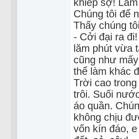
khiếp sợ! Làm
Chúng tôi để 
Thấy chúng tôi
- Cởi đại ra đ
lăm phút vừa t
cũng như mấy 
thể làm khác 
Trời cao tron
trôi. Suối nướ
áo quần. Chúng
không chịu đư
vốn kín đáo, e