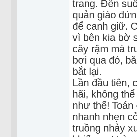
trang. Đến suố
quản giáo đứn
để canh giữ. 
vì bên kia bờ 
cây rậm mà trư
bơi qua đó, b
bắt lại.
Lần đầu tiên, 
hãi, không thể
như thế! Toán 
nhanh nhẹn cởi
truồng nhảy xu