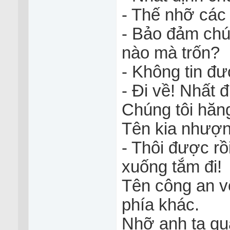
- Thế nhỡ các c
- Bảo đảm chú
nào mà trốn?
- Không tin đư
- Đi về! Nhất đ
Chúng tôi hăn
Tên kia nhượn
- Thôi được rồi
xuống tắm đi!
Tên công an v
phía khác.
Nhỡ anh ta qua