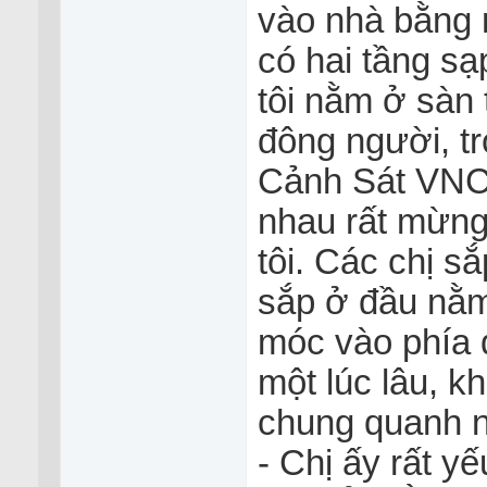
vào nhà bằng 
có hai tầng sạ
tôi nằm ở sàn 
đông người, tr
Cảnh Sát VNCH
nhau rất mừng 
tôi. Các chị s
sắp ở đầu nằm
móc vào phía d
một lúc lâu, k
chung quanh n
- Chị ấy rất yế