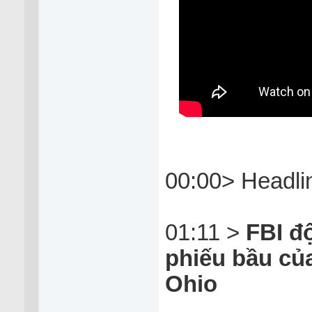
00:00> Headli
01:11 >
FBI đ
phiếu bầu của
Ohio