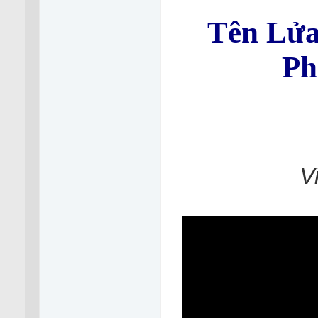
Tên Lửa
Ph
V