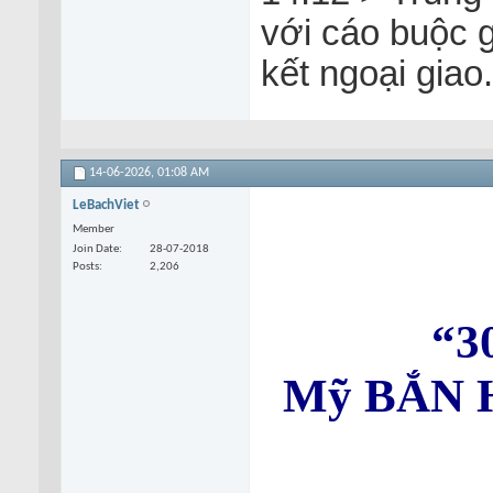
với cáo buộc 
kết ngoại giao.
14-06-2026,
01:08 AM
LeBachViet
Member
Join Date
28-07-2018
Posts
2,206
“30
Mỹ BẮN H