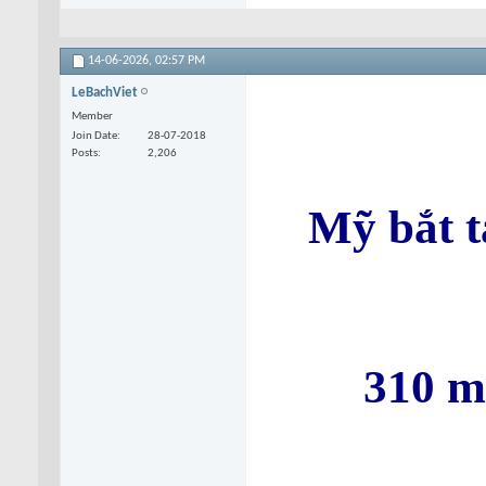
14-06-2026,
02:57 PM
LeBachViet
Member
Join Date
28-07-2018
Posts
2,206
Mỹ bắt t
310 m