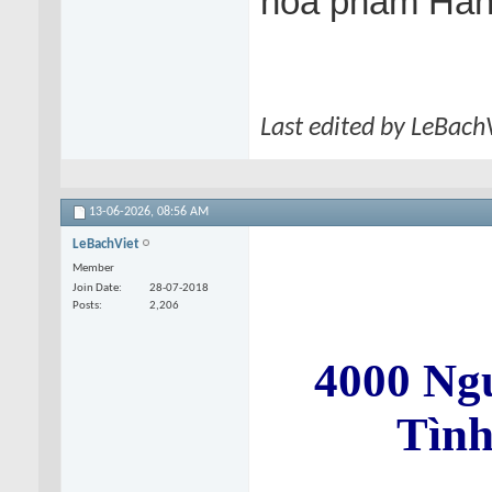
hoá phẩm Hàn
Last edited by LeBach
13-06-2026,
08:56 AM
LeBachViet
Member
Join Date
28-07-2018
Posts
2,206
4000 Ng
Tình