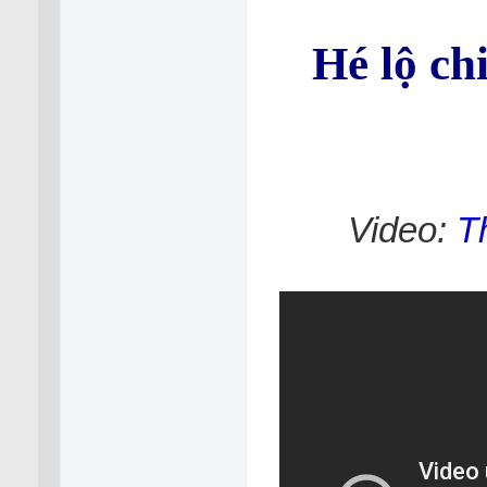
Hé lộ ch
Video:
T