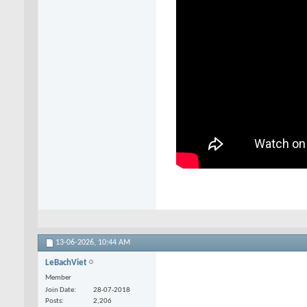
13-06-2026,
10:44 AM
LeBachViet
Member
Join Date
28-07-2018
Posts
2,206