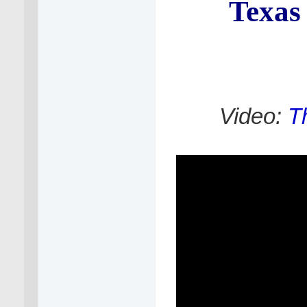
Texas
Video:
T