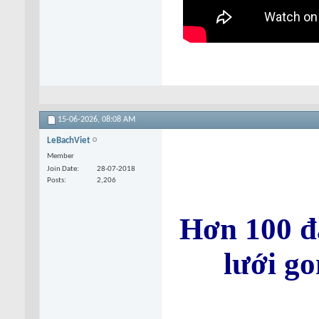
15-06-2026,
08:08 AM
LeBachViet
Member
Join Date
28-07-2018
Posts
2,206
Hơn 100 đ
lưới g