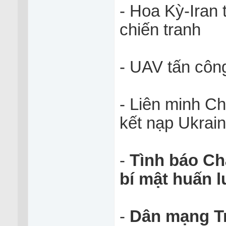
- Hoa Kỳ-Iran 
chiến tranh
- UAV tấn côn
- Liên minh C
kết nạp Ukrai
-
Tình báo Ch
bí mật huấn 
-
Dân mạng Tr