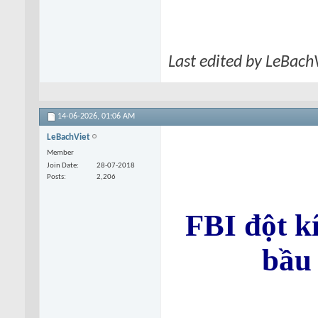
Last edited by LeBach
14-06-2026,
01:06 AM
LeBachViet
Member
Join Date
28-07-2018
Posts
2,206
FBI đột k
bầu