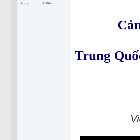
Posts
2,206
Cản
Trung Quốc
V