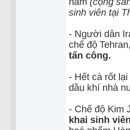
năm
(cộng sả
sinh viên tại 
- Người dân I
chế độ Tehran
tấn công.
- Hết cà rốt l
dầu khí nhà n
- Chế độ Kim
khai sinh viê