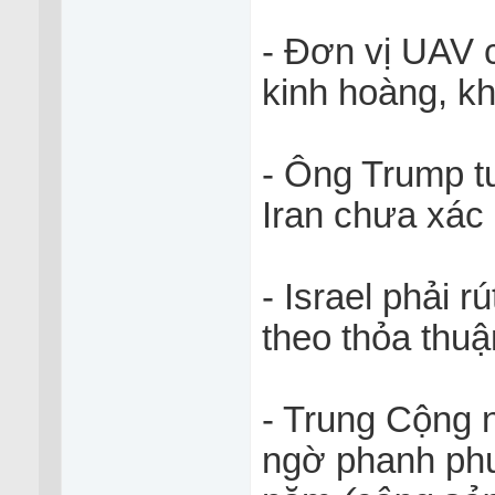
- Đơn vị UAV 
kinh hoàng, k
- Ông Trump t
Iran chưa xác
- Israel phải 
theo thỏa thuậ
- Trung Cộng 
ngờ phanh phui