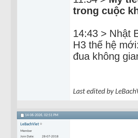
trong cuộc kh
14:43 > Nhật 
H3 thế hệ mới:
đua không gia
Last edited by LeBach
14-06-2026,
02:51 PM
LeBachViet
Member
Join Date
28-07-2018