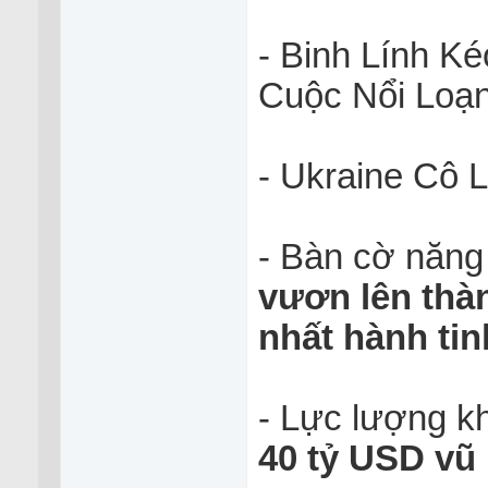
- Binh Lính K
Cuộc Nổi Loạ
- Ukraine Cô 
- Bàn cờ năng 
vươn lên thà
nhất hành tin
- Lực lượng k
40 tỷ USD vũ 