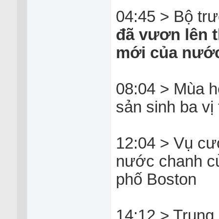
04:45 > Bộ tr
đã vươn lên t
mới của nướ
08:04 > Mùa h
sản sinh ba vị
12:04 > Vụ cư
nước chanh củ
phố Boston
14:12 > Trung