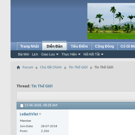
Trang Nhất
Diễn Đàn
Tiêu Điểm
Cộng Đồng
Có Gì M
Bài Mới
Lịch
Giao Lưu
Thực Hiện
Nối Kết Tắt
Forum
Chủ Đề Chính
Tin Thế Giới
Tin Thế Giới
Thread:
Tin Thế Giới
13-06-2026,
08:28 AM
LeBachViet
Member
Join Date
28-07-2018
Posts
2,206