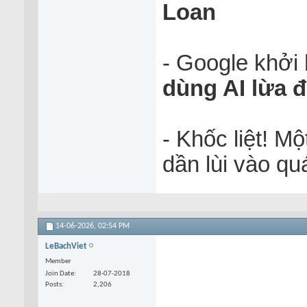
Loan
- Google khởi
dùng AI lừa 
- Khốc liệt! M
dần lùi vào qu
14-06-2026,
02:54 PM
LeBachViet
Member
Join Date
28-07-2018
Posts
2,206