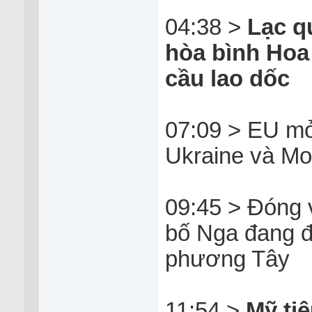
04:38 >
Lạc q
hòa bình Hoa 
cầu lao dốc
07:09 > EU mở
Ukraine và Mo
09:45 > Đóng 
bố Nga đang đ
phương Tây
11:54 >
Mỹ tiê