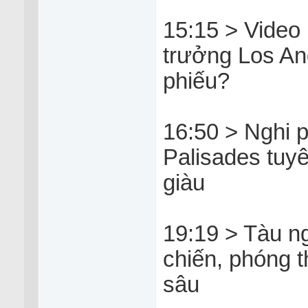
15:15 > Video 
trưởng Los An
phiếu?
16:50 > Nghi 
Palisades tuy
giàu
19:19 > Tàu n
chiến, phóng t
sâu