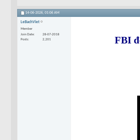
14-06-2026,
01:06 AM
LeBachViet
Member
Join Date
28-07-2018
FBI đ
Posts
2,201