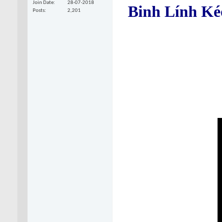
Join Date
28-07-2018
Binh Lính Ké
Posts
2,201