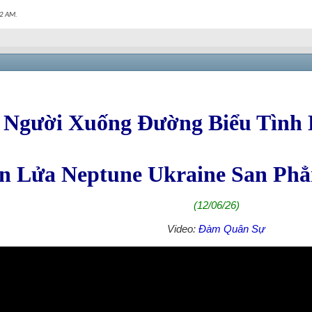
2 AM
.
 Người Xuống Đường Biểu Tình L
n Lửa Neptune Ukraine San Ph
(12/06/26)
Video:
Đàm Quân Sự