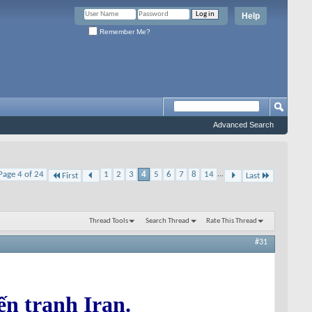
Help
Remember Me?
Advanced Search
Page 4 of 24
1
2
3
4
5
6
7
8
14
...
First
Last
Thread Tools
Search Thread
Rate This Thread
#31
n tranh Iran.