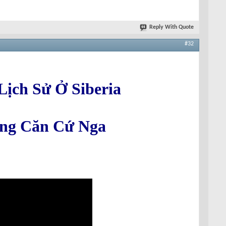
Reply With Quote
#32
ịch Sử Ở Siberia
ẳng Căn Cứ Nga