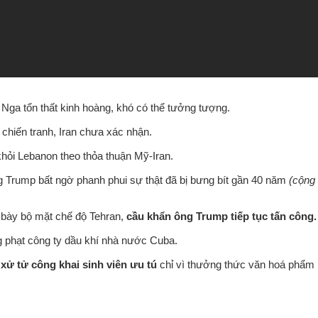
Nga tổn thất kinh hoàng, khó có thể tưởng tượng.
chiến tranh, Iran chưa xác nhận.
 khỏi Lebanon theo thỏa thuận Mỹ-Iran.
g Trump bất ngờ phanh phui sự thật đã bị bưng bít gần 40 năm
(cộng
i bày bộ mặt chế độ Tehran,
cầu khẩn ông Trump tiếp tục tấn công.
ng phạt công ty dầu khí nhà nước Cuba.
 xử tử công khai sinh viên ưu tú
chỉ vì thưởng thức văn hoá phẩm