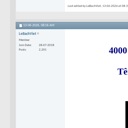
Last edited by LeBachViet; 13-06-2026 at
08:3
13-06-2026,
08:56 AM
LeBachViet
Member
Join Date
28-07-2018
4000
Posts
2,201
Tê