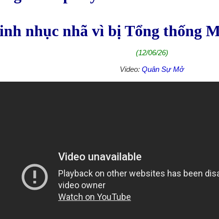
inh nhục nhã vì bị Tổng thống M
(12/06/26)
Video:
Quân Sự Mở