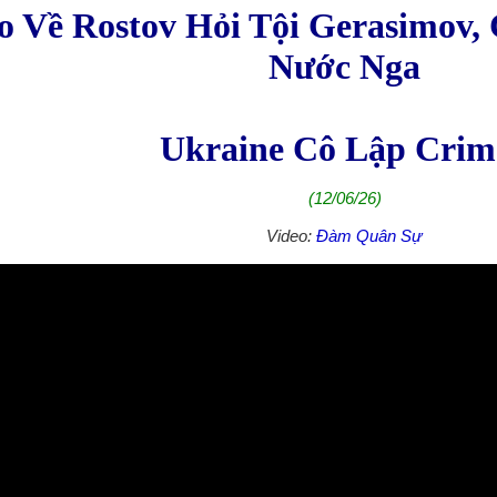
o Về Rostov Hỏi Tội Gerasimov,
Nước Nga
Ukraine Cô Lập Crim
(12/06/26)
Video:
Đàm Quân Sự