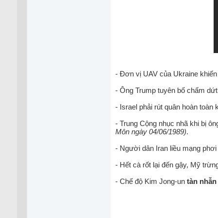
- Đơn vị UAV của Ukraine khiến 
- Ông Trump tuyên bố chấm dứt 
- Israel phải rút quân hoàn toàn
- Trung Cộng nhục nhã khi bị ôn
Môn ngày 04/06/1989)
.
- Người dân Iran liều mạng phơ
- Hết cà rốt lại đến gậy, Mỹ trừ
- Chế độ Kim Jong-un
tàn nhẫn