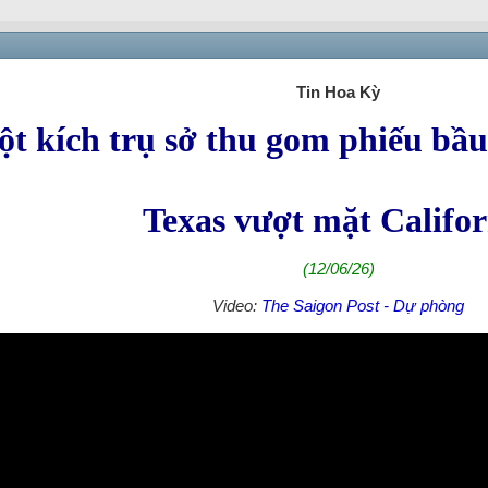
Tin Hoa Kỳ
ột kích trụ sở thu gom phiếu bầ
Texas vượt mặt Califor
(12/06/26)
Video:
The Saigon Post - Dự phòng