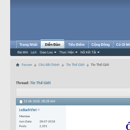
Trang Nhất
Diễn Đàn
Tiêu Điểm
Cộng Đồng
Có Gì M
Bài Mới
Lịch
Giao Lưu
Thực Hiện
Nối Kết Tắt
Forum
Chủ Đề Chính
Tin Thế Giới
Tin Thế Giới
Thread:
Tin Thế Giới
13-06-2026,
08:28 AM
LeBachViet
Member
Join Date
28-07-2018
Ô
Posts
2,201