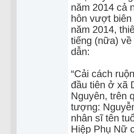
năm 2014 cả nư
hôn vượt biên g
năm 2014, thiên 
tiếng (nữa) vê
dẫn:
“Cải cách ruộn
đầu tiên ở xã
Nguyên, trên q
tượng: Nguyễn
nhân sĩ tên tu
Hiệp Phụ Nữ c