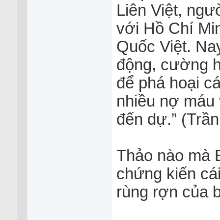
Liên Việt, ngư
với Hồ Chí Mi
Quốc Việt. Nay
động, cường hà
để phá hoại c
nhiều nợ máu v
đến dự.” (Trần
Thảo nào mà B
chứng kiến cá
rùng rợn của