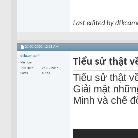
Last edited by dtkca
21-01-2020,
12:21 AM
dtkcamau
Tiểu sử thật 
Member
Join Date
24-05-2016
Posts
6,466
Tiểu sử thật 
Giải mật nhữn
Minh và chế 