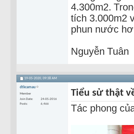
4.300m2. Tron
tích 3.000m2 
phun nước hơ
Nguyễn Tuân
19-05-2020,
09:38 AM
dtkcamau
Tiểu sử thật 
Member
Join Date
24-05-2016
Posts
6,466
Tác phong củ