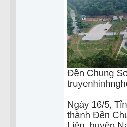
Đền Chung Sơn
truyenhinhngh
Ngày 16/5, Tỉ
thành Đền Chu
Liên, huyện N