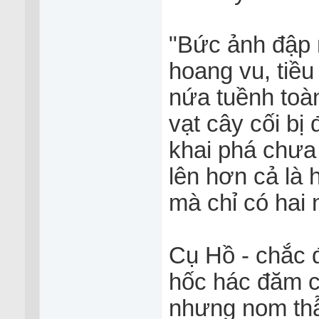
"Bức ảnh đập 
hoang vu, tiều
nứa tuềnh toàn
vạt cây cối bị
khai phá chưa 
lên hơn cả là 
mà chỉ có hai
Cụ Hồ - chắc 
hốc hác đăm c
nhưng nom thẫ