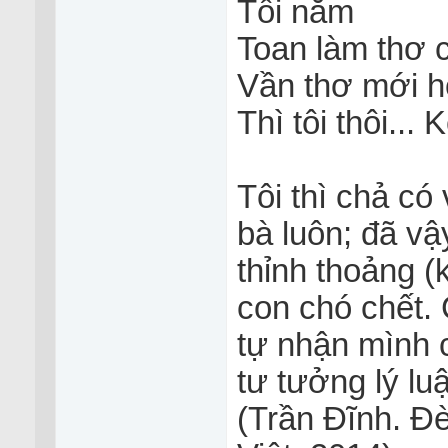
Tôi nằm
Toan làm thơ 
Vần thơ mới h
Thì tôi thôi...
Tôi thì chả có 
bà luôn; đã vậ
thỉnh thoảng (k
con chó chết. 
tự nhận mình 
tư tưởng lý luâ
(Trần Đĩnh. Đ