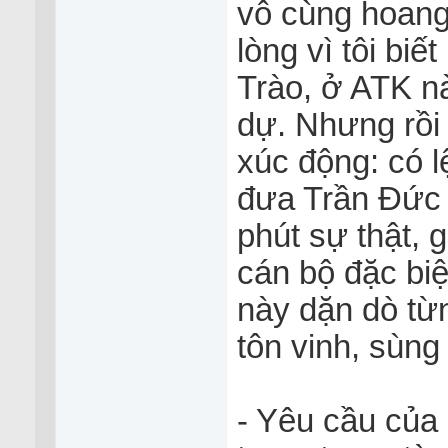
vô cùng hoang 
lòng vì tôi biế
Trào, ở ATK n
dự. Nhưng rồi x
xúc động: có l
đưa Trần Đức T
phút sự thật, g
cán bộ đặc biệ
này dặn dò từn
tôn vinh, sùng b
- Yêu cầu của b