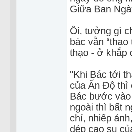
Giữa Ban Ngà
Ôi, tưởng gì c
bác vẫn “thao 
thạo - ở khắp 
"Khi Bác tới t
của Ấn Độ thì 
Bác bước vào t
ngoài thì bất 
chí, nhiếp ảnh
dép cao su của