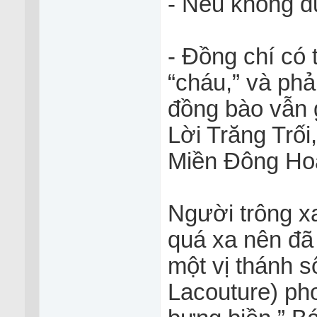
- Nếu không đư
- Đồng chí co
“cháu,” và pha
đồng bào vẫn 
Lời Trăng Trối
Miền Đông Hoa
Người trông xa
quá xa nên đã c
một vị thánh 
Lacouture) pho