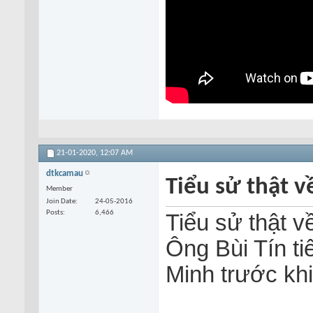
21-01-2020,
12:07 AM
dtkcamau
Tiểu sử thật 
Member
Join Date
24-05-2016
Posts
6,466
Tiểu sử thật 
Ông Bùi Tín ti
Minh trước khi