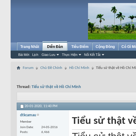
Trang Nhất
Diễn Đàn
Tiêu Điểm
Cộng Đồng
Có Gì M
Bài Mới
Lịch
Giao Lưu
Thực Hiện
Nối Kết Tắt
Forum
Chủ Đề Chính
Hồ Chí Minh
Tiểu sử thật về Hồ Chí M
Thread:
Tiểu sử thật về Hồ Chí Minh
20-01-2020,
11:40 PM
dtkcamau
Tiểu sử thật 
Member
Join Date
24-05-2016
Posts
6,466