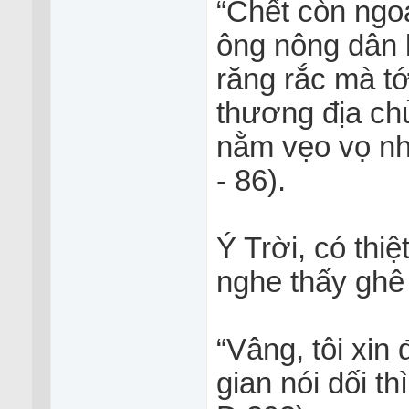
“Chết còn ngo
ông nông dân
răng rắc mà tớ
thương địa chủ
nằm vẹo vọ như
- 86).
Ý Trời, có thi
nghe thấy ghê 
“Vâng, tôi xin
gian nói dối th