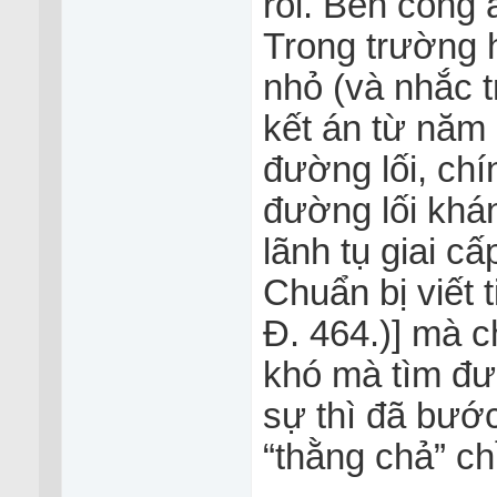
rồi. Bên công 
Trong trường h
nhỏ (và nhắc t
kết án từ năm
đường lối, chí
đường lối kha
lãnh tụ giai cấ
Chuẩn bị viết 
Đ. 464.)] mà chả
khó mà tìm đư
sự thì đã bướ
“thằng chả” chi