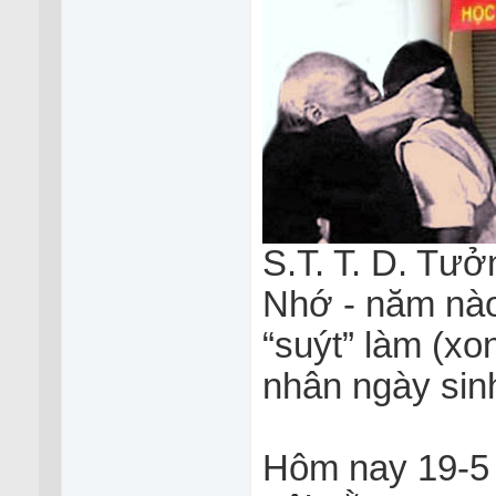
S.T. T. D. Tư
Nhớ - năm nào
“suýt” làm (xo
nhân ngày sinh
Hôm nay 19-5