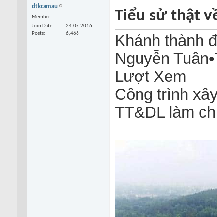
dtkcamau
Tiểu sử thật 
Member
Join Date
24-05-2016
Posts
6,466
Khánh thành đ
Nguyễn Tuân•T
Lượt Xem
Công trình xây
TT&DL làm chủ