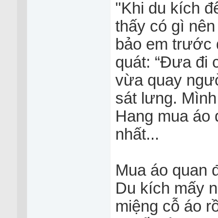
"Khi du kích đ
thấy có gì nên
bảo em trước đ
quát: “Đưa đi 
vừa quay người
sát lưng. Mìn
Hang mua áo qu
nhất...
Mua áo quan đư
Du kích mấy n
miệng cỗ áo r