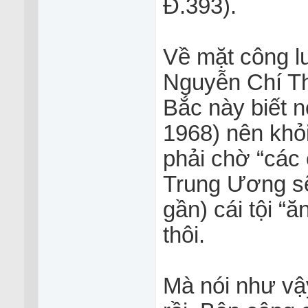
Đ.393).
Về mặt công lu
Nguyễn Chí Thi
Bắc này biết no
1968) nên khỏi 
phải chờ “cá
Trung Ương sẽ
gần) cái tội “
thôi.
Mà nói như vậ