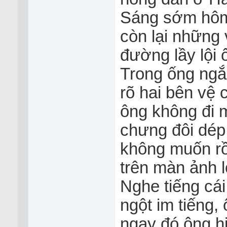
Sáng sớm hôm 
còn lại những
đường lầy lội 
Trong ống ngắ
rõ hai bên vệ 
ông không đi 
chưng đôi dép.
không muốn rồ
trên màn ảnh lớ
Nghe tiếng cá
ngột im tiếng,
ngay đó ông hi