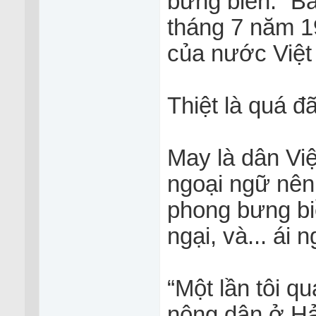
bưng biền.” Ba
tháng 7 năm 19
của nước Việt
Thiệt là quá đ
May là dân Việ
ngoại ngữ nên 
phong bưng biền
ngại, và... ái n
“Một lần tôi 
nông dân ở H