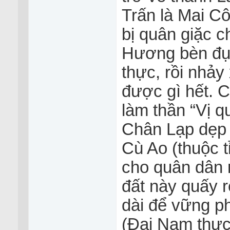
Trấn là Mai C
bị quân giặc ch
Hương bèn đụ
thực, rồi nhảy
được gì hết. 
làm thần “Vị q
Chân Lạp dẹp 
Cù Ao (thuộc 
cho quân dân n
đất này quấy r
dài để vững p
(Đại Nam thực 