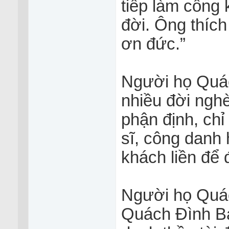
tiếp làm công 
đời. Ông thích
ơn đức.”
Người họ Quách
nhiều đời ngh
phận định, ch
sĩ, công danh h
khách liền để 
Người họ Quách
Quách Đình Bả