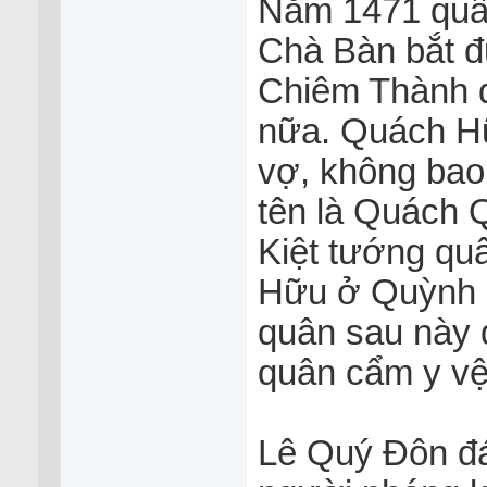
Năm 1471 quân
Chà Bàn bắt đ
Chiêm Thành q
nữa. Quách H
vợ, không bao 
tên là Quách 
Kiệt tướng qu
Hữu ở Quỳnh L
quân sau này 
quân cẩm y vệ,
Lê Quý Đôn đ