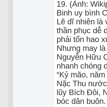
19. (Ảnh: Wiki
Binh uy bình 
Lẽ dĩ nhiên l
thần phục dễ 
phải tổn hao 
Nhưng may là 
Nguyễn Hữu Cả
nhanh chóng d
“Kỷ mão, năm t
Nặc Thu nước
lũy Bích Đôi,
bóc dân buôn.