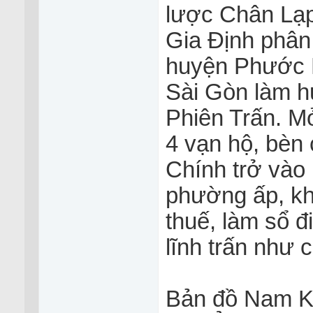
lược Chân Lạp
Gia Định phân 
huyện Phước L
Sài Gòn làm h
Phiên Trấn. M
4 vạn hộ, bèn
Chính trở vào 
phường ấp, kha
thuế, làm sổ đ
lĩnh trấn như c
Bản đồ Nam Kỳ