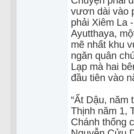
Chuyện phải đ
vươn dài vào 
phải Xiêm La -
Ayutthaya, một
mẽ nhất khu v
ngăn quân ch
Lạp mà hai bên
đầu tiên vào 
“Ất Dậu, năm t
Thịnh năm 1, 
Chánh thống 
Nguyễn Cửu D