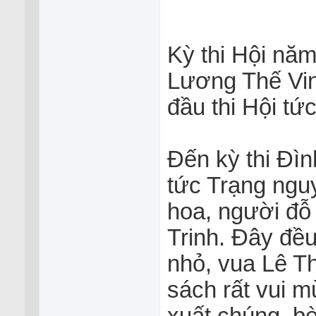
Kỳ thi Hội nă
Lương Thế Vinh
đầu thi Hội tứ
Đến kỳ thi Đìn
tức Trạng ng
hoa, người đỗ
Trinh. Đây đề
nhỏ, vua Lê Th
sách rất vui 