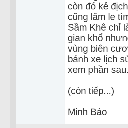
còn đó kẻ địc
cũng lăm le t
Sầm Khê chỉ l
gian khổ nhưng
vùng biên cươ
bánh xe lịch s
xem phần sau
(còn tiếp...)
Minh Bảo