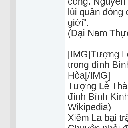
cống. Nguyễn H
lùi quân đóng 
giới”.
(Đại Nam Thực 
[IMG]Tượng L
trong đình Bìn
Hòa[/IMG]
Tượng Lễ Thà
đình Bình Kính
Wikipedia)
Xiêm La bại t