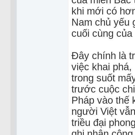
của miền Bắc t
khi mới có hơn
Nam chủ yếu g
cuối cùng củ
Đây chính là t
việc khai phá,
trong suốt mấy
trước cuộc ch
Pháp vào thế 
người Việt vẫn
triều đại phon
ghi nhận công