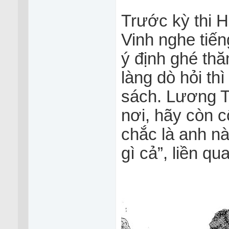
Trước kỳ thi 
Vinh nghe tiế
ý định ghé th
làng dò hỏi th
sách. Lương Th
nơi, hãy còn c
chắc là anh n
gì cả”, liền q