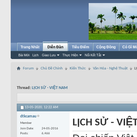
Trang Nhất
Diễn Đàn
Tiêu Điểm
Cộng Đồng
Có Gì M
Bài Mới
Lịch
Giao Lưu
Thực Hiện
Nối Kết Tắt
Forum
Chủ Đề Chính
Kiến Thức
Văn Hóa - Nghệ Thuật
L
Thread:
LỊCH SỬ - VIỆT NAM
13-05-2020,
12:22 AM
dtkcamau
LỊCH SỬ - VI
Member
Join Date
24-05-2016
Posts
6,466