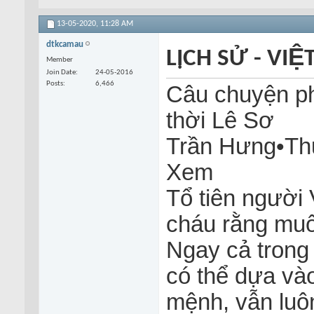
13-05-2020,
11:28 AM
dtkcamau
LỊCH SỬ - VI
Member
Join Date
24-05-2016
Posts
6,466
Câu chuyện p
thời Lê Sơ
Trần Hưng•Thứ
Xem
Tổ tiên người 
cháu rằng muố
Ngay cả trong 
có thể dựa và
mệnh, vẫn luôn