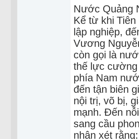
Nước Quảng 
Kể từ khi Tiê
lập nghiệp, đế
Vương Nguyễn
còn gọi là nư
thế lực cường 
phía Nam nướ
đến tận biên g
nội trị, võ bị,
mạnh. Đến nỗ
sang cầu phon
nhận xét rằng