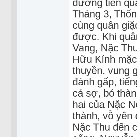
đường tiến qu
Tháng 3, Thốn
cùng quân giặc
được. Khi quâ
Vang, Nặc Th
Hữu Kính mặc
thuyền, vung 
đánh gấp, tiế
cả sợ, bỏ thà
hai của Nặc N
thành, vỗ yên
Nặc Thu đến c