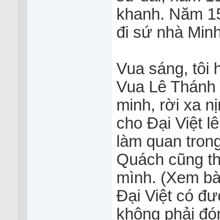
khanh. Năm 1
đi sứ nhà Minh
Vua sáng, tôi 
Vua Lê Thánh 
minh, rời xa nị
cho Đại Việt l
làm quan tron
Quách cũng thi
mình. (Xem bà
Đại Việt có đ
không phải đó