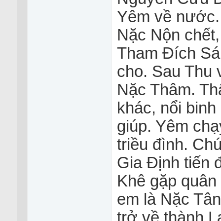
Yêm về nước. 
Nặc Nộn chết
Tham Đích Sá 
cho. Sau Thu v
Nặc Thâm. Th
khác, nổi binh
giúp. Yêm chạ
triều đình. Ch
Gia Định tiến
Khê gặp quân 
em là Nặc Tân
trở về thành L