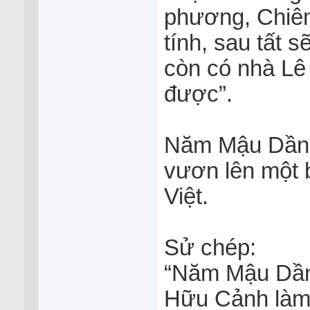
phương, Chiêm
tính, sau tất 
còn có nhà Lê
được”.
Năm Mậu Dần 
vươn lên một b
Việt.
Sử chép:
“Năm Mậu Dần 
Hữu Cảnh làm 