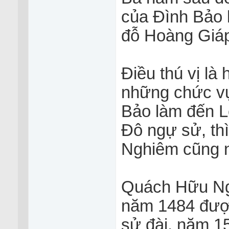
của Đình Bảo 
đỗ Hoàng Giá
Điều thú vị l
những chức vụ
Bảo làm đến L
Đô ngự sử, th
Nghiêm cũng n
Quách Hữu Ngh
năm 1484 đượ
sử đài, năm 1