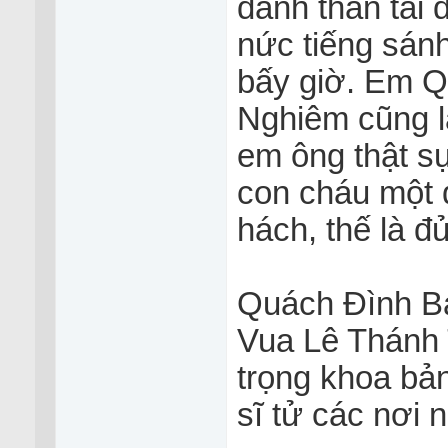
danh thần tài
nức tiếng sa
bấy giờ. Em 
Nghiêm cũng la
em ông thật sư
con cháu một đ
hách, thế là đủ
Quách Đình B
Vua Lê Thánh 
trọng khoa bả
sĩ tử các nơi 