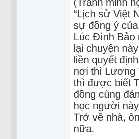
(Tranh minh h
“Lịch sử Việt
sự đồng ý của 
Lúc Đình Bảo 
lại chuyện này
liền quyết địn
nơi thì Lương 
thì được biết 
đồng cùng đám 
học người này,
Trở về nhà, ô
nữa.